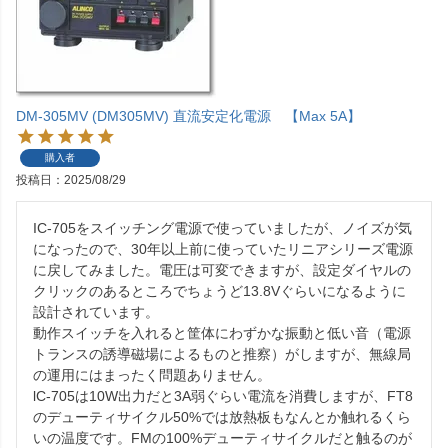
DM-305MV (DM305MV) 直流安定化電源 【Max 5A】
購入者
投稿日
2025/08/29
IC-705をスイッチング電源で使っていましたが、ノイズが気
になったので、30年以上前に使っていたリニアシリーズ電源
に戻してみました。電圧は可変できますが、設定ダイヤルの
クリックのあるところでちょうど13.8Vぐらいになるように
設計されています。

動作スイッチを入れると筐体にわずかな振動と低い音（電源
トランスの誘導磁場によるものと推察）がしますが、無線局
の運用にはまったく問題ありません。

lC-705は10W出力だと3A弱ぐらい電流を消費しますが、FT8
のデューティサイクル50%では放熱板もなんとか触れるくら
いの温度です。FMの100%デューティサイクルだと触るのが