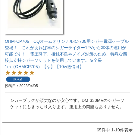
OHM-CP705 CQオームオリジナルIC-705用シガー電源ケーブル
登場！ これがあれば車のシガーライター12Vから本体の運用が
可能です！ 電圧降下、接触不良やノイズ対策のため、特殊な四
接点支持シガーソケットを使用しています。※全長
1m（OHMCP705）【ゆ】【10w送信可】
購入者
投稿日
2023/04/05
シガープラグが頑丈なのが安心です。DM-330MVのシガーソ
ケットにもきっちり入ります。運用上の問題もありません。
65
件中
1
-
10
件表示