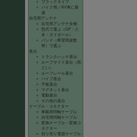
ブラックタイプ
バイク用／RV車に最
適
自宅用アンテナ
自宅用アンテナ全種
型式で選ぶ（GP・八
木・ダイポール）
バンド（希望周波数
帯）で選ぶ
基台
トランクハッチ基台
ルーフサイド基台（雨
どい）
ルーフレール基台
パイプ基台
平板基台
マグネット基台
電動基台
その他の基台
ケーブル・コネクター
車載用同軸ケーブル
自宅用同軸ケーブル
変換ケーブル・変換コ
ネクター
切り売り電源ケーブル