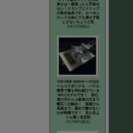
単さは一度使ったら手放せ
ない！クランプとクリップ
の取付金具です。カーボン
ロッドを挟んでも潰さず落
とさないちょうど良
3,872円
(税込)
CW-ONE GHDキー×CQオ
ームコラボパドル パドル
業界で最も売れ続けている
NO.1モデルです！ 初心
者の方から上級者の方まで
幅広くお勧め！ 低速から
高速まで。硬めで癖がない
のが特徴です！ 見た目よ
りも重く安定性
23,746円
(税込)