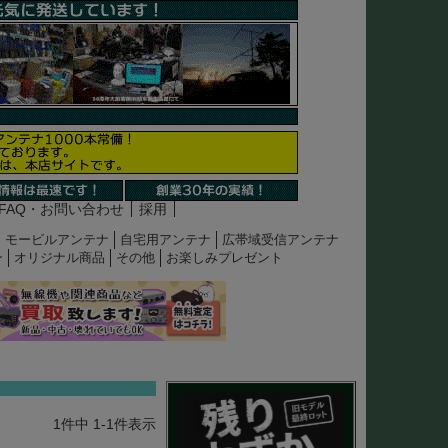
FAQ・お問い合わせ
採用
モービルアンテナ
自宅用アンテナ
広帯域受信アンテナ
ン
オリジナル商品
その他
お楽しみプレゼント
1
件中
1
-
1
件表示