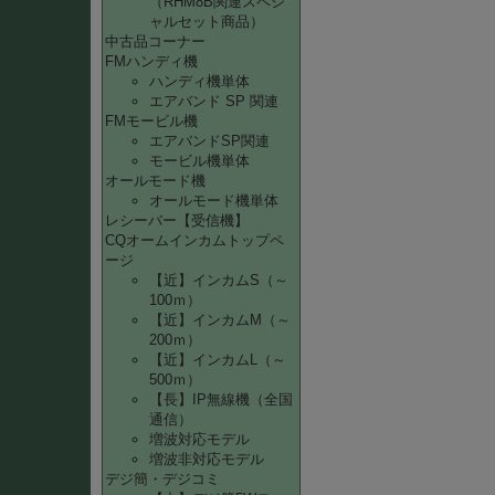
（RHM8B関連スペシ
ャルセット商品）
中古品コーナー
FMハンディ機
ハンディ機単体
エアバンド SP 関連
FMモービル機
エアバンドSP関連
モービル機単体
オールモード機
オールモード機単体
レシーバー【受信機】
CQオームインカムトップペ
ージ
【近】インカムS（～
100ｍ）
【近】インカムM（～
200ｍ）
【近】インカムL（～
500ｍ）
【長】IP無線機（全国
通信）
増波対応モデル
増波非対応モデル
デジ簡・デジコミ