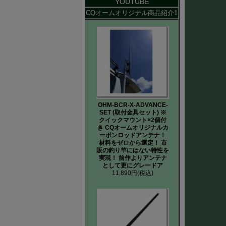
YOUTUBE
CQオームオリジナル商品紹介1
OHM-BCR-X-ADVANCE-
SET (取付金具セット) ※
クイックマウント×2個付
き CQオームオリジナルカ
ーボンロッドアンテナ！
材料をゼロから選定！ 市
販の釣り竿にはない特性を
実現！ 前作よりアンテナ
として更にグレードア
11,890円
(税込)