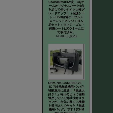
CAA500mark2/改 CQオ
ームオリジナルパーツ4点
を足して使いやすさ大幅グ
レードアップ！（保護シー
ト＋USB給電ケーブル＋
ローレットネジ×2＋ゴム
足セット）※ネジ・ゴム・
保護シートはCQオームに
て取付済み。
61,300円
(税込)
OHM-705-CARRIER-V3
IC-705他無線機用バッグ/
移動運用に最適！『無線大
好き！』毎日のように移動
運用している弊社技術スタ
ッフが、自分の欲しい機能
を盛り込んで作った『無線
機用バッグ』です！(OHM