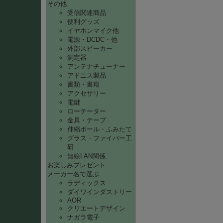
その他
受信関連商品
便利グッズ
イヤホンマイク他
電源・DCDC・他
外部スピーカー
測定器
アンテナチューナー
アドニス製品
書類・書籍
アクセサリー
電鍵
ローテーター
金具・テープ
伸縮ポール・ふみたて
グラス・ファイバー工
研
無線LAN関係
お楽しみプレゼント
メーカー名で選ぶ
ラディックス
ダイワインダストリー
AOR
クリエートデザイン
ナガラ電子