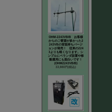
OHM-2243VB/B お客様
からのご要望が多かった2
243VBの背面持ちバージ
ョンが発売！ 従来の224
3よりも軽くなります。シ
ンプルにベランダ設置や移
動運用にも面白いです！
(OHM2243VB/B)
33,880円
(税込)