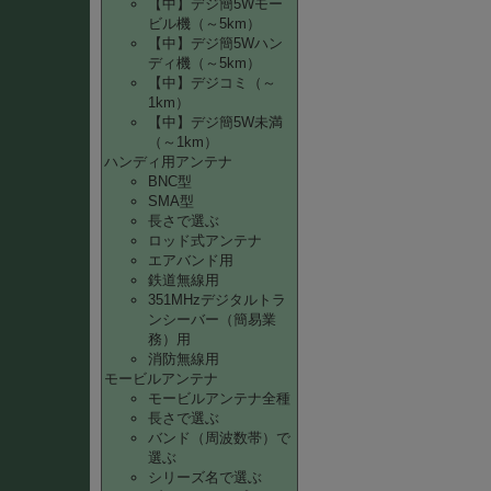
【中】デジ簡5Wモー
ビル機（～5km）
【中】デジ簡5Wハン
ディ機（～5km）
【中】デジコミ（～
1km）
【中】デジ簡5W未満
（～1km）
ハンディ用アンテナ
BNC型
SMA型
長さで選ぶ
ロッド式アンテナ
エアバンド用
鉄道無線用
351MHzデジタルトラ
ンシーバー（簡易業
務）用
消防無線用
モービルアンテナ
モービルアンテナ全種
長さで選ぶ
バンド（周波数帯）で
選ぶ
シリーズ名で選ぶ