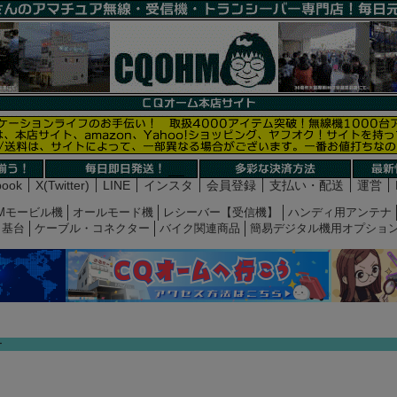
book
X(Twitter)
LINE
インスタ
会員登録
支払い・配送
運営
Mモービル機
オールモード機
レシーバー【受信機】
ハンディ用アンテナ
基台
ケーブル・コネクター
バイク関連商品
簡易デジタル機用オプショ
ー