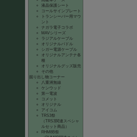
液晶保護シート
コールサインプレート
トランシーバー用マウ
ント
ナガラ電子コラボ
MAVシリーズ
ラジアルケーブル
オリジナルパドル
シガー電源ケーブル
オリジナルアンテナ各
種
オリジナルグッズ販売
その他
掘り出し物コーナー
八重洲無線
ケンウッド
第一電波
コメット
オリジナル
アイコム
TRS3祭
（TRS3関連スペシャ
ルセット商品）
RHM8B祭