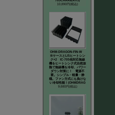
705CARRIERV3)
10,890円
(税込)
OHM-DRAGON-FIN-W
※ケースとL/Sヒートシン
ク×2 IC-705他対応無線
機をヒートシンク式自然放
熱で無線機を冷却、パワー
ダウン対策に！ 電源不
要。シンプル・軽量・静
穏。ファン方式にも負けな
い冷却性能！(OHMDRAG
9,680円
(税込)