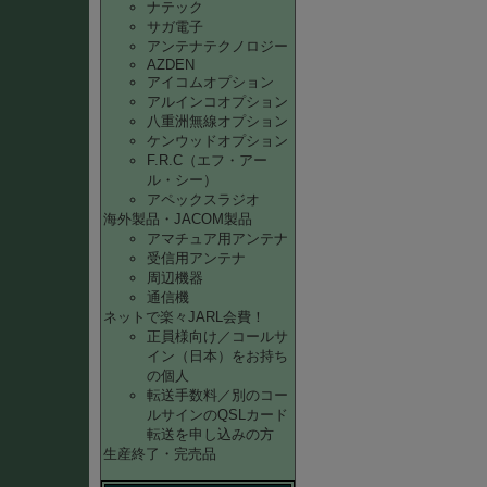
ナテック
サガ電子
アンテナテクノロジー
AZDEN
アイコムオプション
アルインコオプション
八重洲無線オプション
ケンウッドオプション
F.R.C（エフ・アー
ル・シー）
アペックスラジオ
海外製品・JACOM製品
アマチュア用アンテナ
受信用アンテナ
周辺機器
通信機
ネットで楽々JARL会費！
正員様向け／コールサ
イン（日本）をお持ち
の個人
転送手数料／別のコー
ルサインのQSLカード
転送を申し込みの方
生産終了・完売品