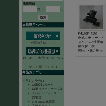
価格範囲
円
〜
円
検索
会員専用ページ
K415(K-415) 可
倒式ミディーサイ
ズベース3軸変角
会員の方はこちら
機構付 横
90mm×高さ64mm
はじめてご利用の方はこちら
ゲスト 様こんにちは
商品カテゴリ
オリジナル商品
白紙QSLカード
USBコネクトケーブル
モバイルバッテリー・
充電器
enelong＆充電器
高級革ケース