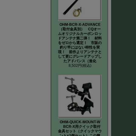
OHM-BCR-X-ADVANCE
（取付金具別） CQオー
ムオリジナルカーボンロッ
ドアンテナ第二弾！ 材料
をゼロから選定！ 市販の
釣り竿にはない特性を実
現！ 前作よりアンテナと
して更にグレードアップし
たアドバンス（進化
8,502円
(税込)
OHM-QUICK-MOUNT-W
BCR-X用クイック取付
金具セット（クイックマウ
ント×2個セット）この簡