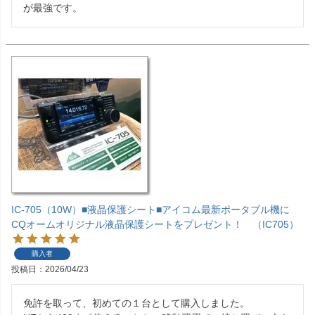
が最強です。
IC-705（10W）■液晶保護シート■アイコム最新ポータブル機に
CQオームオリジナル液晶保護シートをプレゼント！ （IC705）
購入者
投稿日
2026/04/23
免許を取って、初めての１台として購入しました。
