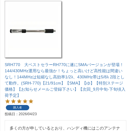
SRH770 大ベストセラーRH770に遂にSMAバージョンが登場！
144/430MHz運用なら最強か！ちょっと高いけど高性能は間違い
なし！144MHzは短縮なし高効率1/2λ、430MHz帯は5/8λ 2段とし
て動作。(SRH-770)【21/91cm】【SMA】【ゆ】【特別ステージ
価格】【お知らせメールご登録下さい】【次回_9月中旬-下旬頃入
荷予定】
購入者
投稿日
2026/04/23
多くの方が申しているとおり、ハンディ機にはこのアンテナ