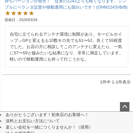
持ちバージョンが発売！ 従来の2243よりも軽くなります。シン
プルにベランダ設置や移動運用にも面白いです！(OHM2243VB/B)
投稿日
2026/03/18
自宅に立てられるアンテナ環境に制限があり、モービルホイ
ップ→GPと変えるも10数キロ先でも51〜52。良くて55程度
でした。お店の方に相談してこのアンテナに変えたら、一気
に57〜59と嘘みたいな結果になり、非常に満足しています。
軽いので移動運用にも持って行こうかな。
1
件中
1
-
1
件表示
ありがとうございます！初来店のお客様へ！
ペー
送料とお支払い方法について
ジト
楽しい会社を一緒につくりませんか！（採用）
ップ