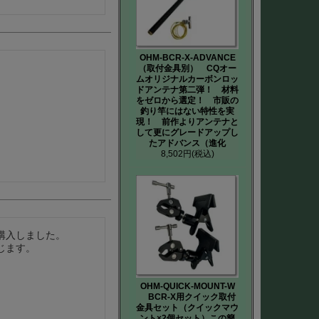
OHM-BCR-X-ADVANCE
（取付金具別） CQオー
ムオリジナルカーボンロッ
ドアンテナ第二弾！ 材料
をゼロから選定！ 市販の
釣り竿にはない特性を実
現！ 前作よりアンテナと
して更にグレードアップし
たアドバンス（進化
8,502円
(税込)
入しました。

じます。
OHM-QUICK-MOUNT-W
BCR-X用クイック取付
金具セット（クイックマウ
ント×2個セット）この簡