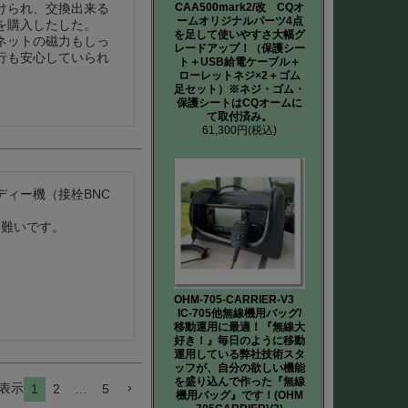
CAA500mark2/改 CQオ
けられ、交換出来る
ームオリジナルパーツ4点
購入したした。

を足して使いやすさ大幅グ
ネットの磁力もしっ
レードアップ！（保護シー
行も安心していられ
ト＋USB給電ケーブル＋
ローレットネジ×2＋ゴム
足セット）※ネジ・ゴム・
保護シートはCQオームに
て取付済み。
61,300円
(税込)
ィー機（接栓BNC
り難いです。
OHM-705-CARRIER-V3
IC-705他無線機用バッグ/
移動運用に最適！『無線大
好き！』毎日のように移動
運用している弊社技術スタ
ッフが、自分の欲しい機能
を盛り込んで作った『無線
表示
1
2
…
5
機用バッグ』です！(OHM