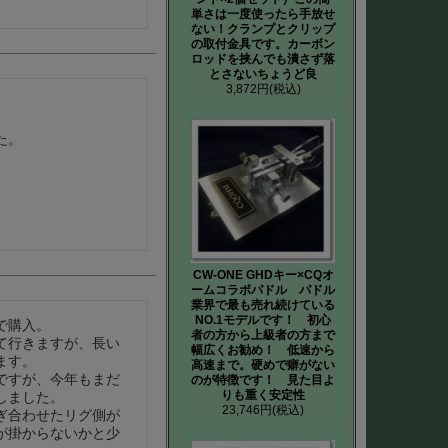
単さは一度使ったら手放せ
ない！クランプとクリップ
の取付金具です。カーボン
ロッドを挟んでも潰さず落
とさないちょうど良
3,872円
(税込)
た。
CW-ONE GHDキー×CQオ
ームコラボパドル パドル
業界で最も売れ続けている
NO.1モデルです！ 初心
購入。

者の方から上級者の方まで
て行きますが、長い
幅広くお勧め！ 低速から
す。

高速まで。硬めで癖がない
ですが、今年もまだ
のが特徴です！ 見た目よ
りも重く安定性
ました。

23,746円
(税込)
ぎ合わせたリグ側が
が掛からないかと少