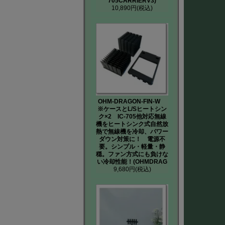
705CARRIERV3)
10,890円
(税込)
OHM-DRAGON-FIN-W
※ケースとL/Sヒートシン
ク×2 IC-705他対応無線
機をヒートシンク式自然放
熱で無線機を冷却、パワー
ダウン対策に！ 電源不
要。シンプル・軽量・静
穏。ファン方式にも負けな
い冷却性能！(OHMDRAG
9,680円
(税込)