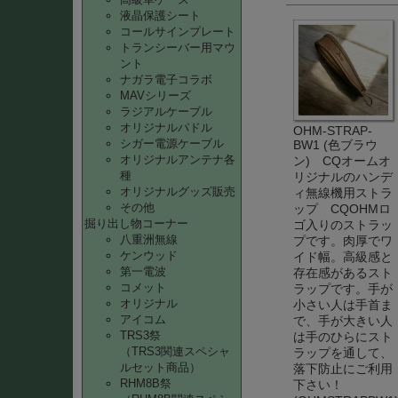
液晶保護シート
コールサインプレート
トランシーバー用マウ
ント
ナガラ電子コラボ
MAVシリーズ
ラジアルケーブル
オリジナルパドル
OHM-STRAP-
シガー電源ケーブル
BW1 (色ブラウ
オリジナルアンテナ各
ン) CQオームオ
種
リジナルのハンデ
オリジナルグッズ販売
ィ無線機用ストラ
その他
ップ CQOHMロ
掘り出し物コーナー
ゴ入りのストラッ
八重洲無線
プです。肉厚でワ
ケンウッド
イド幅。高級感と
第一電波
存在感があるスト
コメット
ラップです。手が
オリジナル
小さい人は手首ま
アイコム
で、手が大きい人
TRS3祭
は手のひらにスト
（TRS3関連スペシャ
ラップを通して、
ルセット商品）
落下防止にご利用
RHM8B祭
下さい！