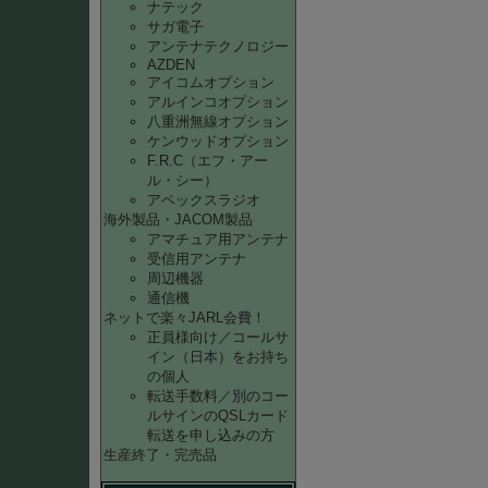
ナテック
サガ電子
アンテナテクノロジー
AZDEN
アイコムオプション
アルインコオプション
八重洲無線オプション
ケンウッドオプション
F.R.C（エフ・アー
ル・シー）
アペックスラジオ
海外製品・JACOM製品
アマチュア用アンテナ
受信用アンテナ
周辺機器
通信機
ネットで楽々JARL会費！
正員様向け／コールサ
イン（日本）をお持ち
の個人
転送手数料／別のコー
ルサインのQSLカード
転送を申し込みの方
生産終了・完売品