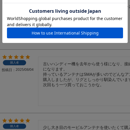
し不安になる感じです。

やたら振り回す事は無いので大丈夫かとは思い
てみたいと思っています。
購入者
古いハンディー機を去年から使う様になり、接線
になります。

2025/08/04
投稿日
持っているアンテナはSMAが多いのでどんなア
購入しましたが、リグとしっかり馴染んでいます
次回もう一つ買っておこうかな。
購入者
少し大き目のモービルアンテナを使いたくて購入