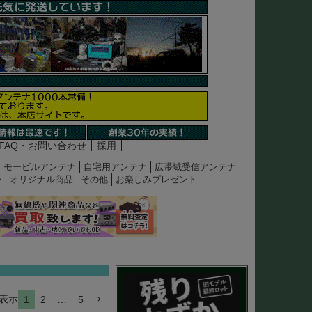
FAQ・お問い合わせ
採用
モービルアンテナ
自宅用アンテナ
広帯域受信アンテナ
ン
オリジナル商品
その他
お楽しみプレゼント
表示
1
2
…
5