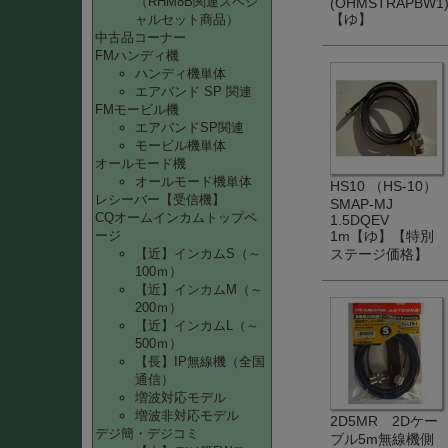
（RHM8B関連スペシ
(OHMSTRAPBW1
【ゆ】
ャルセット商品）
中古品コーナー
FMハンディ機
ハンディ機単体
エアバンド SP 関連
FMモービル機
エアバンドSP関連
モービル機単体
オールモード機
オールモード機単体
HS10 （HS-10）
レシーバー【受信機】
SMAP-MJ
CQオームインカムトップペ
1.5DQEV
1m【ゆ】【特別
ージ
ステージ価格】
【近】インカムS（～
100ｍ）
【近】インカムM（～
200ｍ）
【近】インカムL（～
500ｍ）
【長】IP無線機（全国
通信）
増波対応モデル
増波非対応モデル
2D5MR 2Dケー
デジ簡・デジコミ
ブル5m無線機側