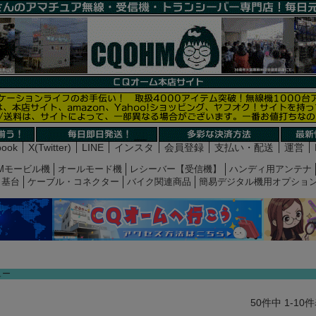
book
X(Twitter)
LINE
インスタ
会員登録
支払い・配送
運営
Mモービル機
オールモード機
レシーバー【受信機】
ハンディ用アンテナ
基台
ケーブル・コネクター
バイク関連商品
簡易デジタル機用オプショ
ュー
50
件中
1
-
10
件