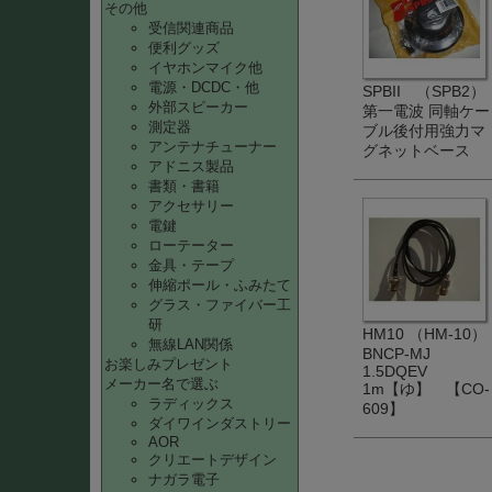
その他
受信関連商品
便利グッズ
イヤホンマイク他
電源・DCDC・他
SPBII （SPB2）
外部スピーカー
第一電波 同軸ケー
測定器
ブル後付用強力マ
アンテナチューナー
グネットベース
アドニス製品
書類・書籍
アクセサリー
電鍵
ローテーター
金具・テープ
伸縮ポール・ふみたて
グラス・ファイバー工
研
HM10 （HM-10）
無線LAN関係
BNCP-MJ
お楽しみプレゼント
1.5DQEV
メーカー名で選ぶ
1m【ゆ】 【CO-
ラディックス
609】
ダイワインダストリー
AOR
クリエートデザイン
ナガラ電子