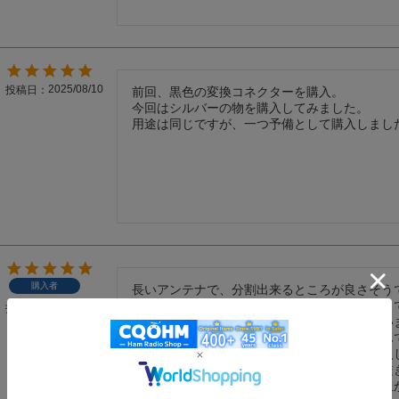
2025/08/10
投稿日
前回、黒色の変換コネクターを購入。

今回はシルバーの物を購入してみました。

用途は同じですが、一つ予備として購入しまし
購入者
長いアンテナで、分割出来るところが良さそうで
低山にリュックを背負い、ハンディー機を持っ
2025/08/05
投稿日
アンテナはリュックから少しはみ出してしまいま
以前から分割式のこのアンテナが欲しかったん
まだ山登りには行く機会がある事もあって購入し
フレキシブルなのでユラユラとはしますが、繋
揺れるので、リグとアンテナの接続部分に負担