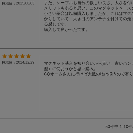
また、ケーブルも自分の欲しい長さ、太さを付
2025/08/03
投稿日
メリットもあると思い、このマグネットベースを
小さい基台は以前購入しましたが、これはマグ
かりしていて、大き目のアンテナを付けての走
る感じです。

購入して良かったです。
2024/12/29
投稿日
マグネット基台を知り合いから貰い、古いハンデ
型）に使おうかと思い購入。

CQオームさんに行けば大抵の物は揃うので有
50
件中
1
-
10
件