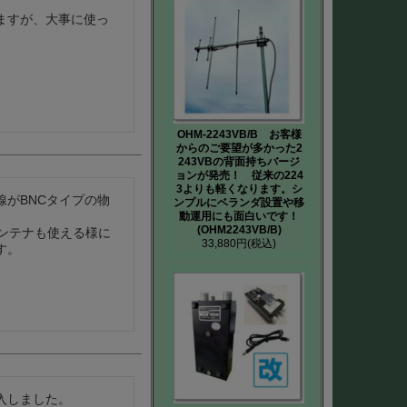
ますが、大事に使っ
OHM-2243VB/B お客様
からのご要望が多かった2
243VBの背面持ちバージ
ョンが発売！ 従来の224
3よりも軽くなります。シ
がBNCタイプの物
ンプルにベランダ設置や移
動運用にも面白いです！
(OHM2243VB/B)
ンテナも使える様に
33,880円
(税込)
。

しました。
