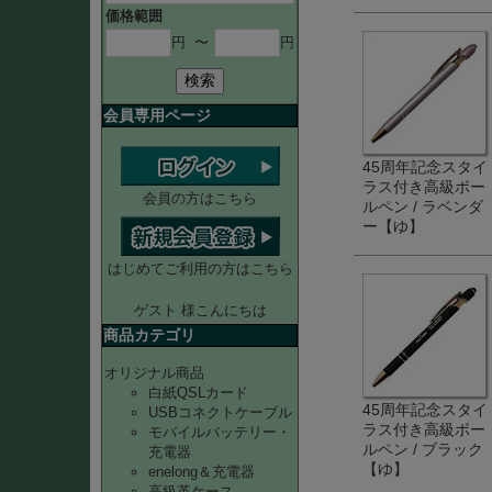
価格範囲
円
〜
円
検索
会員専用ページ
45周年記念スタイ
ラス付き高級ボー
会員の方はこちら
ルペン / ラベンダ
ー【ゆ】
はじめてご利用の方はこちら
ゲスト 様こんにちは
商品カテゴリ
オリジナル商品
白紙QSLカード
45周年記念スタイ
USBコネクトケーブル
ラス付き高級ボー
モバイルバッテリー・
ルペン / ブラック
充電器
【ゆ】
enelong＆充電器
高級革ケース