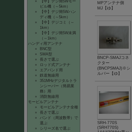
【中】デジ簡5Wモー
MPアンテナ側
ビル機（～5km）
MJ【ゆ】
【中】デジ簡5Wハン
ディ機（～5km）
【中】デジコミ（～
1km）
【中】デジ簡5W未満
（～1km）
ハンディ用アンテナ
BNC型
SMA型
BNCP-SMAJコネ
長さで選ぶ
クター
ロッド式アンテナ
(BNCPSMAJ)※シ
エアバンド用
ルバー【ゆ】
鉄道無線用
351MHzデジタルトラ
ンシーバー（簡易業
務）用
消防無線用
モービルアンテナ
モービルアンテナ全種
長さで選ぶ
バンド（周波数帯）で
SRH-770S
選ぶ
(SRH770S)
シリーズ名で選ぶ
144/430MHz帯ハ