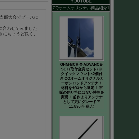
YOUTUBE
CQオームオリジナル商品紹介1
県支部大会でブースに
に合わせてみました
さにちょうど良く、
OHM-BCR-X-ADVANCE-
SET (取付金具セット) ※
クイックマウント×2個付
き CQオームオリジナルカ
ーボンロッドアンテナ！
材料をゼロから選定！ 市
販の釣り竿にはない特性を
実現！ 前作よりアンテナ
として更にグレードア
11,890円
(税込)