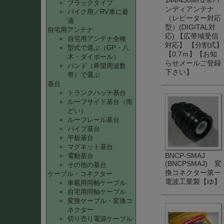
ブラックタイプ
ンディアンテナ
バイク用／RV車に最
（レピーター対応
適
型）(DIGITAL対
自宅用アンテナ
応) 【広帯域受信
自宅用アンテナ全種
対応】 【分割式】
型式で選ぶ（GP・八
【0.7ｍ】【お知
木・ダイポール）
らせメールご登録
バンド（希望周波数
下さい】
帯）で選ぶ
基台
トランクハッチ基台
ルーフサイド基台（雨
どい）
ルーフレール基台
パイプ基台
平板基台
マグネット基台
BNCP-SMAJ
電動基台
(BNCPSMAJ) 変
その他の基台
換コネクター第一
ケーブル・コネクター
電波工業製【ゆ】
車載用同軸ケーブル
自宅用同軸ケーブル
変換ケーブル・変換コ
ネクター
切り売り電源ケーブル