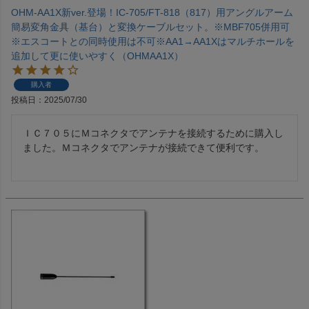
OHM-AA1X新ver.登場！IC-705/FT-818（817）用アングルアーム
簡易変角金具（基台）と変換ケーブルセット。※MBF705併用可
※エスコートとの同時使用は不可※AA1→AA1Xはマルチホールを
追加して更に使いやすく（OHMAA1X）
購入者
投稿日
2025/07/30
ＩＣ７０５にＭコネクタでアンテナを接続するために購入し
ました。Ｍコネクタでアンテナが接続できて便利です。
