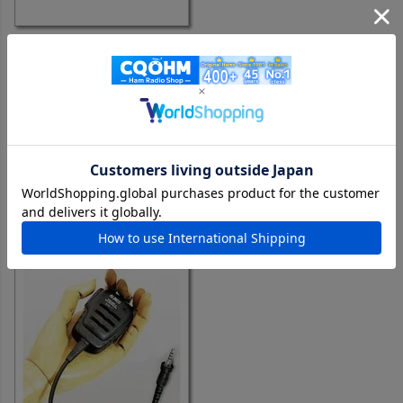
【生産終了・完売】VS-3 （VS3）アイコム Bluetoothヘッドセッ
ト【対応】ID5100・ID4100・IC705・ICDPR7BT・ICDPR7SBT
購入者
投稿日
2025/07/30
Bluetoothヘッドセットでワイヤレスで運用してみたくて購入
しました。ながら運用ができて便利です。