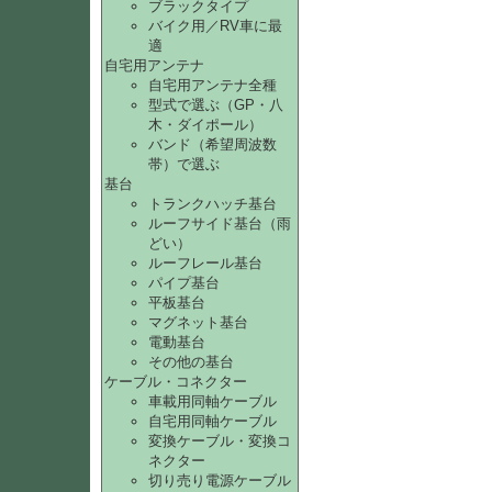
ブラックタイプ
バイク用／RV車に最
適
自宅用アンテナ
自宅用アンテナ全種
型式で選ぶ（GP・八
木・ダイポール）
バンド（希望周波数
帯）で選ぶ
基台
トランクハッチ基台
ルーフサイド基台（雨
どい）
ルーフレール基台
パイプ基台
平板基台
マグネット基台
電動基台
その他の基台
ケーブル・コネクター
車載用同軸ケーブル
自宅用同軸ケーブル
変換ケーブル・変換コ
ネクター
切り売り電源ケーブル