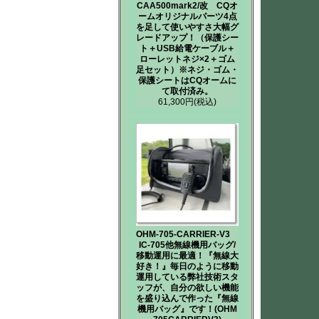
CAA500mark2/改 CQオ
ームオリジナルパーツ4点
を足して使いやすさ大幅グ
レードアップ！（保護シー
ト＋USB給電ケーブル＋
ローレットネジ×2＋ゴム
足セット）※ネジ・ゴム・
保護シートはCQオームに
て取付済み。
61,300円
(税込)
OHM-705-CARRIER-V3
IC-705他無線機用バッグ/
移動運用に最適！『無線大
好き！』毎日のように移動
運用している弊社技術スタ
ッフが、自分の欲しい機能
を盛り込んで作った『無線
機用バッグ』です！(OHM