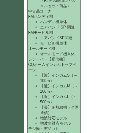
（RHM8B関連スペシ
ャルセット商品）
中古品コーナー
FMハンディ機
ハンディ機単体
エアバンド SP 関連
FMモービル機
エアバンドSP関連
モービル機単体
オールモード機
オールモード機単体
レシーバー【受信機】
CQオームインカムトップペ
ージ
【近】インカムS（～
100ｍ）
【近】インカムM（～
200ｍ）
【近】インカムL（～
500ｍ）
【長】IP無線機（全国
通信）
増波対応モデル
増波非対応モデル
デジ簡・デジコミ