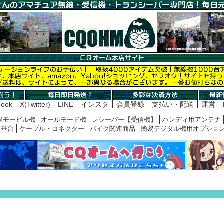
book
X(Twitter)
LINE
インスタ
会員登録
支払い・配送
運営
Mモービル機
オールモード機
レシーバー【受信機】
ハンディ用アンテナ
基台
ケーブル・コネクター
バイク関連商品
簡易デジタル機用オプショ