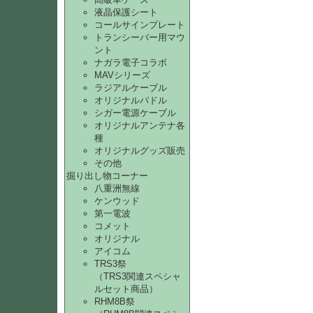
液晶保護シート
コールサインプレート
トランシーバー用マウ
ント
ナガラ電子コラボ
MAVシリーズ
ラジアルケーブル
オリジナルパドル
シガー電源ケーブル
オリジナルアンテナ各
種
オリジナルグッズ販売
その他
掘り出し物コーナー
八重洲無線
ケンウッド
第一電波
コメット
オリジナル
アイコム
TRS3祭
（TRS3関連スペシャ
ルセット商品）
RHM8B祭