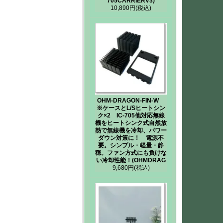
705CARRIERV3)
10,890円
(税込)
OHM-DRAGON-FIN-W
※ケースとL/Sヒートシン
ク×2 IC-705他対応無線
機をヒートシンク式自然放
熱で無線機を冷却、パワー
ダウン対策に！ 電源不
要。シンプル・軽量・静
穏。ファン方式にも負けな
い冷却性能！(OHMDRAG
9,680円
(税込)