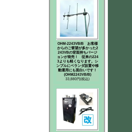
OHM-2243VB/B お客様
からのご要望が多かった2
243VBの背面持ちバージ
ョンが発売！ 従来の224
3よりも軽くなります。シ
ンプルにベランダ設置や移
動運用にも面白いです！
(OHM2243VB/B)
33,880円
(税込)