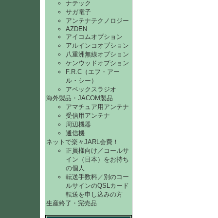
ナテック
サガ電子
アンテナテクノロジー
AZDEN
アイコムオプション
アルインコオプション
八重洲無線オプション
ケンウッドオプション
F.R.C（エフ・アー
ル・シー）
アペックスラジオ
海外製品・JACOM製品
アマチュア用アンテナ
受信用アンテナ
周辺機器
通信機
ネットで楽々JARL会費！
正員様向け／コールサ
イン（日本）をお持ち
の個人
転送手数料／別のコー
ルサインのQSLカード
転送を申し込みの方
生産終了・完売品