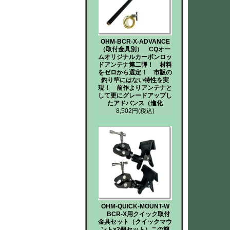
OHM-BCR-X-ADVANCE
（取付金具別） CQオー
ムオリジナルカーボンロッ
ドアンテナ第二弾！ 材料
をゼロから選定！ 市販の
釣り竿にはない特性を実
現！ 前作よりアンテナと
して更にグレードアップし
たアドバンス（進化
8,502円
(税込)
OHM-QUICK-MOUNT-W
BCR-X用クイック取付
金具セット（クイックマウ
ント×2個セット）この簡