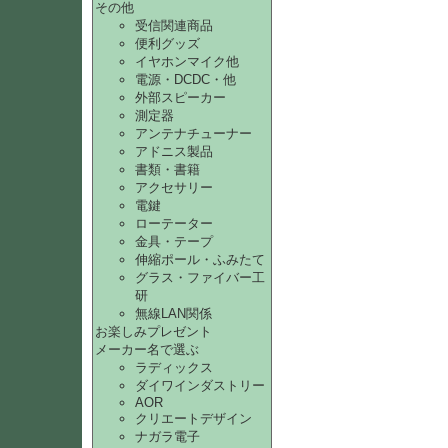
その他
受信関連商品
便利グッズ
イヤホンマイク他
電源・DCDC・他
外部スピーカー
測定器
アンテナチューナー
アドニス製品
書類・書籍
アクセサリー
電鍵
ローテーター
金具・テープ
伸縮ポール・ふみたて
グラス・ファイバー工
研
無線LAN関係
お楽しみプレゼント
メーカー名で選ぶ
ラディックス
ダイワインダストリー
AOR
クリエートデザイン
ナガラ電子