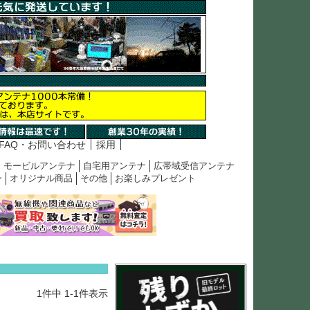
FAQ・お問い合わせ
採用
モービルアンテナ
自宅用アンテナ
広帯域受信アンテナ
ン
オリジナル商品
その他
お楽しみプレゼント
1
件中
1
-
1
件表示