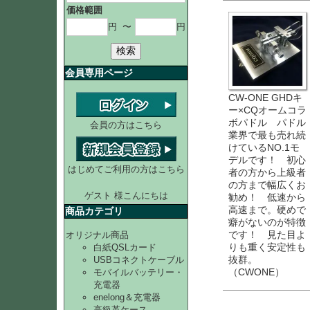
価格範囲
円
〜
円
検索
会員専用ページ
CW-ONE GHDキ
ー×CQオームコラ
ボパドル パドル
会員の方はこちら
業界で最も売れ続
けているNO.1モ
デルです！ 初心
はじめてご利用の方はこちら
者の方から上級者
の方まで幅広くお
ゲスト 様こんにちは
勧め！ 低速から
高速まで。硬めで
商品カテゴリ
癖がないのが特徴
です！ 見た目よ
オリジナル商品
りも重く安定性も
白紙QSLカード
抜群。
USBコネクトケーブル
（CWONE）
モバイルバッテリー・
充電器
enelong＆充電器
高級革ケース