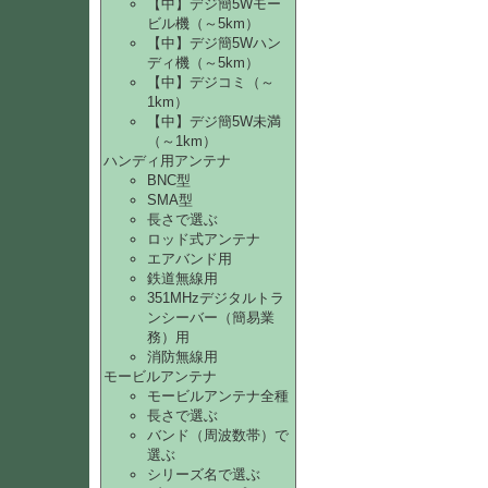
【中】デジ簡5Wモー
ビル機（～5km）
【中】デジ簡5Wハン
ディ機（～5km）
【中】デジコミ（～
1km）
【中】デジ簡5W未満
（～1km）
ハンディ用アンテナ
BNC型
SMA型
長さで選ぶ
ロッド式アンテナ
エアバンド用
鉄道無線用
351MHzデジタルトラ
ンシーバー（簡易業
務）用
消防無線用
モービルアンテナ
モービルアンテナ全種
長さで選ぶ
バンド（周波数帯）で
選ぶ
シリーズ名で選ぶ