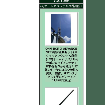
YOUTUBE
CQオームオリジナル商品紹介1
OHM-BCR-X-ADVANCE-
SET (取付金具セット) ※
クイックマウント×2個付
き CQオームオリジナルカ
ーボンロッドアンテナ！
材料をゼロから選定！ 市
販の釣り竿にはない特性を
実現！ 前作よりアンテナ
として更にグレードア
11,890円
(税込)