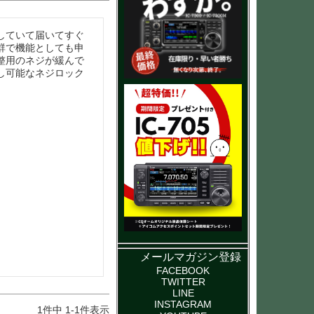
していて届いてすぐ
群で機能としても申
整用のネジが緩んで
し可能なネジロック
メールマガジン登録
FACEBOOK
TWITTER
LINE
INSTAGRAM
1
件中
1
-
1
件表示