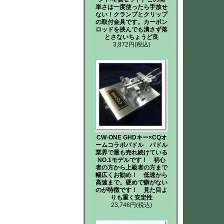
単さは一度使ったら手放せ
ない！クランプとクリップ
の取付金具です。カーボン
ロッドを挟んでも潰さず落
とさないちょうど良
3,872円
(税込)
CW-ONE GHDキー×CQオ
ームコラボパドル パドル
業界で最も売れ続けている
NO.1モデルです！ 初心
者の方から上級者の方まで
幅広くお勧め！ 低速から
高速まで。硬めで癖がない
のが特徴です！ 見た目よ
りも重く安定性
23,746円
(税込)