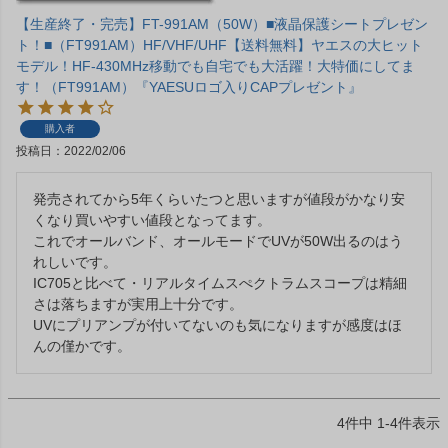
【生産終了・完売】FT-991AM（50W）■液晶保護シートプレゼン
ト！■（FT991AM）HF/VHF/UHF【送料無料】ヤエスの大ヒット
モデル！HF-430MHz移動でも自宅でも大活躍！大特価にしてま
す！（FT991AM）『YAESUロゴ入りCAPプレゼント』
購入者
投稿日
2022/02/06
発売されてから5年くらいたつと思いますが値段がかなり安
くなり買いやすい値段となってます。

これでオールバンド、オールモードでUVが50W出るのはう
れしいです。

IC705と比べて・リアルタイムスぺクトラムスコープは精細
さは落ちますが実用上十分です。　　　

UVにプリアンプが付いてないのも気になりますが感度はほ
んの僅かです。
4
件中
1
-
4
件表示