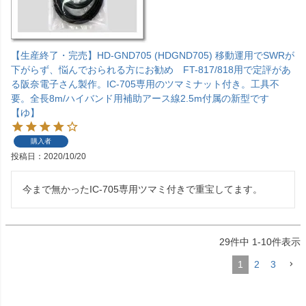
【生産終了・完売】HD-GND705 (HDGND705) 移動運用でSWRが
下がらず、悩んでおられる方にお勧め FT-817/818用で定評があ
る阪奈電子さん製作。IC-705専用のツマミナット付き。工具不
要。全長8m/ハイバンド用補助アース線2.5m付属の新型です
【ゆ】
購入者
投稿日
2020/10/20
今まで無かったIC-705専用ツマミ付きで重宝してます。
29
件中
1
-
10
件表示
1
2
3