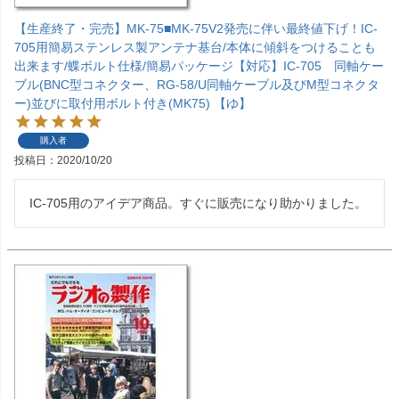
【生産終了・完売】MK-75■MK-75V2発売に伴い最終値下げ！IC-
705用簡易ステンレス製アンテナ基台/本体に傾斜をつけることも
出来ます/蝶ボルト仕様/簡易パッケージ【対応】IC-705 同軸ケー
ブル(BNC型コネクター、RG-58/U同軸ケーブル及びM型コネクタ
ー)並びに取付用ボルト付き(MK75) 【ゆ】
購入者
投稿日
2020/10/20
IC-705用のアイデア商品。すぐに販売になり助かりました。