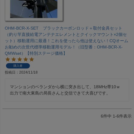
OHM-BCR-X-SET ブラックカーボンロッド＋取付金具セット
（釣り竿直接給電アンテナエレメントとクイックマウント×2個セ
ット）移動運用に最適！これを使ったら他は使えない！CQオーム
お勧めの次世代標準移動運用モデル！（旧型番：OHM-BCR-X-
QMWset）【特別ステージ価格】
購入者
投稿日
2024/11/18
マンションのベランダから横に突き出して、18MHz帯10ｗ
出力で南大東島の局長さんと交信できて大喜びです。
6
件中
1
-
6
件表示