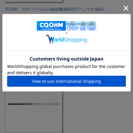
2D2BR 2Dケーブル2m無線機側BNCPアンテナ側MJ
購入者
投稿日
2025/05/03
V/Uモービルアンテナをベランダに設置し、IC705用のデュ
ープレクサに接続するのにちょうど良い感じのケーブルで
す。