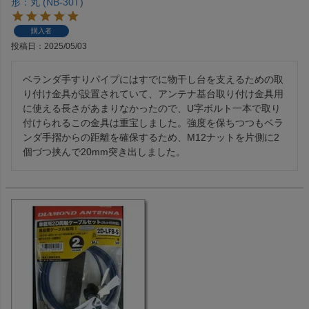
形：丸 (NB-30T)
購入者
投稿日
2025/05/03
ベランダ手すりパイプにはすでに物干し台を支えるための取
り付け金具が設置されていて、アンテナ基台取り付け金具用
に使える長さがあまりなかったので、U字ボルト一本で取り
付けられるこの金具は重宝しました。強度を保ちつつもベラ
ンダ手摺からの距離を確保するため、M12ナットを片側に2
個づつ挟んで20mm突き出しました。