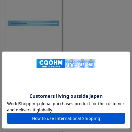
HF40FXW （HF-40FXW） 新バンドプラン対応、7MHz帯
【1.4m】【特別ステージ価格】
購入者
投稿日
2026/04/27
調整がとてもしやすいです。飛びや受信はまあ、短いアンテ
ナなんで、それなりですね。でもアパマンハムにはありがた
い製品です。