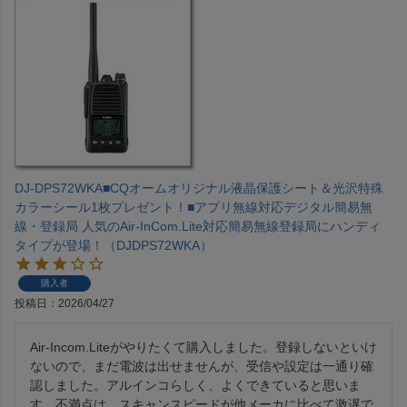
DJ-DPS72WKA■CQオームオリジナル液晶保護シート＆光沢特殊
カラーシール1枚プレゼント！■アプリ無線対応デジタル簡易無
線・登録局 人気のAir-InCom.Lite対応簡易無線登録局にハンディ
タイプが登場！（DJDPS72WKA）
購入者
投稿日
2026/04/27
Air-Incom.Liteがやりたくて購入しました。登録しないといけ
ないので、まだ電波は出せませんが、受信や設定は一通り確
認しました。アルインコらしく、よくできていると思いま
す。不満点は、スキャンスピードが他メーカに比べて激遅で