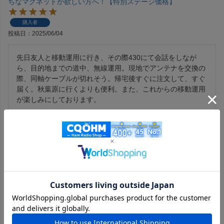
ちなマグネットが欲しい方へ！【特別ステージ価格】
購入者
投稿日
2025/06/04
先日友人と移動運用に行き、その際430にて会話をしなが
ら、目的地までの道中、無線運用。現地でアンテナを交換の
際、同軸ケーブルが切れそう。帰宅後すぐに注文して、すぐ
届く。秋葉原に行くよりも便利。また、これからの移動運用