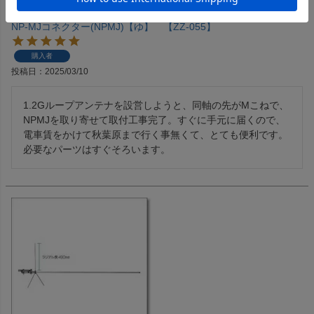
NP-MJコネクター(NPMJ)【ゆ】 【ZZ-055】
購入者
投稿日
2025/03/10
1.2Gループアンテナを設営しようと、同軸の先がMこねで、
NPMJを取り寄せて取付工事完了。すぐに手元に届くので、
電車賃をかけて秋葉原まで行く事無くて、とても便利です。