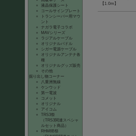
【1.0m】
液晶保護シート
コールサインプレート
トランシーバー用マウ
ント
ナガラ電子コラボ
MAVシリーズ
ラジアルケーブル
オリジナルパドル
シガー電源ケーブル
オリジナルアンテナ各
種
オリジナルグッズ販売
その他
掘り出し物コーナー
八重洲無線
ケンウッド
第一電波
コメット
オリジナル
アイコム
TRS3祭
（TRS3関連スペシャ
ルセット商品）
RHM8B祭