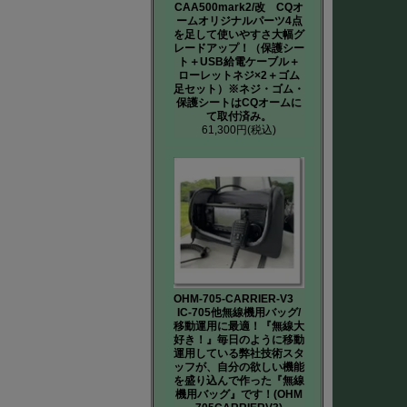
CAA500mark2/改 CQオ
ームオリジナルパーツ4点
を足して使いやすさ大幅グ
レードアップ！（保護シー
ト＋USB給電ケーブル＋
ローレットネジ×2＋ゴム
足セット）※ネジ・ゴム・
保護シートはCQオームに
て取付済み。
61,300円
(税込)
OHM-705-CARRIER-V3
IC-705他無線機用バッグ/
移動運用に最適！『無線大
好き！』毎日のように移動
運用している弊社技術スタ
ッフが、自分の欲しい機能
を盛り込んで作った『無線
機用バッグ』です！(OHM