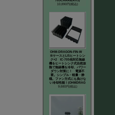
705CARRIERV3)
10,890円
(税込)
OHM-DRAGON-FIN-W
※ケースとL/Sヒートシン
ク×2 IC-705他対応無線
機をヒートシンク式自然放
熱で無線機を冷却、パワー
ダウン対策に！ 電源不
要。シンプル・軽量・静
穏。ファン方式にも負けな
い冷却性能！(OHMDRAG
9,680円
(税込)