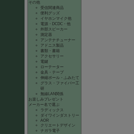
その他
受信関連商品
便利グッズ
イヤホンマイク他
電源・DCDC・他
外部スピーカー
測定器
アンテナチューナー
アドニス製品
書類・書籍
アクセサリー
電鍵
ローテーター
金具・テープ
伸縮ポール・ふみたて
グラス・ファイバー工
研
無線LAN関係
お楽しみプレゼント
メーカー名で選ぶ
ラディックス
ダイワインダストリー
AOR
クリエートデザイン
ナガラ電子