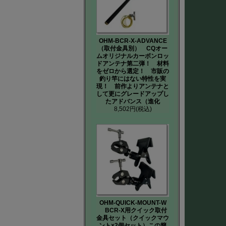
OHM-BCR-X-ADVANCE
（取付金具別） CQオー
ムオリジナルカーボンロッ
ドアンテナ第二弾！ 材料
をゼロから選定！ 市販の
釣り竿にはない特性を実
現！ 前作よりアンテナと
して更にグレードアップし
たアドバンス（進化
8,502円
(税込)
OHM-QUICK-MOUNT-W
BCR-X用クイック取付
金具セット（クイックマウ
ント×2個セット）この簡