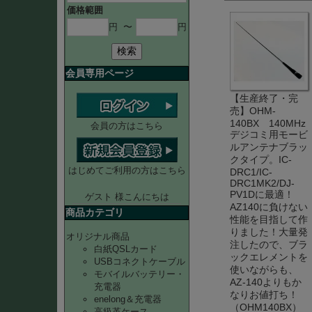
価格範囲
円
〜
円
検索
会員専用ページ
【生産終了・完
売】OHM-
140BX 140MHz
会員の方はこちら
デジコミ用モービ
ルアンテナブラッ
クタイプ。IC-
はじめてご利用の方はこちら
DRC1/IC-
DRC1MK2/DJ-
PV1Dに最適！
ゲスト 様こんにちは
AZ140に負けない
商品カテゴリ
性能を目指して作
りました！大量発
オリジナル商品
注したので、ブラ
白紙QSLカード
ックエレメントを
USBコネクトケーブル
使いながらも、
モバイルバッテリー・
AZ-140よりもか
充電器
なりお値打ち！
enelong＆充電器
（OHM140BX）
高級革ケース