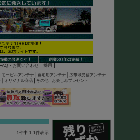
FAQ・お問い合わせ
採用
モービルアンテナ
自宅用アンテナ
広帯域受信アンテナ
ン
オリジナル商品
その他
お楽しみプレゼント
1
件中
1
-
1
件表示