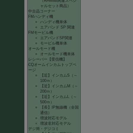
（RHM8B関連スペシ
ャルセット商品）
中古品コーナー
FMハンディ機
ハンディ機単体
エアバンド SP 関連
FMモービル機
エアバンドSP関連
モービル機単体
オールモード機
オールモード機単体
レシーバー【受信機】
CQオームインカムトップペ
ージ
【近】インカムS（～
100ｍ）
【近】インカムM（～
200ｍ）
【近】インカムL（～
500ｍ）
【長】IP無線機（全国
通信）
増波対応モデル
増波非対応モデル
デジ簡・デジコミ