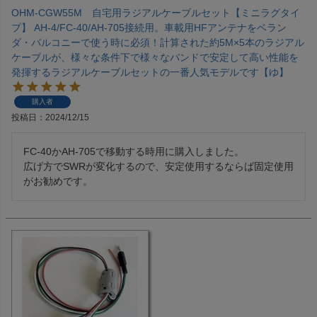
OHM-CGW55M 自宅用ラジアルケーブルセット【ミニラグタイ
プ】 AH-4/FC-40/AH-705接続用。車載用HFアンテナをベラン
ダ・バルコニーで使う時に必須！計算された約5M×5本のラジアル
ケーブルが、様々な条件下で様々なバンドで安定して高い性能を
発揮するラジアルケーブルセットの一番人気モデルです【ゆ】
購入者
投稿日
2024/12/15
FC-40かAH-705で移動する時用に購入しました。

広げ方でSWRが変化するので、安定使用するならば固定使用
がお勧めです。