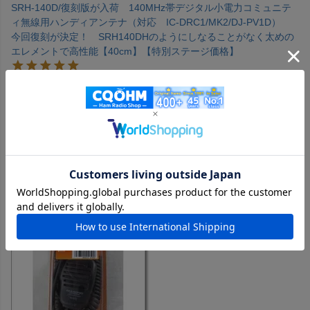
SRH-140D/復刻版が入荷 140MHz帯デジタル小電力コミュニテ
ィ無線用ハンディアンテナ（対応 IC-DRC1/MK2/DJ-PV1D）
今回復刻が決定！ SRH140DHのようにしなることがなく太めの
エレメントで高性能【40cm】【特別ステージ価格】
購入者
投稿日
2020/04/07
CDH-140からの乗換です。作りも良くいい感じです。まだこ
れで交信していませんので飛び受けは解りませんが見た目が
良いので◎