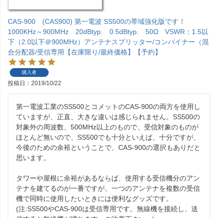
CAS-900 (CAS900) 第一電波 SS500の帯域強化版です！
1000KHz～900MHz 20dBtyp. 0.5dBtyp. 50Ω VSWR：1.5以
下（2.0以下＠900MHz）アンテナスプリッター/コンバイナー（混
合分配器/受信専用【在庫限り/最終価格】【予約】
購入者
投稿日
2019/10/22
第一電波工業のSS500とコメットのCAS-900の両方を使用し
ていますが、正直、大きな違いは感じられません。SS500の
対象外の周波数、500MHz以上のもので、受信対象のものが
ほとんど無いので、SS500でも十分といえば、十分ですが、
今後のための余裕ということで、CAS-900の選択もありだと
思います。

タワーや屋根に余裕があるならば、使用する受信機分のアン
テナを建てるのが一番ですが、一つのアンテナを複数の受信
機で同時に使用したいときには便利なグッズです。

(注:SS500やCAS-900は受信専用です。無線機を接続し、送