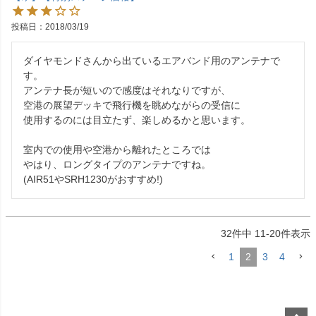
投稿日
2018/03/19
ダイヤモンドさんから出ているエアバンド用のアンテナで
す。

アンテナ長が短いので感度はそれなりですが、

空港の展望デッキで飛行機を眺めながらの受信に

使用するのには目立たず、楽しめるかと思います。

室内での使用や空港から離れたところでは

やはり、ロングタイプのアンテナですね。

(AIR51やSRH1230がおすすめ!)
32
件中
11
-
20
件表示
1
2
3
4