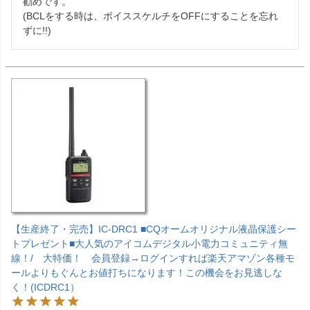
勧めです。

(BCLをする時は、ボイススケルチをOFFにすることを忘れ
ずに!!)
【生産終了・完売】IC-DRC1 ■CQオームオリジナル液晶保護シー
トプレゼント■大人気のアイコムデジタル小電力コミュニティ無
線！/ 大特価！ 会員登録→ログインすれば楽天アマゾン各種モ
ールよりもぐんとお値打ちになります！この機会をお見逃しな
く！(ICDRC1）