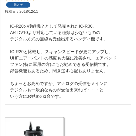
購入者
投稿日
2018/12/11
IC-R20の後継機？として発売されたIC-R30。

AR-DV10より対応している種類は少ないものの

デジタル方式の無線も受信出来るハンディ機です。

IC-R20と比較し、スキャンスピードが更にアップし、

UHFエアーバントの感度も大幅に改善され、エアバンド

ファン(特に軍用の方)にもお勧めできる受信機です。

録音機能もあるため、聞き逃す心配もありません。

ちょっとお高めですが、アナログの受信をメインに、

デジタルも一般的なものが受信出来れば・・・と

いう方にお勧めの1台です。