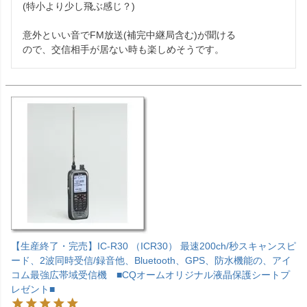
(特小より少し飛ぶ感じ？)

意外といい音でFM放送(補完中継局含む)が聞ける

ので、交信相手が居ない時も楽しめそうです。
【生産終了・完売】IC-R30 （ICR30） 最速200ch/秒スキャンスピ
ード、2波同時受信/録音他、Bluetooth、GPS、防水機能の、アイ
コム最強広帯域受信機 ■CQオームオリジナル液晶保護シートプ
レゼント■