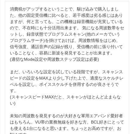
消費税がアップするということで、駆け込みで購入しまし
た。他の固定受信機に比べると、若干感度は劣る感じはあり
ますが、何と言っても、この機種は録音機能が充実している
ので、不在時にも十分活用出来ます。 気になる周波数帯をセ
ットし、録音状態でプログラムスキャン(他のメーカでいう
プログラムサーチ)を掛けておけば、周波数情報をはじめ、
信号強度、通話音声の記録が残り、受信機の前に張り付いて
いることなく、容易に新波を発見することが出来ます。

(適切なMode設定や周波数ステップ設定は必要)

まだ、いろいろな設定を試している段階ですが、スキャンス
ピードの設定をMAXより少し下げた上で、適度なスケルチレ
ベルを設定し、ボイススケルチを併用するのが良さそうで
す。

(スキャンスピードMAXだと、スキャンがほとんど止まらな
い)

未知の周波数を発見するのが大好きな軍用エアバンド愛好者
はもちろん、VU帯の業務無線を好きな方、BCL好きにとって
も使える1台になると思います。ちょっとお高めですが、お