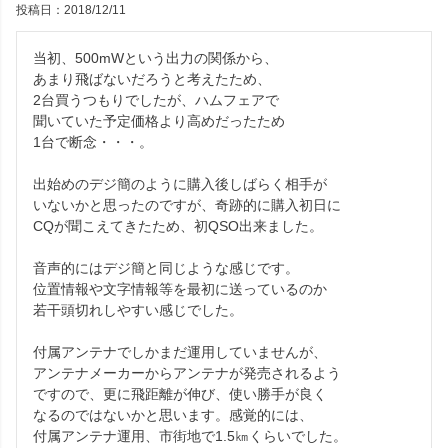
投稿日
2018/12/11
当初、500mWという出力の関係から、

あまり飛ばないだろうと考えたため、

2台買うつもりでしたが、ハムフェアで

聞いていた予定価格より高めだったため

1台で断念・・・。

出始めのデジ簡のように購入後しばらく相手が

いないかと思ったのですが、奇跡的に購入初日に

CQが聞こえてきたため、初QSO出来ました。

音声的にはデジ簡と同じような感じです。

位置情報や文字情報等を最初に送っているのか

若干頭切れしやすい感じでした。

付属アンテナでしかまだ運用していませんが、

アンテナメーカーからアンテナが発売されるよう

ですので、更に飛距離が伸び、使い勝手が良く

なるのではないかと思います。感覚的には、

付属アンテナ運用、市街地で1.5㎞くらいでした。
