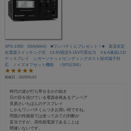
SPS-1350 50A(MAX) ■ワンパチくんプレゼント！■ 直流安定
化電源スイッチング式 13.8V固定9-15V可変出力 V＆A液晶LCD
ディスプレイ シガーソケット/ビンディングポスト陸式端子対
応 ノイズオフセット機能 （SPS1350）
投稿日
2025/01/21
時代の波が打ち寄せるかの如き

日の目を浴びている電源余裕あるアンペア

見易さいちばんのデスプレイ

しかもワンパチくんつきお買い得ですね。

問題の性能面では使ってみての判断が

妥当ですが、高性能電源であることは

間違いないです。