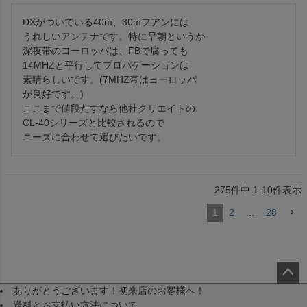
DXがついている40m、30mフアンには

うれしいアンテナです。特に早朝というか

深夜帯のヨーロッパは、FBで腐っても

14MHZと平行してプロパゲーションは

素晴らしいです。(7MHZ帯はヨーロッパ

が良好です。)

ここまで値段だすなら他社クリエイトの

CL-40シリーズと比較されるので

ニーズに合わせて選びたいです。
275
件中
1
-
10
件表示
1
2
…
28
ありがとうございます！初来店のお客様へ！
ペー
送料とお支払い方法について
ジト