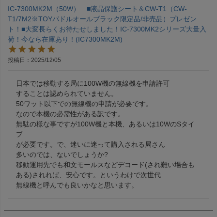
IC-7300MK2M（50W） ■液晶保護シート＆CW-T1（CW-
T1/7M2※TOYパドルオールブラック限定品/非売品）プレゼン
ト！■大変長らくお待たせしました！IC-7300MK2シリーズ大量入
荷！今なら在庫あり！(IC7300MK2M)
投稿日
2025/12/05
日本では移動する局に100W機の無線機を申請許可

することは認められていません。

50ワット以下での無線機の申請が必要です。

なので本機の必需性がある訳です。

無駄の様な事ですが100W機と本機、あるいは10WのSタイ
プ

が必要です。で、迷いに迷って購入される局さん

多いのでは、ないでしょうか?

移動運用先でも和文モールスなどデコード(され難い場合も

ある)されれば、安心です。というわけで次世代

無線機と呼んでも良いかなと思います。