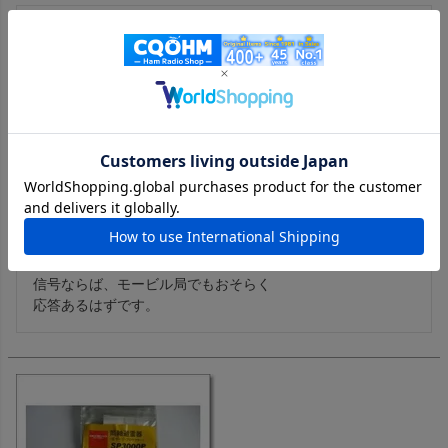
時は春、春と言えば6mでもDXシーズン

聴き慣れてないビーコンが聴こえてこれば

バンドサーフィンしましょう。

特に50.110MHZ前後。

ビームが切れ過ぎるので繰り返しビーム合わせして最良ポイ
ントを見つけましょう。

このアンテナは、あらゆる面で素晴らしい。

出来る限り高くは、どのアンテナにも

言えることです。

まずはオセアニアのSSB/CWのDXを

このアンテナで実感してみて下さい。

もちろんのこと、このアンテナで強烈な

信号ならば、モービル局でもおそらく

応答あるはずです。