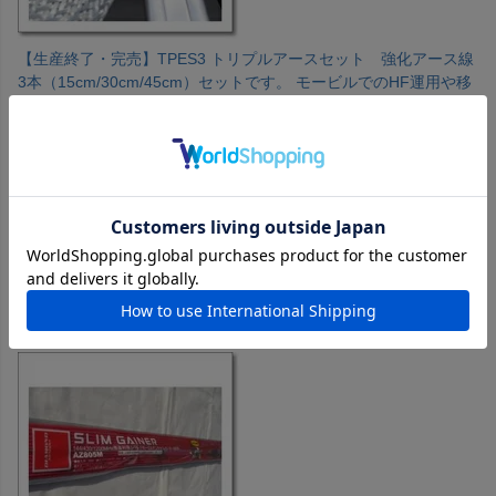
【生産終了・完売】TPES3 トリプルアースセット 強化アース線
3本（15cm/30cm/45cm）セットです。 モービルでのHF運用や移
動運用等、ベランダ等に使用します。※写真の基台類は含まれて
いません。
購入者
投稿日
2025/07/13
アースは大事ですね!写真と実物の差に驚いた。意外にでかい
のね!