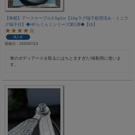
【車載】アースケーブル3.5φ1m【16φラグ端子処理済み・ミニラ
グ端子付】◆HFらくらくシリーズ第1弾◆【ゆ】
購入者
投稿日
2025/07/13
車のボディアースを取るにはちと太すぎた!移動用に使いま
す。