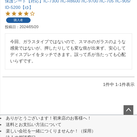
保護シート【対応】IC-7300 /IC-R8600 /IC-9700 /IC-705 /IC-905/
ID-5200【ゆ】
購入者
投稿日
2024/05/20
今回、ガラスタイプではないので、スマホのガラスのような
感覚ではないが、押したりしても変な痕が出来ず、安心して
ディスプレイをタッチできます。誤って爪が当たっても心配
いらずです。
1
件中
1
-
1
件表示
ありがとうございます！初来店のお客様へ！
ペー
送料とお支払い方法について
ジト
楽しい会社を一緒につくりませんか！（採用）
ップ