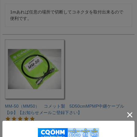
1mあれば任意の場所で切断してコネクタを取付出来るので
MM-50（MM50） コメット製 5D50cmMPMP中継ケーブル
【ゆ】【お知らせメールご登録下さい】
購入者
投稿日
2026/08/02