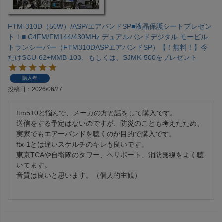
FTM-310D（50W）/ASP/エアバンドSP■液晶保護シートプレゼン
ト！■ C4FM/FM144/430MHz デュアルバンドデジタル モービル
トランシーバー（FTM310DASPエアバンドSP）【！無料！】今
だけSCU-62+MMB-103、もしくは、SJMK-500をプレゼント
購入者
投稿日
2026/06/27
ftm510と悩んで、メーカの方と話をして購入です。

送信をする予定はないのですが、防災のことも考えたため、
実家でもエアーバンドを聴くのが目的で購入です。

ftx-1とは違いスケルチのキレも良いです。

東京TCAや自衛隊のタワー、ヘリポート、消防無線をよく聴
いてます。

音質は良いと思います。（個人的主観）
