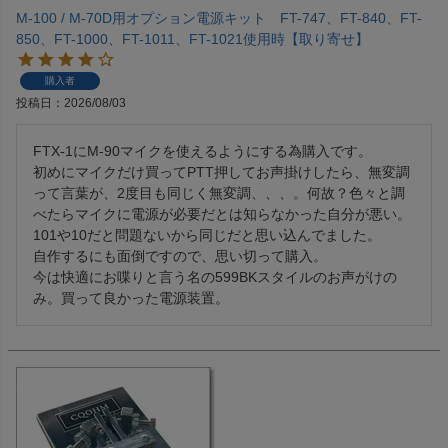
M-100 / M-70D用オプション電源キット FT-747、FT-840、FT-
850、FT-1000、FT-1011、FT-1021使用時【取り寄せ】
購入者
投稿日
2026/08/03
FTX-1にM-90マイクを使えるようにする為購入です。

初めにマイクだけ買ってPTT押してお声掛けしたら、無変調
って言葉が、2度目も同じく無変調、、、。何故？色々と調
べたらマイクに電源が必要だとは知らなかった自分が悪い。

101や10だと問題ないから同じだと思い込んでました。

自作するにも面倒ですので、思い切って購入。

今は快適にお喋りと言う名の599BKスタイルのお声がけの
み。買って良かった電源装置。