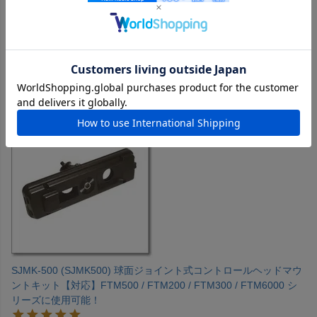
ワザワザ同軸を買ってコネクタを取付の手間を考えたら、今
回は面倒のない物を購入。

HFでアンテナのフィルタとチューナー間の接続用に使用で
す。思っていた以上に便利です。
SJMK-500 (SJMK500) 球面ジョイント式コントロールヘッドマウ
ントキット【対応】FTM500 / FTM200 / FTM300 / FTM6000 シ
リーズに使用可能！