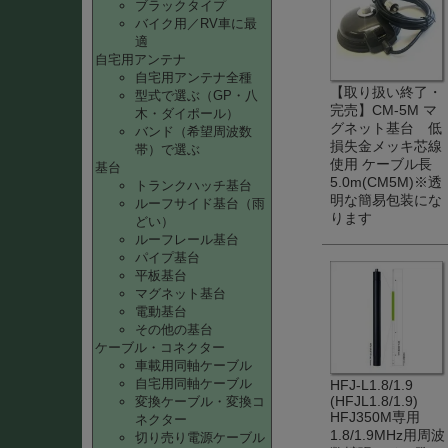
ブラックタイプ
バイク用／RV車に最
適
自宅用アンテナ
自宅用アンテナ全種
【取り扱い終了・
型式で選ぶ（GP・八
完売】CM-5M マ
木・ダイポール）
グネット基台 低
バンド（希望周波数
損失金メッキ芯線
帯）で選ぶ
使用 ケーブル長
基台
5.0m(CM5M)※透
トランクハッチ基台
明な簡易包装にな
ルーフサイド基台（雨
ります
どい）
ルーフレール基台
パイプ基台
平板基台
マグネット基台
電動基台
その他の基台
ケーブル・コネクター
車載用同軸ケーブル
自宅用同軸ケーブル
HFJ-L1.8/1.9
(HFJL1.8/1.9)
変換ケーブル・変換コ
HFJ350M専用
ネクター
1.8/1.9MHz用周波
切り売り電源ケーブル