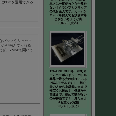
軽に80mを運用できる
単さは一度使ったら手放せ
ない！クランプとクリップ
の取付金具です。カーボン
ロッドを挟んでも潰さず落
とさないちょうど良
3,872円
(税込)
っかり飛んでくれる
なぎ、7Mhzで聞いて
CW-ONE GHDキー×CQオ
ームコラボパドル パドル
業界で最も売れ続けている
NO.1モデルです！ 初心
者の方から上級者の方まで
幅広くお勧め！ 低速から
高速まで。硬めで癖がない
のが特徴です！ 見た目よ
りも重く安定性
23,746円
(税込)