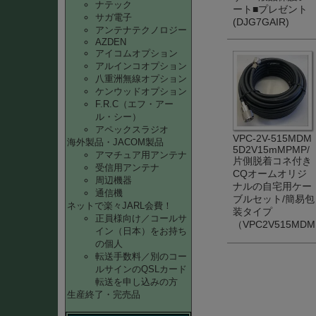
ナテック
ート■プレゼント
サガ電子
(DJG7GAIR)
アンテナテクノロジー
AZDEN
アイコムオプション
アルインコオプション
八重洲無線オプション
ケンウッドオプション
F.R.C（エフ・アー
ル・シー）
アペックスラジオ
VPC-2V-515MDM
海外製品・JACOM製品
5D2V15mMPMP/
アマチュア用アンテナ
片側脱着コネ付き
受信用アンテナ
CQオームオリジ
周辺機器
ナルの自宅用ケー
通信機
ブルセット/簡易包
ネットで楽々JARL会費！
装タイプ
正員様向け／コールサ
（VPC2V515MD
イン（日本）をお持ち
の個人
転送手数料／別のコー
ルサインのQSLカード
転送を申し込みの方
生産終了・完売品