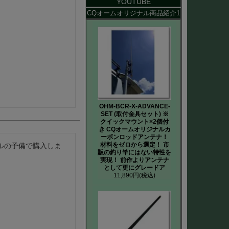
YOUTUBE
CQオームオリジナル商品紹介1
OHM-BCR-X-ADVANCE-
SET (取付金具セット) ※
クイックマウント×2個付
き CQオームオリジナルカ
ーボンロッドアンテナ！
材料をゼロから選定！ 市
ルの予備で購入しま
販の釣り竿にはない特性を
実現！ 前作よりアンテナ
として更にグレードア
11,890円
(税込)