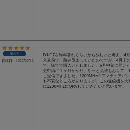
購入者
DJ-G7を昨年暮れぐらいから欲しいと考え、4
入直前で、踏み留まっていたのですが、4月末
2022/06/26
投稿日
て、慌てて購入いたしました。5月中旬に届い
更申請に１ヶ月かかり、やっと免許もおりて、12
し交信できました。1200MHzのアマチュアパ
も不安なところがありますが、この無線機を大
に1200MHzにQRVしていきたいと思います。