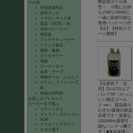
数拡張コイル発
その他
売！ ※既にお持
受信関連商品
ちのHFJ-350Mと
便利グッズ
一緒に収納可能な
イヤホンマイク他
専用パッケージ付
電源・DCDC・他
【ゆ】【特別ステ
外部スピーカー
ージ価格】
測定器
アンテナチューナー
アドニス製品
書類・書籍
アクセサリー
電鍵
ローテーター
金具・テープ
伸縮ポール・ふみたて
グラス・ファイバー工
【生産終了・完
研
売】DJ-G7Gエア
無線LAN関係
バンドSP（かっこ
お楽しみプレゼント
いい限定ゴール
メーカー名で選ぶ
ド.ver） 新品残り
ラディックス
わずか/最後の新品
ダイワインダストリー
在庫です！貴重な
AOR
1200MHz運用可
クリエートデザイン
能なハンディ機で
ナガラ電子
す！■液晶保護シ