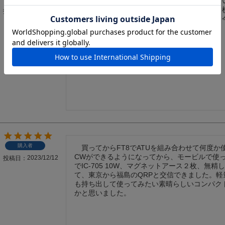
　車載、自宅の仮設アンテナ設置用に活躍して
ム鋼板の壁にもガッチリ取り付け可能なので、
2023/12/12
投稿日
でした。ケーブルも車のドアで何度か挟んでも
ません。ちょっと見た目は大き目です。
購入者
　買ってからFT8でATUを組み合わせて何度か
CWができるようになってから、モービルで使っ
2023/12/12
投稿日
でIC-705 10W、マグネットアース２枚、無精
て、東京から福島のQRPと交信できました。軽
も持ち出して使ってみたい素晴らしいコンパク
かと思いました。