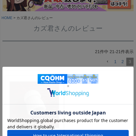
HOME
カズ君さんのレビュー
カズ君さんのレビュー
21
件中
21
-
21
件表示
1
2
3