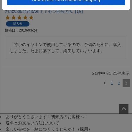
AD008 ミミセン（耳栓） 3個セット EZ008用【対応】EME-
21/32/39/41/43A※ミミセン部分のみ【ゆ】
購入者
投稿日
2019/03/24
　特小のイヤホンで使用しているので、予備のために、購入
21
件中
21
-
21
件表示
1
2
3
ありがとうございます！初来店のお客様へ！
ペー
送料とお支払い方法について
ジト
楽しい会社を一緒につくりませんか！（採用）
ップ