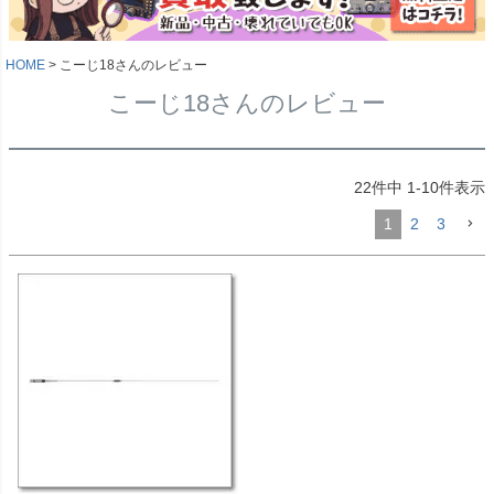
HOME
こーじ18さんのレビュー
こーじ18さんのレビュー
22
件中
1
-
10
件表示
1
2
3