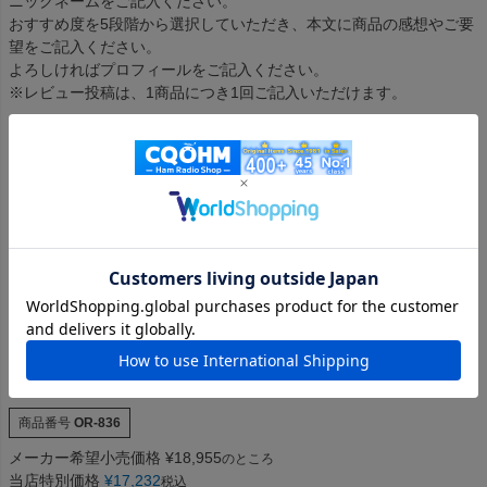
ニックネームをご記入ください。
おすすめ度を5段階から選択していただき、本文に商品の感想やご要
望をご記入ください。
よろしければプロフィールをご記入ください。
※レビュー投稿は、1商品につき1回ご記入いただけます。
OHM-SCC-20730 AH-730用コントローラー延長ケ
ーブル20m（初期付属品と差し替えて使います）
（OHMSCC20730）【対応】AH-730
商品番号
OR-836
メーカー希望小売価格
¥
18,955
のところ
当店特別価格
¥
17,232
税込