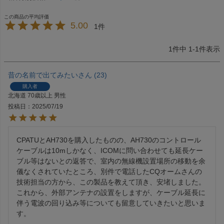
5.00
1
1
件中
1
-
1
件表示
昔の名前で出てみたい
23
購入者
北海道
70歳以上
男性
投稿日
2025/07/19
CPATUとAH730を購入したものの、AH730のコントロール
ケーブルは10mしかなく、ICOMに問い合わせても延長ケー
ブル等はないとの返答で、室内の無線機設置場所の移動を余
儀なくされていたところ、別件で電話したCQオームさんの
技術担当の方から、この製品を教えて頂き、安堵しました。
これから、外部アンテナの設置をしますが、ケーブル延長に
伴う電波の回り込み等についても留意していきたいと思いま