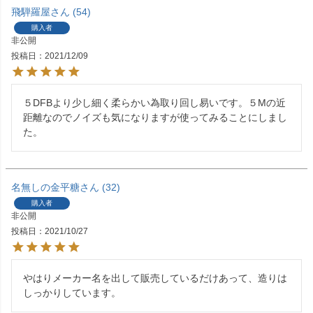
飛騨羅屋
54
購入者
非公開
投稿日
2021/12/09
５DFBより少し細く柔らかい為取り回し易いです。５Mの近
距離なのでノイズも気になりますが使ってみることにしまし
た。
名無しの金平糖
32
購入者
非公開
投稿日
2021/10/27
やはりメーカー名を出して販売しているだけあって、造りは
しっかりしています。