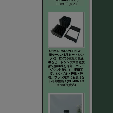
705CARRIERV3)
10,890円
(税込)
OHM-DRAGON-FIN-W
※ケースとL/Sヒートシン
ク×2 IC-705他対応無線
機をヒートシンク式自然放
熱で無線機を冷却、パワー
ダウン対策に！ 電源不
要。シンプル・軽量・静
穏。ファン方式にも負けな
い冷却性能！(OHMDRAG
9,680円
(税込)