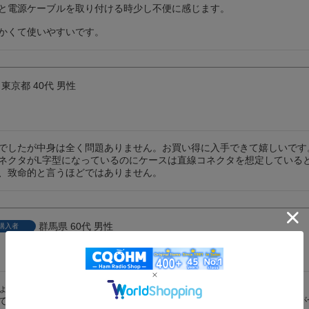
と電源ケーブルを取り付ける時少し不便に感じます。

かくて使いやすいです。
東京都
40代
男性
でしたが中身は全く問題ありません。お買い得に入手できて嬉しいです
ネクタがL字型になっているのにケースは直線コネクタを想定している
、致命的と言うほどではありません。
群馬県
60代
男性
購入者
ょう。

ていたが底はジャック部は切った。きれいに切れなかった。本体に傷が