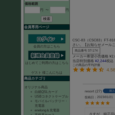
価格範囲
円
〜
円
検索
会員専用ページ
CSC-83（CSC83）F
さい。【お知らせメール
会員の方はこちら
商品番号
ST-174
メーカー希望小売価格
¥
2
当店特別価格
¥
2,244
税込
はじめてご利用の方はこちら
4.5
ゲスト 様こんにちは
商品カテゴリ
オリジナル商品
resort
27
購入
白紙QSLカード
USBコネクトケーブル
2023/01/21
投稿日
モバイルバッテリー・
充電器
enelong＆充電器
さすが、純正品
高級革ケース