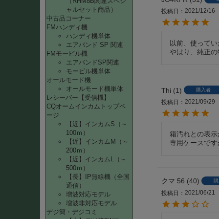
（RHM8B関連スペシ
ャルセット商品）
2021/12/16
投稿日
中古品コーナー
FMハンディ機
ハンディ機単体
以前、使ってい
エアバンド SP 関連
やはり、純正の
FMモービル機
エアバンドSP関連
モービル機単体
オールモード機
オールモード機単体
Thi
1
購入者
レシーバー【受信機】
2021/09/29
投稿日
CQオームインカムトップペ
ージ
【近】インカムS（～
100ｍ）
箱汚れとの表示
【近】インカムM（～
専用ケースです
200ｍ）
【近】インカムL（～
500ｍ）
【長】IP無線機（全国
クマ 56
40
購
通信）
2021/06/21
投稿日
増波対応モデル
増波非対応モデル
デジ簡・デジコミ