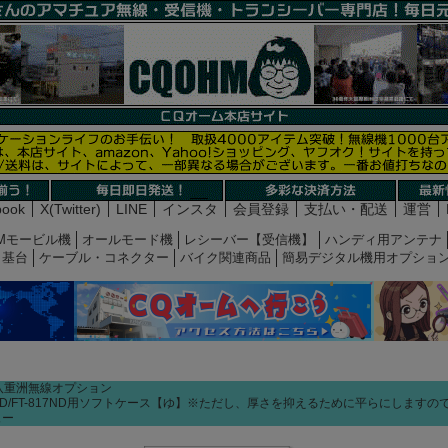
book
X(Twitter)
LINE
インスタ
会員登録
支払い・配送
運営
Mモービル機
オールモード機
レシーバー【受信機】
ハンディ用アンテナ
基台
ケーブル・コネクター
バイク関連商品
簡易デジタル機用オプショ
八重洲無線オプション
-818ND/FT-817ND用ソフトケース【ゆ】※ただし、厚さを抑えるために平らにしま
ュー