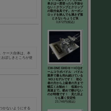
単さは一度使ったら手放せ
ない！クランプとクリップ
の取付金具です。カーボン
ロッドを挟んでも潰さず落
とさないちょうど良
3,872円
(税込)
。ケース自体は、本
とおぼしきところが使
CW-ONE GHDキー×CQオ
ームコラボパドル パドル
業界で最も売れ続けている
NO.1モデルです！ 初心
者の方から上級者の方まで
幅広くお勧め！ 低速から
高速まで。硬めで癖がない
のが特徴です！ 見た目よ
りも重く安定性
23,746円
(税込)
つかないようにする