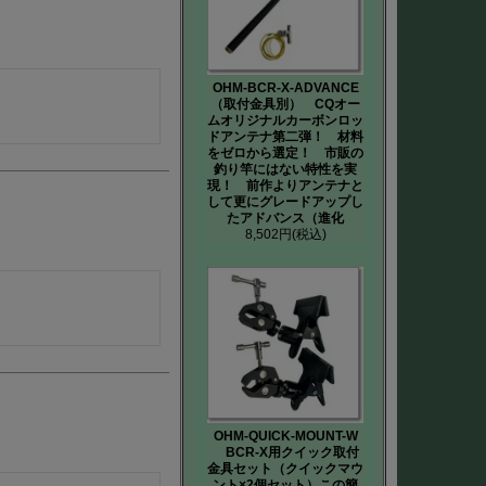
OHM-BCR-X-ADVANCE
（取付金具別） CQオー
ムオリジナルカーボンロッ
ドアンテナ第二弾！ 材料
をゼロから選定！ 市販の
釣り竿にはない特性を実
現！ 前作よりアンテナと
して更にグレードアップし
たアドバンス（進化
8,502円
(税込)
OHM-QUICK-MOUNT-W
BCR-X用クイック取付
金具セット（クイックマウ
ント×2個セット）この簡