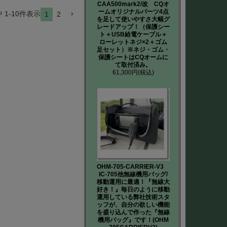
CAA500mark2/改 CQオ
ームオリジナルパーツ4点
中
1
-
10
件表示
1
2
を足して使いやすさ大幅グ
レードアップ！（保護シー
ト＋USB給電ケーブル＋
ローレットネジ×2＋ゴム
足セット）※ネジ・ゴム・
保護シートはCQオームに
て取付済み。
61,300円
(税込)
OHM-705-CARRIER-V3
IC-705他無線機用バッグ/
移動運用に最適！『無線大
好き！』毎日のように移動
運用している弊社技術スタ
ッフが、自分の欲しい機能
を盛り込んで作った『無線
機用バッグ』です！(OHM