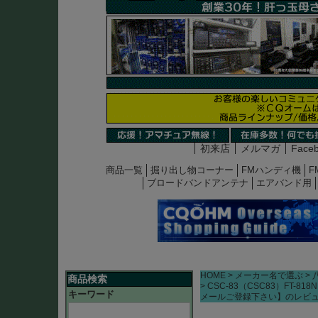
初来店
メルマガ
Face
商品一覧
掘り出し物コーナー
FMハンディ機
F
ブロードバンドアンテナ
エアバンド用
HOME
メーカー名で選ぶ
商品検索
CSC-83（CSC83）FT
キーワード
メールご登録下さい】のレビ