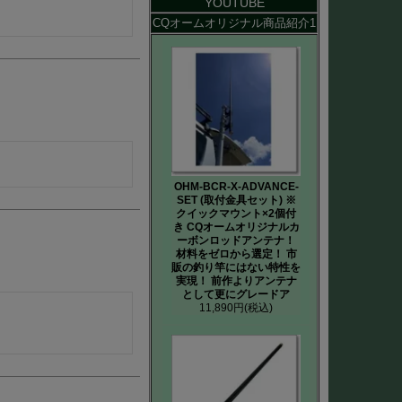
YOUTUBE
CQオームオリジナル商品紹介1
OHM-BCR-X-ADVANCE-
SET (取付金具セット) ※
クイックマウント×2個付
き CQオームオリジナルカ
ーボンロッドアンテナ！
材料をゼロから選定！ 市
販の釣り竿にはない特性を
実現！ 前作よりアンテナ
として更にグレードア
11,890円
(税込)