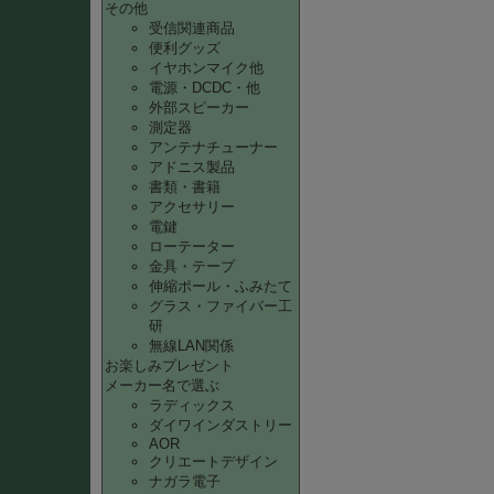
その他
受信関連商品
便利グッズ
イヤホンマイク他
電源・DCDC・他
外部スピーカー
測定器
アンテナチューナー
アドニス製品
書類・書籍
アクセサリー
電鍵
ローテーター
金具・テープ
伸縮ポール・ふみたて
グラス・ファイバー工
研
無線LAN関係
お楽しみプレゼント
メーカー名で選ぶ
ラディックス
ダイワインダストリー
AOR
クリエートデザイン
ナガラ電子