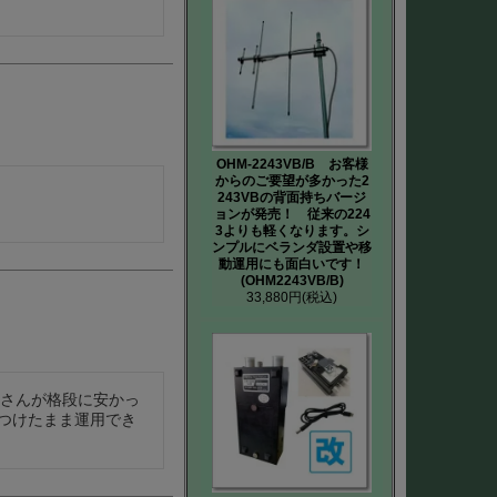
OHM-2243VB/B お客様
からのご要望が多かった2
243VBの背面持ちバージ
ョンが発売！ 従来の224
3よりも軽くなります。シ
ンプルにベランダ設置や移
動運用にも面白いです！
(OHM2243VB/B)
33,880円
(税込)
ムさんが格段に安かっ
つけたまま運用でき