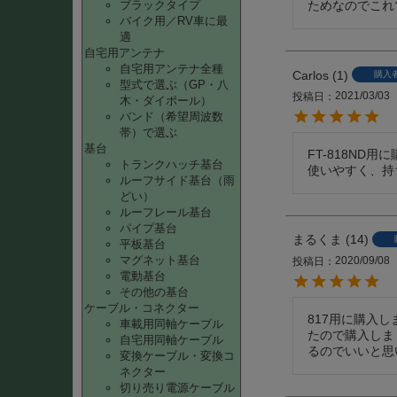
ためなのでこれ
ブラックタイプ
バイク用／RV車に最
適
自宅用アンテナ
自宅用アンテナ全種
Carlos
1
購入
型式で選ぶ（GP・八
2021/03/03
投稿日
木・ダイポール）
バンド（希望周波数
帯）で選ぶ
基台
FT-818ND用
トランクハッチ基台
使いやすく、持
ルーフサイド基台（雨
どい）
ルーフレール基台
パイプ基台
まるくま
14
平板基台
マグネット基台
2020/09/08
投稿日
電動基台
その他の基台
ケーブル・コネクター
817用に購入
車載用同軸ケーブル
たので購入しま
自宅用同軸ケーブル
るのでいいと思
変換ケーブル・変換コ
ネクター
切り売り電源ケーブル