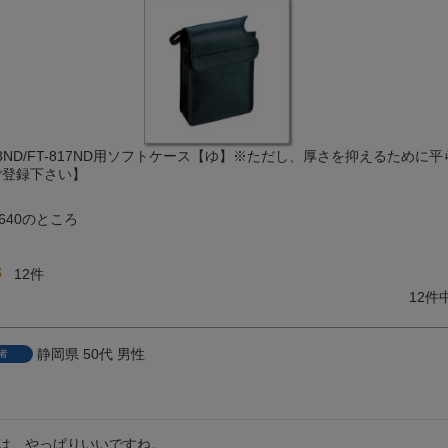
T-818ND/FT-817ND用ソフトケース【ゆ】※ただし、厚さを抑えるため
ご登録下さい】
,640
のところ
8
12
12
件
静岡県
50代
男性
者
は、やっぱりいいですね。
