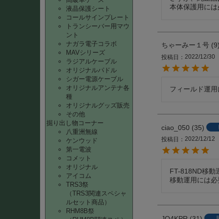
本体保護用には
液晶保護シート
コールサインプレート
トランシーバー用マウ
ント
ナガラ電子コラボ
ちゃーみー１号
9
MAVシリーズ
2022/12/30
投稿日
ラジアルケーブル
オリジナルパドル
シガー電源ケーブル
オリジナルアンテナ各
フィールド運用
種
オリジナルグッズ販売
その他
掘り出し物コーナー
ciao_050
35
八重洲無線
2022/12/12
投稿日
ケンウッド
第一電波
コメット
オリジナル
FT-818ND
アイコム
TRS3祭
（TRS3関連スペシャ
ルセット商品）
RHM8B祭
JO4KPR
31