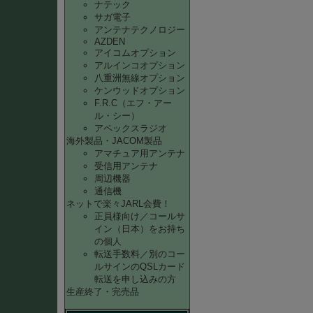
ナテック
サガ電子
アンテナテクノロジー
AZDEN
アイコムオプション
アルインコオプション
八重洲無線オプション
ケンウッドオプション
F.R.C（エフ・アー
ル・シー）
アペックスラジオ
海外製品・JACOM製品
アマチュア用アンテナ
受信用アンテナ
周辺機器
通信機
ネットで楽々JARL会費！
正員様向け／コールサ
イン（日本）をお持ち
の個人
転送手数料／別のコー
ルサインのQSLカード
転送を申し込みの方
生産終了・完売品