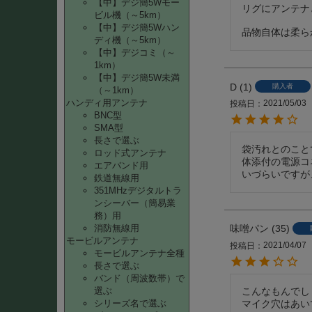
【中】デジ簡5Wモー
リグにアンテナ
ビル機（～5km）
【中】デジ簡5Wハン
品物自体は柔ら
ディ機（～5km）
【中】デジコミ（～
1km）
【中】デジ簡5W未満
D
1
購入者
（～1km）
ハンディ用アンテナ
2021/05/03
投稿日
BNC型
SMA型
長さで選ぶ
袋汚れとのこと
ロッド式アンテナ
体添付の電源コ
エアバンド用
いづらいですが
鉄道無線用
351MHzデジタルトラ
ンシーバー（簡易業
務）用
消防無線用
味噌パン
35
モービルアンテナ
2021/04/07
投稿日
モービルアンテナ全種
長さで選ぶ
バンド（周波数帯）で
こんなもんでし
選ぶ
マイク穴はあい
シリーズ名で選ぶ