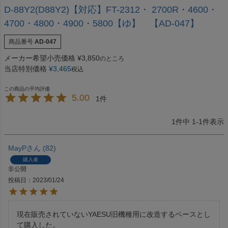
D-88Y2(D88Y2)【対応】FT-2312・ 2700R・4600・
4700・4800・4900・5800【ゆ】 【AD-047】
商品番号
AD-047
メーカー希望小売価格
¥
3,850
のところ
当店特別価格
¥
3,465
税込
5.00
1
1
件中
1
-
1
件表示
MayP
82
購入者
非公開
投稿日
2023/01/24
現在販売されていないYAESU旧機種用に改造するベースとし
て購入した。
