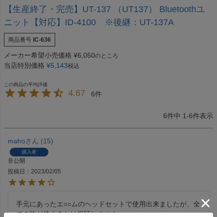
【生産終了・完売】UT-137 （UT137） Bluetoothユ
ニット【対応】ID-4100 ※後継：UT-137A
商品番号
IC-636
メーカー希望小売価格
¥
6,050
のところ
当店特別価格
¥
5,143
税込
4.67
6
6
件中
1
-
6
件表示
maho
15
購入者
非公開
投稿日
2023/02/05
手元にあったエ○○ムのヘッドセットで使用出来ましたが、全
ての物が使えるかは保証しません。