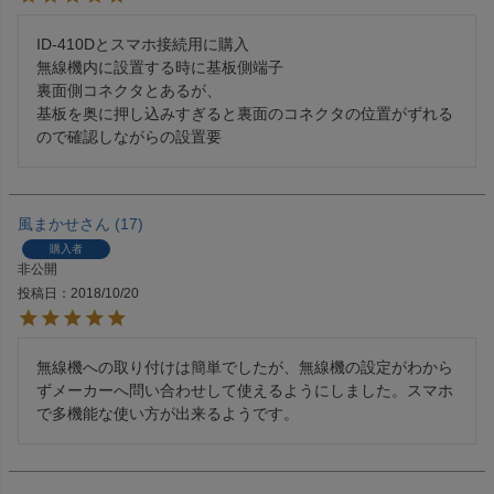
ID-410Dとスマホ接続用に購入

無線機内に設置する時に基板側端子

裏面側コネクタとあるが、

基板を奥に押し込みすぎると裏面のコネクタの位置がずれる
ので確認しながらの設置要
風まかせ
17
購入者
非公開
投稿日
2018/10/20
無線機への取り付けは簡単でしたが、無線機の設定がわから
ずメーカーへ問い合わせして使えるようにしました。スマホ
で多機能な使い方が出来るようです。