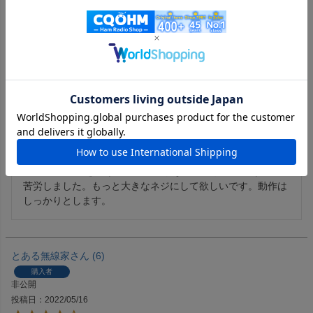
ワン丸
4
購入者
静岡県
60代
男性
投稿日
2022/06/10
新製品でBluetoothユニット内蔵の機種を待っていましたが出
そうもないのでID4100と共に購入しました。挿入時にID-
4100のケースを開ける時にネジがなめてしまい、開けるのに
苦労しました。もっと大きなネジにして欲しいです。動作は
しっかりとします。
とある無線家
6
購入者
非公開
投稿日
2022/05/16