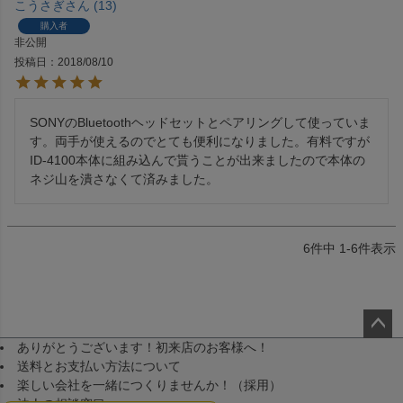
こうさぎ
13
購入者
非公開
投稿日
2018/08/10
SONYのBluetoothヘッドセットとペアリングして使っていま
す。両手が使えるのでとても便利になりました。有料ですが
ID-4100本体に組み込んで貰うことが出来ましたので本体の
ネジ山を潰さなくて済みました。
6
件中
1
-
6
件表示
ありがとうございます！初来店のお客様へ！
ペー
送料とお支払い方法について
ジト
楽しい会社を一緒につくりませんか！（採用）
ップ