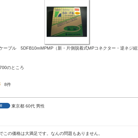
ケーブル 5DFB10mMPMP（新・片側脱着式MPコネクター・逆ネジ
,700
のところ
8
8
東京都
60代
男性
者
でこの価格は大満足です。なんの問題もありません。