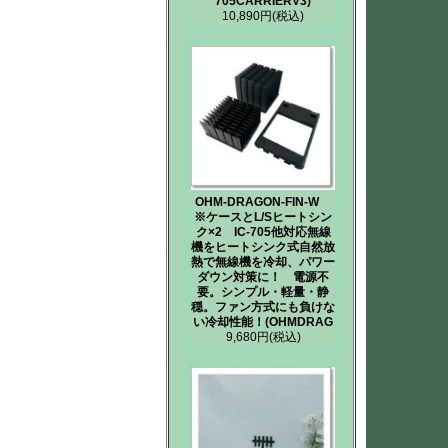
705CARRIERV3)
10,890円
(税込)
OHM-DRAGON-FIN-W
※ケースとL/Sヒートシン
ク×2 IC-705他対応無線
機をヒートシンク式自然放
熱で無線機を冷却、パワー
ダウン対策に！ 電源不
要。シンプル・軽量・静
穏。ファン方式にも負けな
い冷却性能！(OHMDRAG
9,680円
(税込)