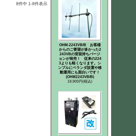
8
件中
1
-
8
件表示
OHM-2243VB/B お客様
からのご要望が多かった2
243VBの背面持ちバージ
ョンが発売！ 従来の224
3よりも軽くなります。シ
ンプルにベランダ設置や移
動運用にも面白いです！
(OHM2243VB/B)
18,900円
(税込)