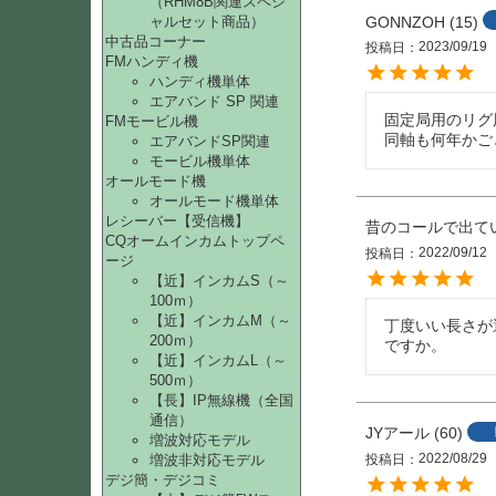
（RHM8B関連スペシ
GONNZOH
15
ャルセット商品）
中古品コーナー
2023/09/19
投稿日
FMハンディ機
ハンディ機単体
エアバンド SP 関連
固定局用のリグ
FMモービル機
同軸も何年かご
エアバンドSP関連
モービル機単体
オールモード機
オールモード機単体
レシーバー【受信機】
昔のコールで出て
CQオームインカムトップペ
2022/09/12
投稿日
ージ
【近】インカムS（～
100ｍ）
【近】インカムM（～
丁度いい長さが
200ｍ）
ですか。
【近】インカムL（～
500ｍ）
【長】IP無線機（全国
通信）
JYアール
60
増波対応モデル
2022/08/29
増波非対応モデル
投稿日
デジ簡・デジコミ