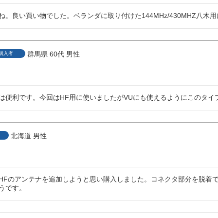
ね。良い買い物でした。ベランダに取り付けた144MHz/430MHZ八木
群馬県
60代
男性
購入者
は便利です。今回はHF用に使いましたがVUにも使えるようにこのタイ
北海道
男性
HFのアンテナを追加しようと思い購入しました。コネクタ部分を脱着
うです。