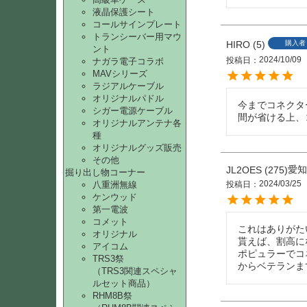
液晶保護シート
コールサインプレート
トランシーバー用マウ
HIRO
5
購入者
ント
2024/10/09
投稿日
ナガラ電子コラボ
MAVシリーズ
ラジアルケーブル
オリジナルパドル
今までコネクタ
シガー電源ケーブル
間が省ける上、
オリジナルアンテナ各
種
オリジナルグッズ販売
その他
愛知
JL2OES
275
掘り出し物コーナー
2024/03/25
八重洲無線
投稿日
ケンウッド
第一電波
コメット
これはありがた
オリジナル
貰えば、割高に
アイコム
ポピュラーでコ
TRS3祭
からベテランま
（TRS3関連スペシャ
ルセット商品）
RHM8B祭