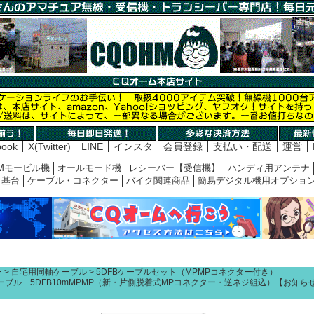
book
X(Twitter)
LINE
インスタ
会員登録
支払い・配送
運営
Mモービル機
オールモード機
レシーバー【受信機】
ハンディ用アンテナ
基台
ケーブル・コネクター
バイク関連商品
簡易デジタル機用オプショ
ー
自宅用同軸ケーブル
5DFBケーブルセット（MPMPコネクター付き）
ーブル 5DFB10mMPMP（新・片側脱着式MPコネクター・逆ネジ組込）【お知