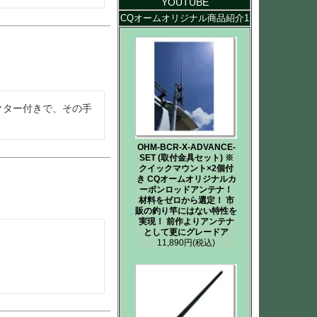
YOUTUBE
CQオームオリジナル商品紹介1
クター付きで、その手
OHM-BCR-X-ADVANCE-
SET (取付金具セット) ※
クイックマウント×2個付
き CQオームオリジナルカ
ーボンロッドアンテナ！
材料をゼロから選定！ 市
販の釣り竿にはない特性を
実現！ 前作よりアンテナ
として更にグレードア
11,890円
(税込)