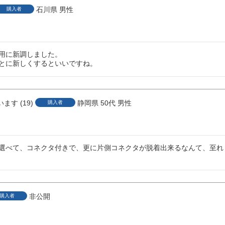
石川県
男性
購入者
用に新調しました。

とに新しくするといいですね。
います
19
静岡県
50代
男性
購入者
選べて、コネクタ付きで、更に片側コネクタが脱着出来るなんて、至れ
非公開
購入者