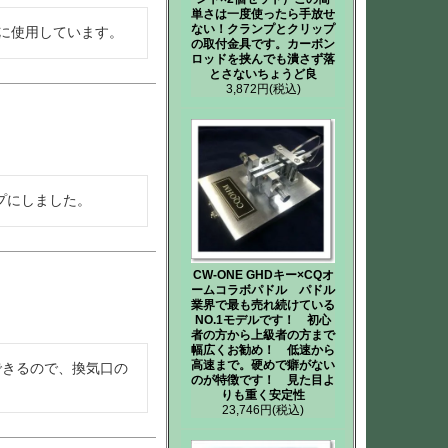
単さは一度使ったら手放せ
ない！クランプとクリップ
用に使用しています。
の取付金具です。カーボン
ロッドを挟んでも潰さず落
とさないちょうど良
3,872円
(税込)
プにしました。
CW-ONE GHDキー×CQオ
ームコラボパドル パドル
業界で最も売れ続けている
NO.1モデルです！ 初心
者の方から上級者の方まで
幅広くお勧め！ 低速から
高速まで。硬めで癖がない
できるので、換気口の
のが特徴です！ 見た目よ
りも重く安定性
23,746円
(税込)