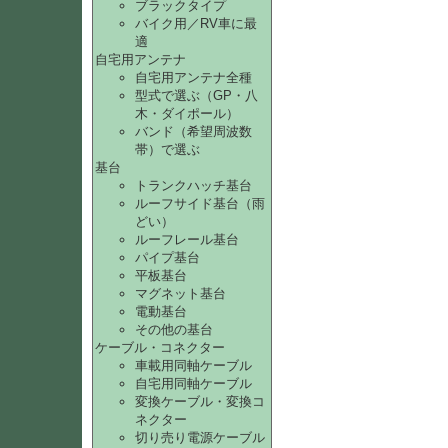
ブラックタイプ
バイク用／RV車に最
適
自宅用アンテナ
自宅用アンテナ全種
型式で選ぶ（GP・八
木・ダイポール）
バンド（希望周波数
帯）で選ぶ
基台
トランクハッチ基台
ルーフサイド基台（雨
どい）
ルーフレール基台
パイプ基台
平板基台
マグネット基台
電動基台
その他の基台
ケーブル・コネクター
車載用同軸ケーブル
自宅用同軸ケーブル
変換ケーブル・変換コ
ネクター
切り売り電源ケーブル