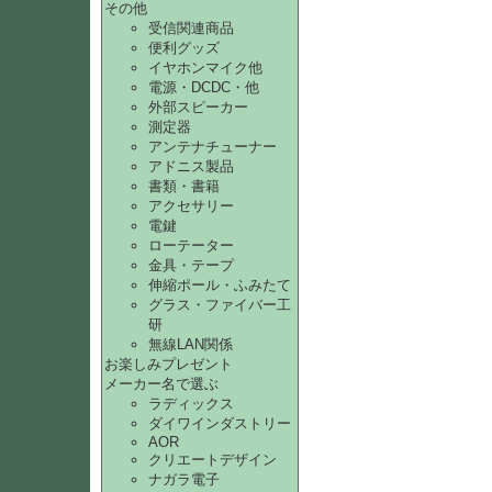
その他
受信関連商品
便利グッズ
イヤホンマイク他
電源・DCDC・他
外部スピーカー
測定器
アンテナチューナー
アドニス製品
書類・書籍
アクセサリー
電鍵
ローテーター
金具・テープ
伸縮ポール・ふみたて
グラス・ファイバー工
研
無線LAN関係
お楽しみプレゼント
メーカー名で選ぶ
ラディックス
ダイワインダストリー
AOR
クリエートデザイン
ナガラ電子