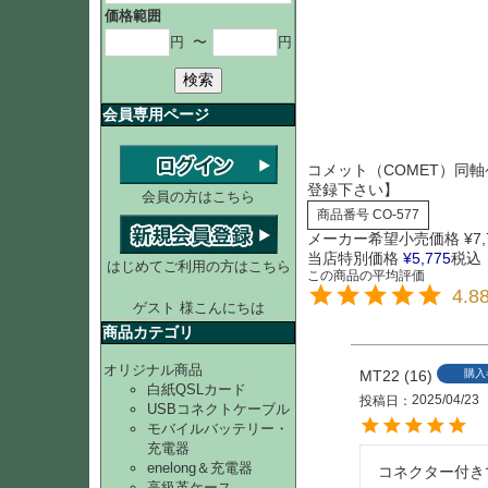
価格範囲
円
〜
円
検索
会員専用ページ
コメット（COMET）同軸
登録下さい】
会員の方はこちら
商品番号
CO-577
メーカー希望小売価格
¥
7
当店特別価格
¥
5,775
税込
はじめてご利用の方はこちら
4.8
ゲスト 様こんにちは
商品カテゴリ
オリジナル商品
MT22
16
購入
白紙QSLカード
2025/04/23
投稿日
USBコネクトケーブル
モバイルバッテリー・
充電器
enelong＆充電器
コネクター付き
高級革ケース