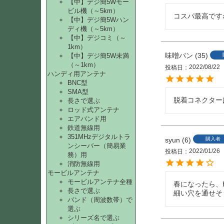
【中】デジ簡5Wモー
ビル機（～5km）
コスパ最高です
【中】デジ簡5Wハン
ディ機（～5km）
【中】デジコミ（～
1km）
味噌パン
35
【中】デジ簡5W未満
（～1km）
2022/08/22
投稿日
ハンディ用アンテナ
BNC型
SMA型
脱着コネクター
長さで選ぶ
ロッド式アンテナ
エアバンド用
鉄道無線用
351MHzデジタルトラ
syun
6
購入者
ンシーバー（簡易業
2022/01/26
投稿日
務）用
消防無線用
モービルアンテナ
モービルアンテナ全種
春になったら、
長さで選ぶ
細い穴を通せそ
バンド（周波数帯）で
選ぶ
シリーズ名で選ぶ