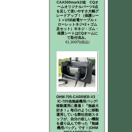
CAA500mark2/改 CQオ
ームオリジナルパーツ4点
を足して使いやすさ大幅グ
レードアップ！（保護シー
ト＋USB給電ケーブル＋
ローレットネジ×2＋ゴム
足セット）※ネジ・ゴム・
保護シートはCQオームに
て取付済み。
61,300円
(税込)
OHM-705-CARRIER-V3
IC-705他無線機用バッグ/
移動運用に最適！『無線大
好き！』毎日のように移動
運用している弊社技術スタ
ッフが、自分の欲しい機能
を盛り込んで作った『無線
機用バッグ』です！(OHM