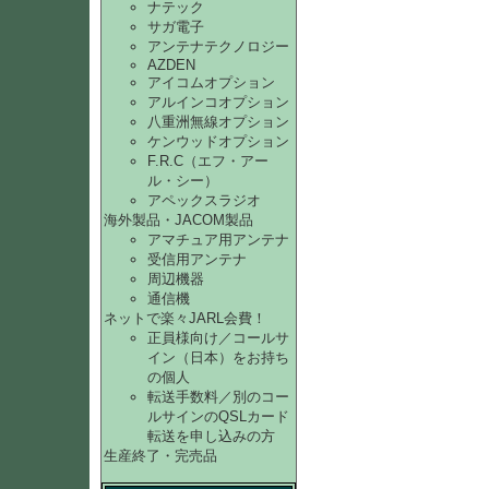
ナテック
サガ電子
アンテナテクノロジー
AZDEN
アイコムオプション
アルインコオプション
八重洲無線オプション
ケンウッドオプション
F.R.C（エフ・アー
ル・シー）
アペックスラジオ
海外製品・JACOM製品
アマチュア用アンテナ
受信用アンテナ
周辺機器
通信機
ネットで楽々JARL会費！
正員様向け／コールサ
イン（日本）をお持ち
の個人
転送手数料／別のコー
ルサインのQSLカード
転送を申し込みの方
生産終了・完売品