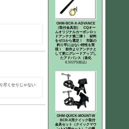
OHM-BCR-X-ADVANCE
（取付金具別） CQオー
ムオリジナルカーボンロッ
ドアンテナ第二弾！ 材料
をゼロから選定！ 市販の
釣り竿にはない特性を実
現！ 前作よりアンテナと
して更にグレードアップし
たアドバンス（進化
8,502円
(税込)
り尽くせりじゃない
OHM-QUICK-MOUNT-W
BCR-X用クイック取付
金具セット（クイックマウ
ント×2個セット）この簡