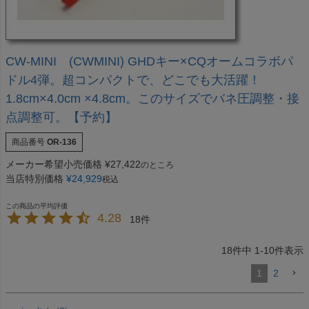
CW-MINI (CWMINI) GHDキー×CQオームコラボパ
ドル4弾。超コンパクトで、どこでも大活躍！
1.8cm×4.0cm ×4.8cm。このサイズでバネ圧調整・接
点調整可。【予約】
商品番号
OR-136
メーカー希望小売価格
¥
27,422
のところ
当店特別価格
¥
24,929
税込
4.28
18
18
件中
1
-
10
件表示
1
2