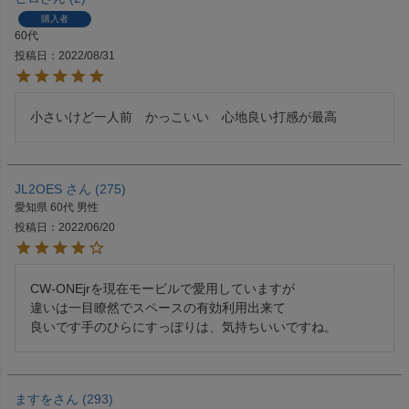
購入者
60代
投稿日
2022/08/31
小さいけど一人前　かっこいい　心地良い打感が最高　
JL2OES
275
愛知県
60代
男性
投稿日
2022/06/20
CW-ONEjrを現在モービルで愛用していますが

違いは一目瞭然でスペースの有効利用出来て

良いです手のひらにすっぽりは、気持ちいいですね。
ますを
293