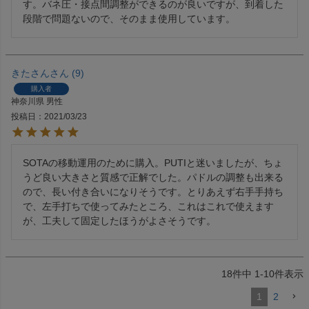
す。バネ圧・接点間調整ができるのが良いですが、到着した
段階で問題ないので、そのまま使用しています。
きたさん
9
購入者
神奈川県
男性
投稿日
2021/03/23
SOTAの移動運用のために購入。PUTIと迷いましたが、ちょ
うど良い大きさと質感で正解でした。パドルの調整も出来る
ので、長い付き合いになりそうです。とりあえず右手手持ち
で、左手打ちで使ってみたところ、これはこれで使えます
が、工夫して固定したほうがよさそうです。
18
件中
1
-
10
件表示
1
2