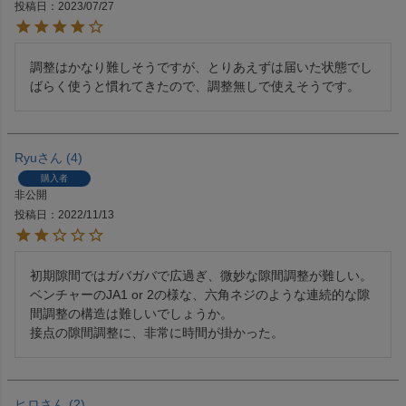
投稿日
2023/07/27
調整はかなり難しそうですが、とりあえずは届いた状態でし
ばらく使うと慣れてきたので、調整無しで使えそうです。
Ryu
4
購入者
非公開
投稿日
2022/11/13
初期隙間ではガバガバで広過ぎ、微妙な隙間調整が難しい。

ベンチャーのJA1 or 2の様な、六角ネジのような連続的な隙
間調整の構造は難しいでしょうか。

接点の隙間調整に、非常に時間が掛かった。
ヒロ
2