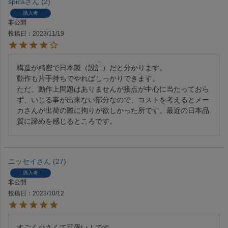
spica
2
購入者
非公開
投稿日
2023/11/19
構造が精密で日本製（設計）だと分かります。

動作も片手持ちでやればしっかりできます。

ただ、動作上問題はありませんが接点が中心に当たっておら
ず、いじる事が出来ない部分なので、コストを考えるとメー
カさんが出荷の際に拘りが欲しかった所です。最近の日本品
質に諦めを感じるところです。
ニッセイ
27
購入者
非公開
投稿日
2023/10/12
すごく小さくて可愛い！です。
