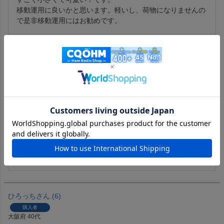
移動運用に良いかと思います。軽いし、荷物になりませんの
で是非移動運用にはお勧めです。
UVO
1
購入者
非公開
投稿日
2023/09/04
スライドケースと共に購入しました。

机上で使うには…ですが、パドルを置いて運用しづらい屋外
等でライドケースを握って運用するスタイルであれば使い易
いと感じました。
ひろっち
6
購入者
大阪府
40代