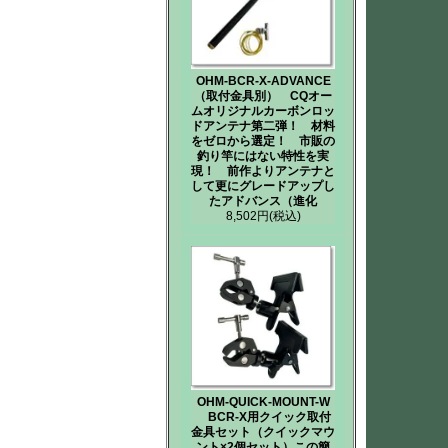
OHM-BCR-X-ADVANCE
（取付金具別） CQオー
ムオリジナルカーボンロッ
ドアンテナ第二弾！ 材料
をゼロから選定！ 市販の
釣り竿にはない特性を実
現！ 前作よりアンテナと
して更にグレードアップし
たアドバンス（進化
8,502円
(税込)
OHM-QUICK-MOUNT-W
BCR-X用クイック取付
金具セット（クイックマウ
ント×2個セット）この簡