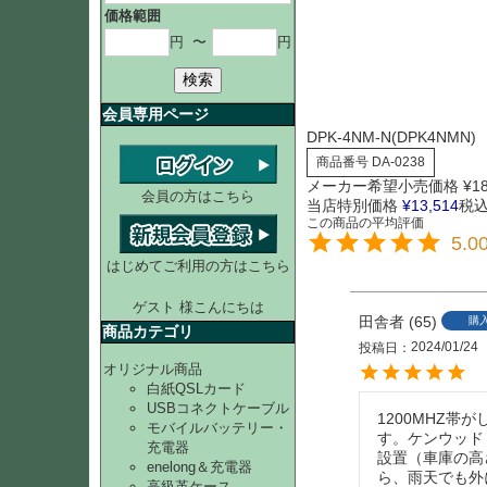
価格範囲
円
〜
円
検索
会員専用ページ
DPK-4NM-N(DPK4NM
商品番号
DA-0238
メーカー希望小売価格
¥
1
会員の方はこちら
当店特別価格
¥
13,514
税
5.0
はじめてご利用の方はこちら
ゲスト 様こんにちは
田舎者
65
購
商品カテゴリ
2024/01/24
投稿日
オリジナル商品
白紙QSLカード
USBコネクトケーブル
1200MHZ帯
モバイルバッテリー・
す。ケンウッド
充電器
設置（車庫の高
enelong＆充電器
ら、雨天でも外
高級革ケース