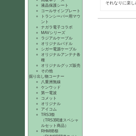
それなりに楽し
液晶保護シート
コールサインプレート
トランシーバー用マウ
ント
ナガラ電子コラボ
MAVシリーズ
ラジアルケーブル
オリジナルパドル
シガー電源ケーブル
オリジナルアンテナ各
種
オリジナルグッズ販売
その他
掘り出し物コーナー
八重洲無線
ケンウッド
第一電波
コメット
オリジナル
アイコム
TRS3祭
（TRS3関連スペシャ
ルセット商品）
RHM8B祭