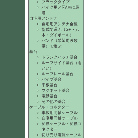
ブラックタイプ
バイク用／RV車に最
適
自宅用アンテナ
自宅用アンテナ全種
型式で選ぶ（GP・八
木・ダイポール）
バンド（希望周波数
帯）で選ぶ
基台
トランクハッチ基台
ルーフサイド基台（雨
どい）
ルーフレール基台
パイプ基台
平板基台
マグネット基台
電動基台
その他の基台
ケーブル・コネクター
車載用同軸ケーブル
自宅用同軸ケーブル
変換ケーブル・変換コ
ネクター
切り売り電源ケーブル