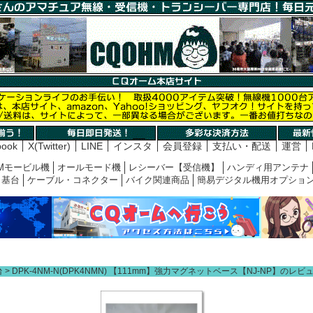
book
X(Twitter)
LINE
インスタ
会員登録
支払い・配送
運営
Mモービル機
オールモード機
レシーバー【受信機】
ハンディ用アンテナ
基台
ケーブル・コネクター
バイク関連商品
簡易デジタル機用オプショ
台
DPK-4NM-N(DPK4NMN) 【111mm】強力マグネットベース【NJ-NP】のレビ