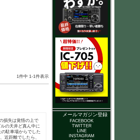
1
件中
1
-
1
件表示
メールマガジン登録
りの損失は覚悟の上で
FACEBOOK
TWITTER
ービルの天井ど真ん中に
LINE
上の駐車場からでした
INSTAGRAM
も、近距離でしたら、