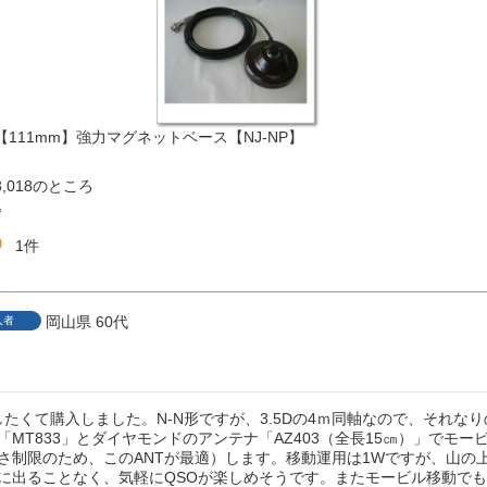
N) 【111mm】強力マグネットベース【NJ-NP】
8,018
のところ
込
0
1
岡山県
60代
入者
がしたくて購入しました。N-N形ですが、3.5Dの4ｍ同軸なので、それな
「MT833」とダイヤモンドのアンテナ「AZ403（全長15㎝）」でモ
さ制限のため、このANTが最適）します。移動運用は1Wですが、山の
に出ることなく、気軽にQSOが楽しめそうです。またモービル移動で