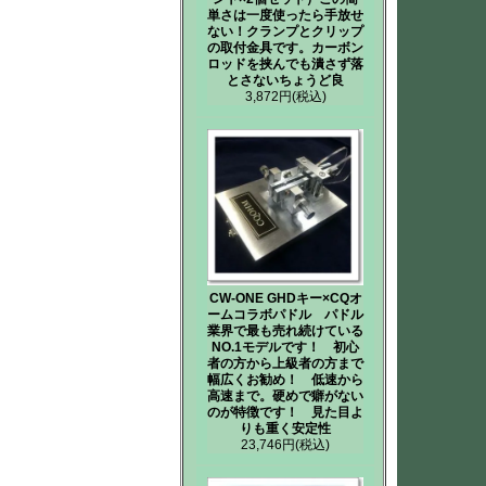
単さは一度使ったら手放せ
ない！クランプとクリップ
の取付金具です。カーボン
ロッドを挟んでも潰さず落
とさないちょうど良
3,872円
(税込)
CW-ONE GHDキー×CQオ
ームコラボパドル パドル
業界で最も売れ続けている
NO.1モデルです！ 初心
者の方から上級者の方まで
幅広くお勧め！ 低速から
高速まで。硬めで癖がない
のが特徴です！ 見た目よ
りも重く安定性
23,746円
(税込)