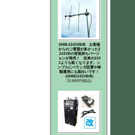
OHM-2243VB/B お客様
からのご要望が多かった2
243VBの背面持ちバージ
ョンが発売！ 従来の224
3よりも軽くなります。シ
ンプルにベランダ設置や移
動運用にも面白いです！
(OHM2243VB/B)
33,880円
(税込)