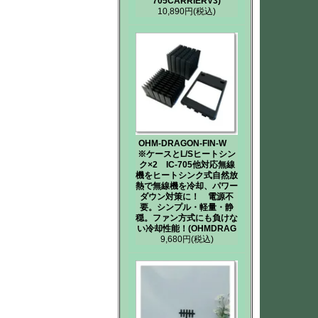
705CARRIERV3)
10,890円
(税込)
OHM-DRAGON-FIN-W
※ケースとL/Sヒートシン
ク×2 IC-705他対応無線
機をヒートシンク式自然放
熱で無線機を冷却、パワー
ダウン対策に！ 電源不
要。シンプル・軽量・静
穏。ファン方式にも負けな
い冷却性能！(OHMDRAG
9,680円
(税込)