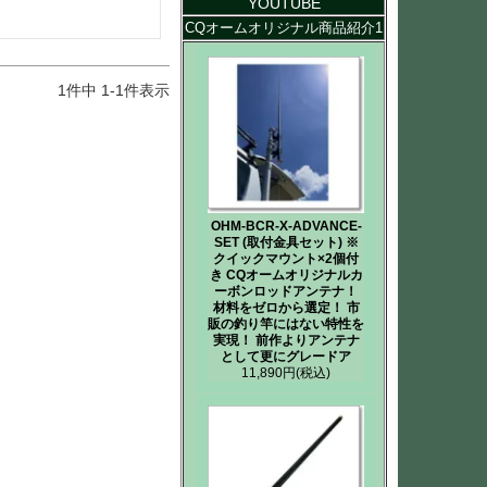
YOUTUBE
CQオームオリジナル商品紹介1
1
件中
1
-
1
件表示
OHM-BCR-X-ADVANCE-
SET (取付金具セット) ※
クイックマウント×2個付
き CQオームオリジナルカ
ーボンロッドアンテナ！
材料をゼロから選定！ 市
販の釣り竿にはない特性を
実現！ 前作よりアンテナ
として更にグレードア
11,890円
(税込)