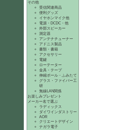
その他
受信関連商品
便利グッズ
イヤホンマイク他
電源・DCDC・他
外部スピーカー
測定器
アンテナチューナー
アドニス製品
書類・書籍
アクセサリー
電鍵
ローテーター
金具・テープ
伸縮ポール・ふみたて
グラス・ファイバー工
研
無線LAN関係
お楽しみプレゼント
メーカー名で選ぶ
ラディックス
ダイワインダストリー
AOR
クリエートデザイン
ナガラ電子