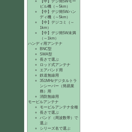
【中】デジ簡5Wモー
ビル機（～5km）
【中】デジ簡5Wハン
ディ機（～5km）
【中】デジコミ（～
1km）
【中】デジ簡5W未満
（～1km）
ハンディ用アンテナ
BNC型
SMA型
長さで選ぶ
ロッド式アンテナ
エアバンド用
鉄道無線用
351MHzデジタルトラ
ンシーバー（簡易業
務）用
消防無線用
モービルアンテナ
モービルアンテナ全種
長さで選ぶ
バンド（周波数帯）で
選ぶ
シリーズ名で選ぶ