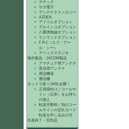
ナテック
サガ電子
アンテナテクノロジー
AZDEN
アイコムオプション
アルインコオプション
八重洲無線オプション
ケンウッドオプション
F.R.C（エフ・アー
ル・シー）
アペックスラジオ
海外製品・JACOM製品
アマチュア用アンテナ
受信用アンテナ
周辺機器
通信機
ネットで楽々JARL会費！
正員様向け／コールサ
イン（日本）をお持ち
の個人
転送手数料／別のコー
ルサインのQSLカード
転送を申し込みの方
生産終了・完売品