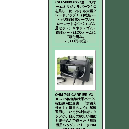
CAA500mark2/改 CQオ
ームオリジナルパーツ4点
を足して使いやすさ大幅グ
レードアップ！（保護シー
ト＋USB給電ケーブル＋
ローレットネジ×2＋ゴム
足セット）※ネジ・ゴム・
保護シートはCQオームに
て取付済み。
61,300円
(税込)
OHM-705-CARRIER-V3
IC-705他無線機用バッグ/
移動運用に最適！『無線大
好き！』毎日のように移動
運用している弊社技術スタ
ッフが、自分の欲しい機能
を盛り込んで作った『無線
機用バッグ』です！(OHM