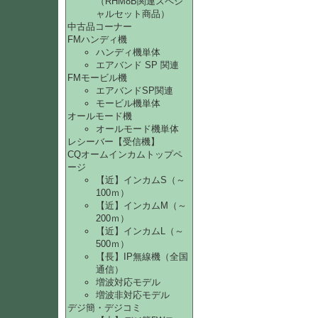
（RHM8B関連スペシ
ャルセット商品）
中古品コーナー
FMハンディ機
ハンディ機単体
エアバンド SP 関連
FMモービル機
エアバンドSP関連
モービル機単体
オールモード機
オールモード機単体
レシーバー【受信機】
CQオームインカムトップペ
ージ
【近】インカムS（～
100ｍ）
【近】インカムM（～
200ｍ）
【近】インカムL（～
500ｍ）
【長】IP無線機（全国
通信）
増波対応モデル
増波非対応モデル
デジ簡・デジコミ