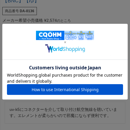
【BNC】【ゆ】
商品番号
DA-0136
メーカー希望小売価格
¥
2,574
のところ
当店特別価格
¥
1,931
税込
4.75
4
4
件中
1
-
4
件表示
サニー
1
購入者
非公開
投稿日
2024/12/17
uv-k5にコネクターを介して取り付け航空無線を聴いていま
す。エレメントが柔らかいので邪魔にならず便利です。