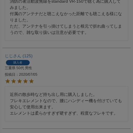
消防の署活動波無線をstandard VR-150で聴く為に購入して
みました。

付属のアンテナだと聴こえなかった距離でも聴こえる様にな
りました。

ただ、アンテナを引っ掛けてしまうと根元で折れ曲ってしま
うので、雑な取り扱いは注意が必要です。
じじ
125
購入者
三重県
50代
男性
投稿日
2020/07/05
近所の散歩時など持ち出し用に購入しました。

フレキエレメントなので、腰にハンディー機を付けていても
安心して使用出来ます。

エレメントは柔らかすぎず硬すぎず、程度なフレキです。