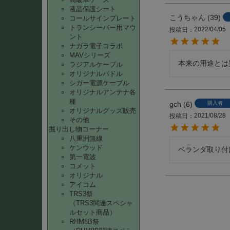
液晶保護シート
こうちゃん
39
コールサインプレート
トランシーバー用マウ
2022/04/05
投稿日
ント
ナガラ電子コラボ
MAVシリーズ
本来の用途とは
ラジアルケーブル
オリジナルパドル
シガー電源ケーブル
オリジナルアンテナ各
種
gch
6
購入者
オリジナルグッズ販売
2021/08/28
投稿日
その他
掘り出し物コーナー
八重洲無線
ケンウッド
ベランダ取り付
第一電波
コメット
オリジナル
アイコム
TRS3祭
（TRS3関連スペシャ
ルセット商品）
RHM8B祭