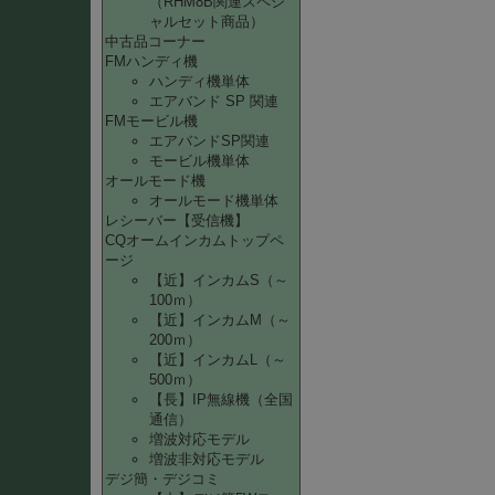
（RHM8B関連スペシ
ャルセット商品）
中古品コーナー
FMハンディ機
ハンディ機単体
エアバンド SP 関連
FMモービル機
エアバンドSP関連
モービル機単体
オールモード機
オールモード機単体
レシーバー【受信機】
CQオームインカムトップペ
ージ
【近】インカムS（～
100ｍ）
【近】インカムM（～
200ｍ）
【近】インカムL（～
500ｍ）
【長】IP無線機（全国
通信）
増波対応モデル
増波非対応モデル
デジ簡・デジコミ