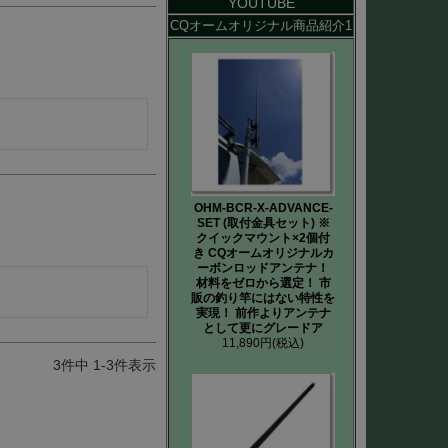
YOUTUBE
CQオームオリジナル商品紹介1
OHM-BCR-X-ADVANCE-
SET (取付金具セット) ※
クイックマウント×2個付
き CQオームオリジナルカ
ーボンロッドアンテナ！
材料をゼロから選定！ 市
販の釣り竿にはない特性を
実現！ 前作よりアンテナ
として更にグレードア
11,890円
(税込)
3
件中
1
-
3
件表示