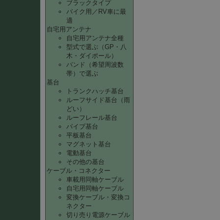
ブラックタイプ
バイク用／RV車に最
適
自宅用アンテナ
自宅用アンテナ全種
型式で選ぶ（GP・八
木・ダイポール）
バンド（希望周波数
帯）で選ぶ
基台
トランクハッチ基台
ルーフサイド基台（雨
どい）
ルーフレール基台
パイプ基台
平板基台
マグネット基台
電動基台
その他の基台
ケーブル・コネクター
車載用同軸ケーブル
自宅用同軸ケーブル
変換ケーブル・変換コ
ネクター
切り売り電源ケーブル