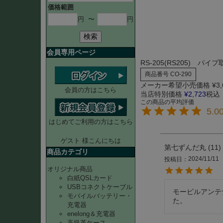
価格範囲
円
〜
円
検索
会員専用ページ
RS-205(RS205) パイ
商品番号
CO-290
メーカー希望小売価格
¥
3
会員の方はこちら
当店特別価格
¥
2,723
税込
5.0
はじめてご利用の方はこちら
ゲスト 様こんにちは
第七ずんだ丸
11
商品カテゴリ
2024/11/11
投稿日
オリジナル商品
白紙QSLカード
USBコネクトケーブル
モービルアンテ
モバイルバッテリー・
た。
充電器
enelong＆充電器
高級革ケース