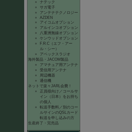
ナテック
サガ電子
アンテナテクノロジー
AZDEN
アイコムオプション
アルインコオプション
八重洲無線オプション
ケンウッドオプション
F.R.C（エフ・アー
ル・シー）
アペックスラジオ
海外製品・JACOM製品
アマチュア用アンテナ
受信用アンテナ
周辺機器
通信機
ネットで楽々JARL会費！
正員様向け／コールサ
イン（日本）をお持ち
の個人
転送手数料／別のコー
ルサインのQSLカード
転送を申し込みの方
生産終了・完売品