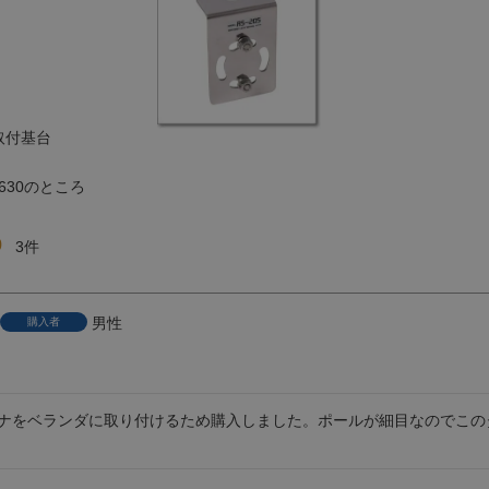
プ取付基台
,630
のところ
0
3
男性
購入者
ナをベランダに取り付けるため購入しました。ポールが細目なのでこの