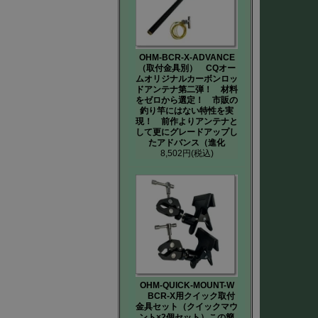
OHM-BCR-X-ADVANCE
（取付金具別） CQオー
ムオリジナルカーボンロッ
ドアンテナ第二弾！ 材料
をゼロから選定！ 市販の
釣り竿にはない特性を実
現！ 前作よりアンテナと
して更にグレードアップし
たアドバンス（進化
8,502円
(税込)
OHM-QUICK-MOUNT-W
BCR-X用クイック取付
金具セット（クイックマウ
ント×2個セット）この簡