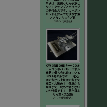
単さは一度使ったら手放せ
ない！クランプとクリップ
の取付金具です。カーボン
ロッドを挟んでも潰さず落
とさないちょうど良
3,872円
(税込)
CW-ONE GHDキー×CQオ
ームコラボパドル パドル
業界で最も売れ続けている
NO.1モデルです！ 初心
者の方から上級者の方まで
幅広くお勧め！ 低速から
高速まで。硬めで癖がない
のが特徴です！ 見た目よ
りも重く安定性
23,746円
(税込)