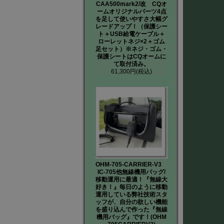
CAA500mark2/改 CQオ
ームオリジナルパーツ4点
を足して使いやすさ大幅グ
レードアップ！（保護シー
ト＋USB給電ケーブル＋
ローレットネジ×2＋ゴム
足セット）※ネジ・ゴム・
保護シートはCQオームに
て取付済み。
61,300円
(税込)
OHM-705-CARRIER-V3
IC-705他無線機用バッグ/
移動運用に最適！『無線大
好き！』毎日のように移動
運用している弊社技術スタ
ッフが、自分の欲しい機能
を盛り込んで作った『無線
機用バッグ』です！(OHM