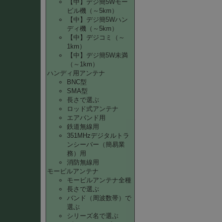
【中】デジ簡5Wモー
ビル機（～5km）
【中】デジ簡5Wハン
ディ機（～5km）
【中】デジコミ（～
1km）
【中】デジ簡5W未満
（～1km）
ハンディ用アンテナ
BNC型
SMA型
長さで選ぶ
ロッド式アンテナ
エアバンド用
鉄道無線用
351MHzデジタルトラ
ンシーバー（簡易業
務）用
消防無線用
モービルアンテナ
モービルアンテナ全種
長さで選ぶ
バンド（周波数帯）で
選ぶ
シリーズ名で選ぶ