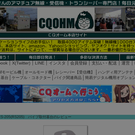
book
X(Twitter)
LINE
インスタ
会員登録
支払い・配送
運営
Mモービル機
オールモード機
レシーバー【受信機】
ハンディ用アンテナ
基台
ケーブル・コネクター
バイク関連商品
簡易デジタル機用オプショ
RS-205(RS205) パイプ取付基台のレビュー