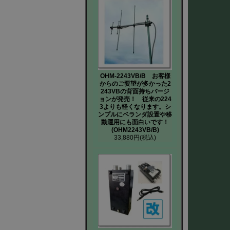
OHM-2243VB/B お客様
からのご要望が多かった2
243VBの背面持ちバージ
ョンが発売！ 従来の224
3よりも軽くなります。シ
ンプルにベランダ設置や移
動運用にも面白いです！
(OHM2243VB/B)
33,880円
(税込)