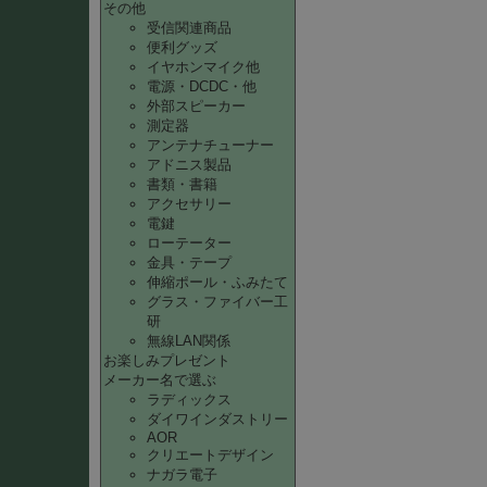
その他
受信関連商品
便利グッズ
イヤホンマイク他
電源・DCDC・他
外部スピーカー
測定器
アンテナチューナー
アドニス製品
書類・書籍
アクセサリー
電鍵
ローテーター
金具・テープ
伸縮ポール・ふみたて
グラス・ファイバー工
研
無線LAN関係
お楽しみプレゼント
メーカー名で選ぶ
ラディックス
ダイワインダストリー
AOR
クリエートデザイン
ナガラ電子