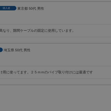
東京都
50代
男性
購入者
異なり、隙間ケーブルの固定に使用しています。
埼玉県
50代
男性
け用に使ってます。２５ｍｍのパイプ取り付けには最適です