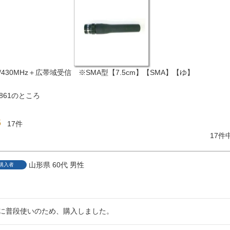
 144/430MHz＋広帯域受信 ※SMA型【7.5cm】【SMA】【ゆ】
,861
のところ
5
17
17
件
山形県
60代
男性
購入者
に普段使いのため、購入しました。