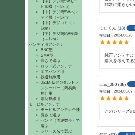
【中】デジ簡5Wモー
非常に柔らかい
ビル機（～5km）
【中】デジ簡5Wハン
ディ機（～5km）
【中】デジコミ（～
ミロくん
18
1km）
【中】デジ簡5W未満
2024/08/20
投稿日
（～1km）
ハンディ用アンテナ
BNC型
純正アンテナよ
SMA型
購入を考えてる
長さで選ぶ
ロッド式アンテナ
エアバンド用
鉄道無線用
351MHzデジタルトラ
ciao_050
35
ンシーバー（簡易業
2024/05/09
投稿日
務）用
消防無線用
モービルアンテナ
モービルアンテナ全種
長さで選ぶ
バンド（周波数帯）で
選ぶ
シリーズ名で選ぶ
信長
63
購入者