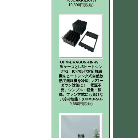
705CARRIERV3)
10,890円
(税込)
OHM-DRAGON-FIN-W
※ケースとL/Sヒートシン
ク×2 IC-705他対応無線
機をヒートシンク式自然放
熱で無線機を冷却、パワー
ダウン対策に！ 電源不
要。シンプル・軽量・静
穏。ファン方式にも負けな
い冷却性能！(OHMDRAG
9,680円
(税込)