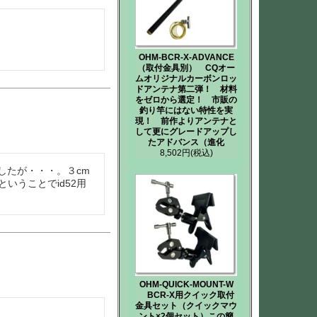
OHM-BCR-X-ADVANCE
（取付金具別） CQオー
ムオリジナルカーボンロッ
ドアンテナ第二弾！ 材料
をゼロから選定！ 市販の
釣り竿にはない特性を実
現！ 前作よりアンテナと
して更にグレードアップし
たアドバンス（進化
8,502円
(税込)
ましたが・・・。３cm
いうことでid52用
OHM-QUICK-MOUNT-W
BCR-X用クイック取付
金具セット（クイックマウ
ント×2個セット）この簡