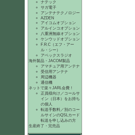
ナテック
サガ電子
アンテナテクノロジー
AZDEN
アイコムオプション
アルインコオプション
八重洲無線オプション
ケンウッドオプション
F.R.C（エフ・アー
ル・シー）
アペックスラジオ
海外製品・JACOM製品
アマチュア用アンテナ
受信用アンテナ
周辺機器
通信機
ネットで楽々JARL会費！
正員様向け／コールサ
イン（日本）をお持ち
の個人
転送手数料／別のコー
ルサインのQSLカード
転送を申し込みの方
生産終了・完売品