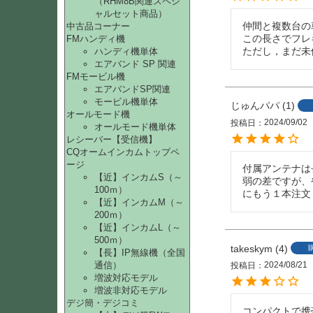
（RHM8B関連スペシ
ャルセット商品）
仲間と複数台の
中古品コーナー
この長さでフレ
FMハンディ機
ただし，まだ未
ハンディ機単体
エアバンド SP 関連
FMモービル機
エアバンドSP関連
モービル機単体
じゅんパパ
1
オールモード機
2024/09/02
投稿日
オールモード機単体
レシーバー【受信機】
CQオームインカムトップペ
ージ
付属アンテナは長
【近】インカムS（～
弱の差ですが、
100ｍ）
にもう１本注文
【近】インカムM（～
200ｍ）
【近】インカムL（～
500ｍ）
takeskym
4
【長】IP無線機（全国
2024/08/21
通信）
投稿日
増波対応モデル
増波非対応モデル
デジ簡・デジコミ
コンパクトで携