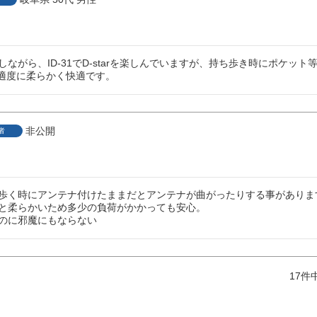
ながら、ID-31でD-starを楽しんでいますが、持ち歩き時にポケット等に
が適度に柔らかく快適です。
非公開
者
歩く時にアンテナ付けたままだとアンテナが曲がったりする事があります
と柔らかいため多少の負荷がかかっても安心。

のに邪魔にもならない
17
件