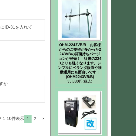
ID-31を入れて
OHM-2243VB/B お客様
からのご要望が多かった2
243VBの背面持ちバージ
ョンが発売！ 従来の224
3よりも軽くなります。シ
ンプルにベランダ設置や移
動運用にも面白いです！
(OHM2243VB/B)
33,880円
(税込)
が

中
1
-
10
件表示
1
2