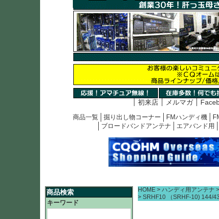
初来店
メルマガ
Face
商品一覧
掘り出し物コーナー
FMハンディ機
F
ブロードバンドアンテナ
エアバンド用
HOME
ハンディ用アンテナ
商品検索
SRHF10 （SRHF-10) 
キーワード