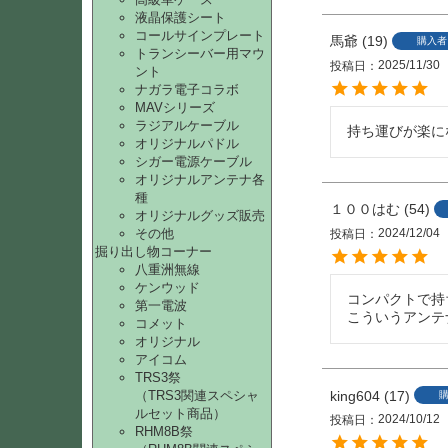
液晶保護シート
コールサインプレート
馬爺
19
購入者
トランシーバー用マウ
2025/11/30
投稿日
ント
ナガラ電子コラボ
MAVシリーズ
ラジアルケーブル
持ち運びが楽に
オリジナルパドル
シガー電源ケーブル
オリジナルアンテナ各
種
１００はむ
54
オリジナルグッズ販売
2024/12/04
その他
投稿日
掘り出し物コーナー
八重洲無線
ケンウッド
コンパクトで持
第一電波
こういうアンテ
コメット
オリジナル
アイコム
TRS3祭
（TRS3関連スペシャ
king604
17
ルセット商品）
2024/10/12
投稿日
RHM8B祭