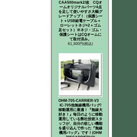
CAA500mark2/改 CQオ
ームオリジナルパーツ4点
を足して使いやすさ大幅グ
レードアップ！（保護シー
ト＋USB給電ケーブル＋
ローレットネジ×2＋ゴム
足セット）※ネジ・ゴム・
保護シートはCQオームに
て取付済み。
61,300円
(税込)
OHM-705-CARRIER-V3
IC-705他無線機用バッグ/
移動運用に最適！『無線大
好き！』毎日のように移動
運用している弊社技術スタ
ッフが、自分の欲しい機能
を盛り込んで作った『無線
機用バッグ』です！(OHM