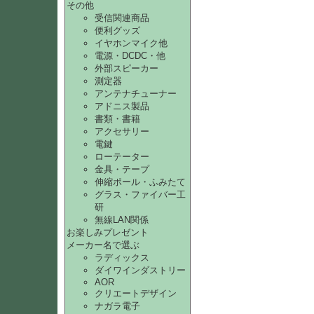
その他
受信関連商品
便利グッズ
イヤホンマイク他
電源・DCDC・他
外部スピーカー
測定器
アンテナチューナー
アドニス製品
書類・書籍
アクセサリー
電鍵
ローテーター
金具・テープ
伸縮ポール・ふみたて
グラス・ファイバー工
研
無線LAN関係
お楽しみプレゼント
メーカー名で選ぶ
ラディックス
ダイワインダストリー
AOR
クリエートデザイン
ナガラ電子