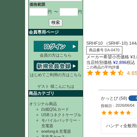
価格範囲
円
〜
円
検索
会員専用ページ
SRHF10 （SRHF-10)
商品番号
DA-0470
会員の方はこちら
メーカー希望小売価格
¥
3
当店特別価格
¥
2,896
税込
4.6
はじめてご利用の方はこちら
ゲスト 様こんにちは
商品カテゴリ
かっとび
58
オリジナル商品
2026/06/04
投稿日
白紙QSLカード
USBコネクトケーブル
モバイルバッテリー・
ハンディ全般用
充電器
enelong＆充電器
高級革ケース