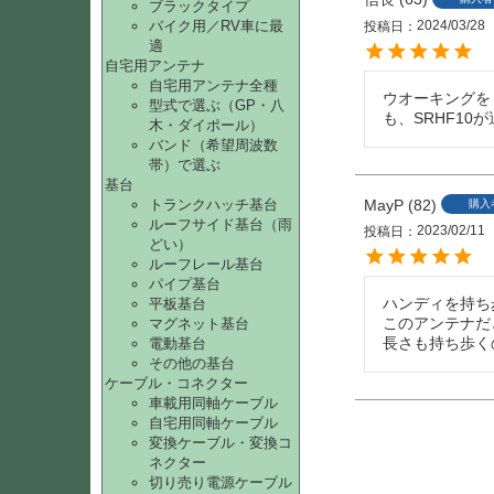
ブラックタイプ
2024/03/28
バイク用／RV車に最
投稿日
適
自宅用アンテナ
自宅用アンテナ全種
ウオーキングをし
型式で選ぶ（GP・八
も、SRHF10
木・ダイポール）
バンド（希望周波数
帯）で選ぶ
基台
トランクハッチ基台
MayP
82
購入
ルーフサイド基台（雨
2023/02/11
投稿日
どい）
ルーフレール基台
パイプ基台
ハンディを持ち
平板基台
このアンテナだ
マグネット基台
長さも持ち歩く
電動基台
その他の基台
ケーブル・コネクター
車載用同軸ケーブル
自宅用同軸ケーブル
変換ケーブル・変換コ
ネクター
切り売り電源ケーブル