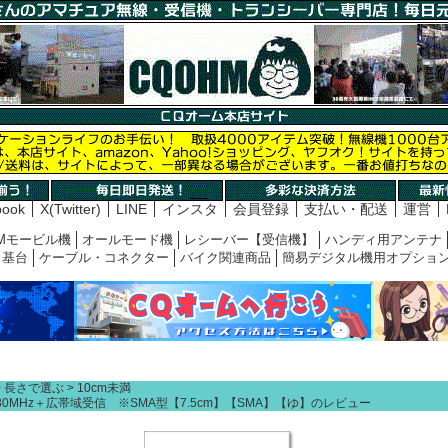
book
X(Twitter)
LINE
インスタ
会員登録
支払い・配送
運営
Mモービル機
オールモード機
レシーバー【受信機】
ハンディ用アンテナ
基台
ケーブル・コネクター
バイク関連商品
簡易デジタル機用オプショ
長さで選ぶ
10cm未満
144/430MHz＋広帯域受信 ※SMA型【7.5cm】【SMA】【ゆ】のレビュー