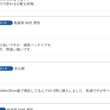
ので折れる心配も皆無。
青森県
50代
男性
購入者
り短いですが、感度バッチリです。

方、間違い無いです。
非公開
購入者
岐阜県
50代
男性