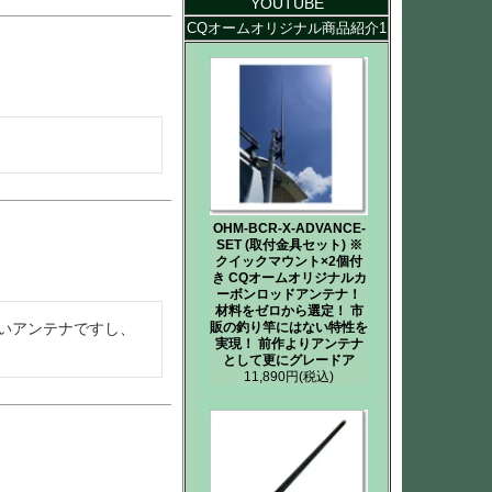
YOUTUBE
CQオームオリジナル商品紹介1
OHM-BCR-X-ADVANCE-
SET (取付金具セット) ※
クイックマウント×2個付
き CQオームオリジナルカ
ーボンロッドアンテナ！
材料をゼロから選定！ 市
いアンテナですし、
販の釣り竿にはない特性を
実現！ 前作よりアンテナ
として更にグレードア
11,890円
(税込)