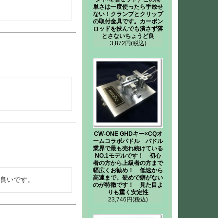
単さは一度使ったら手放せ
ない！クランプとクリップ
の取付金具です。カーボン
ロッドを挟んでも潰さず落
とさないちょうど良
3,872円
(税込)
CW-ONE GHDキー×CQオ
ームコラボパドル パドル
業界で最も売れ続けている
NO.1モデルです！ 初心
者の方から上級者の方まで
幅広くお勧め！ 低速から
高速まで。硬めで癖がない
のが特徴です！ 見た目よ
りも重く安定性
23,746円
(税込)