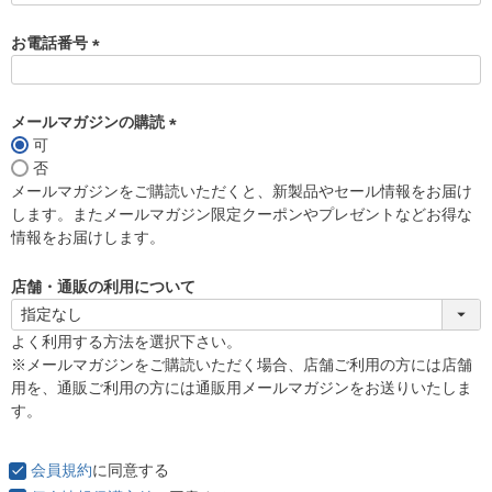
お電話番号
(
必
須
メールマガジンの購読
)
可
(
否
必
メールマガジンをご購読いただくと、新製品やセール情報をお届け
須
します。またメールマガジン限定クーポンやプレゼントなどお得な
)
情報をお届けします。
店舗・通販の利用について
よく利用する方法を選択下さい。
※メールマガジンをご購読いただく場合、店舗ご利用の方には店舗
用を、通販ご利用の方には通販用メールマガジンをお送りいたしま
す。
会員規約
に同意する