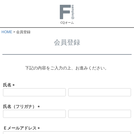
CQオーム
HOME
会員登録
会員登録
下記の内容をご入力の上、お進みください。
氏名
(
必
須
氏名（フリガナ）
)
(
必
須
Ｅメールアドレス
)