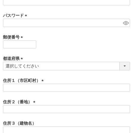
(
必
須
パスワード
)
(
必
須
郵便番号
)
(
必
須
都道府県
)
(
必
須
住所１（市区町村）
)
(
必
須
住所２（番地）
)
(
必
須
住所３（建物名）
)