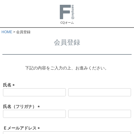
CQオーム
HOME
会員登録
会員登録
下記の内容をご入力の上、お進みください。
氏名
(
必
須
氏名（フリガナ）
)
(
必
須
Ｅメールアドレス
)