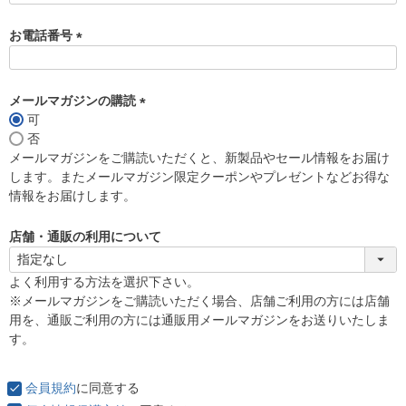
お電話番号
(
必
須
メールマガジンの購読
)
可
(
否
必
メールマガジンをご購読いただくと、新製品やセール情報をお届け
須
します。またメールマガジン限定クーポンやプレゼントなどお得な
)
情報をお届けします。
店舗・通販の利用について
よく利用する方法を選択下さい。
※メールマガジンをご購読いただく場合、店舗ご利用の方には店舗
用を、通販ご利用の方には通販用メールマガジンをお送りいたしま
す。
会員規約
に同意する