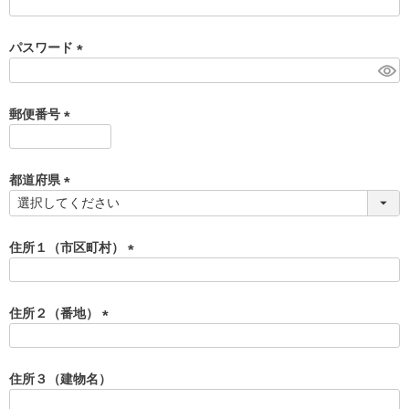
(
必
須
パスワード
)
(
必
須
郵便番号
)
(
必
須
都道府県
)
(
必
須
住所１（市区町村）
)
(
必
須
住所２（番地）
)
(
必
須
住所３（建物名）
)