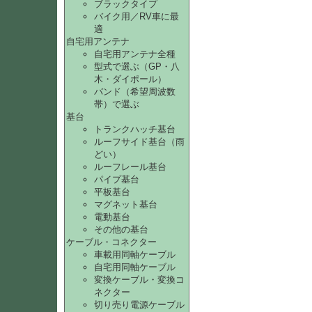
ブラックタイプ
バイク用／RV車に最
適
自宅用アンテナ
自宅用アンテナ全種
型式で選ぶ（GP・八
木・ダイポール）
バンド（希望周波数
帯）で選ぶ
基台
トランクハッチ基台
ルーフサイド基台（雨
どい）
ルーフレール基台
パイプ基台
平板基台
マグネット基台
電動基台
その他の基台
ケーブル・コネクター
車載用同軸ケーブル
自宅用同軸ケーブル
変換ケーブル・変換コ
ネクター
切り売り電源ケーブル