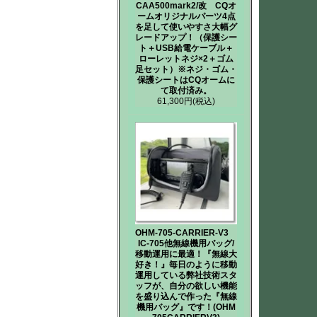
CAA500mark2/改 CQオ
ームオリジナルパーツ4点
を足して使いやすさ大幅グ
レードアップ！（保護シー
ト＋USB給電ケーブル＋
ローレットネジ×2＋ゴム
足セット）※ネジ・ゴム・
保護シートはCQオームに
て取付済み。
61,300円
(税込)
OHM-705-CARRIER-V3
IC-705他無線機用バッグ/
移動運用に最適！『無線大
好き！』毎日のように移動
運用している弊社技術スタ
ッフが、自分の欲しい機能
を盛り込んで作った『無線
機用バッグ』です！(OHM