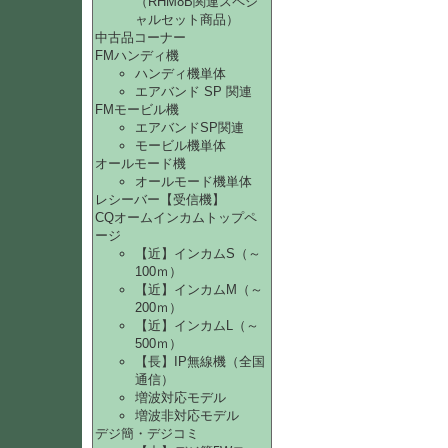
（RHM8B関連スペシ
ャルセット商品）
中古品コーナー
FMハンディ機
ハンディ機単体
エアバンド SP 関連
FMモービル機
エアバンドSP関連
モービル機単体
オールモード機
オールモード機単体
レシーバー【受信機】
CQオームインカムトップペ
ージ
【近】インカムS（～
100ｍ）
【近】インカムM（～
200ｍ）
【近】インカムL（～
500ｍ）
【長】IP無線機（全国
通信）
増波対応モデル
増波非対応モデル
デジ簡・デジコミ