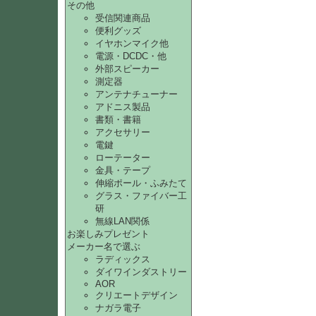
その他
受信関連商品
便利グッズ
イヤホンマイク他
電源・DCDC・他
外部スピーカー
測定器
アンテナチューナー
アドニス製品
書類・書籍
アクセサリー
電鍵
ローテーター
金具・テープ
伸縮ポール・ふみたて
グラス・ファイバー工
研
無線LAN関係
お楽しみプレゼント
メーカー名で選ぶ
ラディックス
ダイワインダストリー
AOR
クリエートデザイン
ナガラ電子