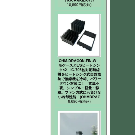
705CARRIERV3)
10,890円
(税込)
OHM-DRAGON-FIN-W
※ケースとL/Sヒートシン
ク×2 IC-705他対応無線
機をヒートシンク式自然放
熱で無線機を冷却、パワー
ダウン対策に！ 電源不
要。シンプル・軽量・静
穏。ファン方式にも負けな
い冷却性能！(OHMDRAG
9,680円
(税込)