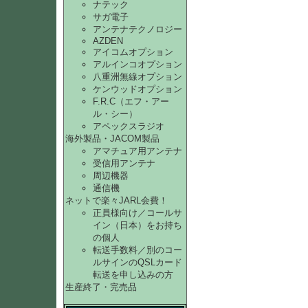
ナテック
サガ電子
アンテナテクノロジー
AZDEN
アイコムオプション
アルインコオプション
八重洲無線オプション
ケンウッドオプション
F.R.C（エフ・アー
ル・シー）
アペックスラジオ
海外製品・JACOM製品
アマチュア用アンテナ
受信用アンテナ
周辺機器
通信機
ネットで楽々JARL会費！
正員様向け／コールサ
イン（日本）をお持ち
の個人
転送手数料／別のコー
ルサインのQSLカード
転送を申し込みの方
生産終了・完売品