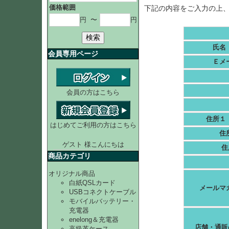
価格範囲
下記の内容をご入力の上
円
〜
円
検索
氏名
会員専用ページ
Ｅメ
会員の方はこちら
住所１
はじめてご利用の方はこちら
住
ゲスト 様こんにちは
住
商品カテゴリ
オリジナル商品
白紙QSLカード
メールマ
USBコネクトケーブル
モバイルバッテリー・
充電器
enelong＆充電器
店舗・通販
高級革ケース