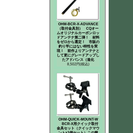
OHM-BCR-X-ADVANCE
（取付金具別） CQオー
ムオリジナルカーボンロッ
ドアンテナ第二弾！ 材料
をゼロから選定！ 市販の
釣り竿にはない特性を実
現！ 前作よりアンテナと
して更にグレードアップし
たアドバンス（進化
8,502円
(税込)
OHM-QUICK-MOUNT-W
BCR-X用クイック取付
金具セット（クイックマウ
ント×2個セット）この簡