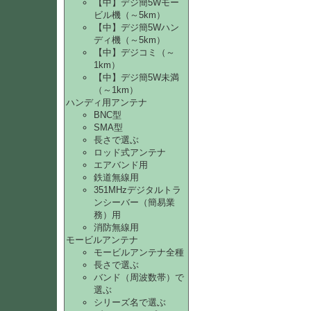
【中】デジ簡5Wモー
ビル機（～5km）
【中】デジ簡5Wハン
ディ機（～5km）
【中】デジコミ（～
1km）
【中】デジ簡5W未満
（～1km）
ハンディ用アンテナ
BNC型
SMA型
長さで選ぶ
ロッド式アンテナ
エアバンド用
鉄道無線用
351MHzデジタルトラ
ンシーバー（簡易業
務）用
消防無線用
モービルアンテナ
モービルアンテナ全種
長さで選ぶ
バンド（周波数帯）で
選ぶ
シリーズ名で選ぶ