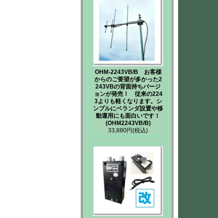
OHM-2243VB/B お客様
からのご要望が多かった2
243VBの背面持ちバージ
ョンが発売！ 従来の224
3よりも軽くなります。シ
ンプルにベランダ設置や移
動運用にも面白いです！
(OHM2243VB/B)
33,880円
(税込)