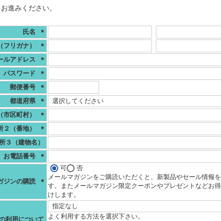
、お進みください。
氏名
(必
（フリガナ）
須)
(必
ールアドレス
須)
(必
パスワード
須)
(必
郵便番号
須)
(必
都道府県
須)
(必
（市区町村）
須)
(必
所２（番地）
須)
(必
所３（建物名）
須)
お電話番号
(必
可
否
須)
メールマガジンをご購読いただくと、新製品やセール情報を
ガジンの購読
す。またメールマガジン限定クーポンやプレゼントなどお得
(必
けします。
須)
よく利用する方法を選択下さい。
の利用について