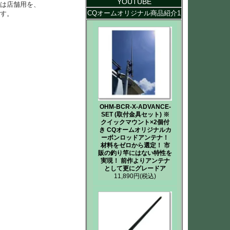
YOUTUBE
は店舗用を、
CQオームオリジナル商品紹介1
す。
OHM-BCR-X-ADVANCE-
SET (取付金具セット) ※
クイックマウント×2個付
き CQオームオリジナルカ
ーボンロッドアンテナ！
材料をゼロから選定！ 市
販の釣り竿にはない特性を
実現！ 前作よりアンテナ
として更にグレードア
11,890円
(税込)