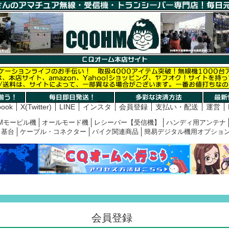
book
X(Twitter)
LINE
インスタ
会員登録
支払い・配送
運営
Mモービル機
オールモード機
レシーバー【受信機】
ハンディ用アンテナ
基台
ケーブル・コネクター
バイク関連商品
簡易デジタル機用オプショ
会員登録