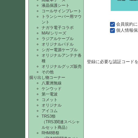
液晶保護シート
コールサインプレート
トランシーバー用マウ
ント
会員規約
に
ナガラ電子コラボ
個人情報保
MAVシリーズ
ラジアルケーブル
オリジナルパドル
シガー電源ケーブル
オリジナルアンテナ各
種
登録に必要な認証コード
オリジナルグッズ販売
その他
掘り出し物コーナー
八重洲無線
ケンウッド
第一電波
コメット
オリジナル
アイコム
TRS3祭
（TRS3関連スペシャ
ルセット商品）
RHM8B祭