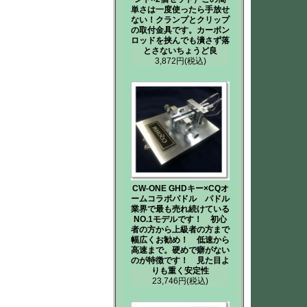
単さは一度使ったら手放せ
ない！クランプとクリップ
の取付金具です。カーボン
ロッドを挟んでも潰さず落
とさないちょうど良
3,872円
(税込)
CW-ONE GHDキー×CQオ
ームコラボパドル パドル
業界で最も売れ続けている
NO.1モデルです！ 初心
者の方から上級者の方まで
幅広くお勧め！ 低速から
高速まで。硬めで癖がない
のが特徴です！ 見た目よ
りも重く安定性
23,746円
(税込)