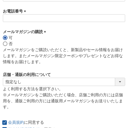
お電話番号
(
必
須
メールマガジンの購読
)
可
(
否
必
メールマガジンをご購読いただくと、新製品やセール情報をお届け
須
します。またメールマガジン限定クーポンやプレゼントなどお得な
)
情報をお届けします。
店舗・通販の利用について
よく利用する方法を選択下さい。
※メールマガジンをご購読いただく場合、店舗ご利用の方には店舗
用を、通販ご利用の方には通販用メールマガジンをお送りいたしま
す。
会員規約
に同意する