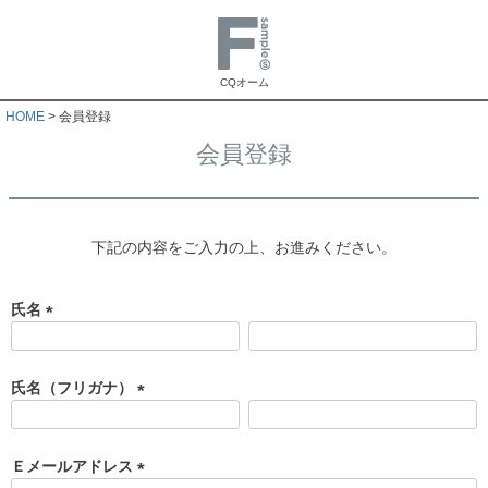
CQオーム
HOME
会員登録
会員登録
下記の内容をご入力の上、お進みください。
氏名
(
必
須
氏名（フリガナ）
)
(
必
須
Ｅメールアドレス
)