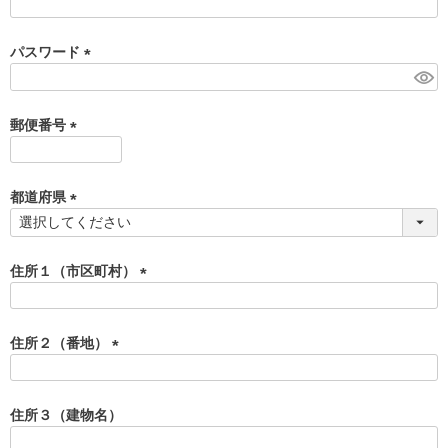
(
必
須
パスワード
)
(
必
須
郵便番号
)
(
必
須
都道府県
)
(
必
須
住所１（市区町村）
)
(
必
須
住所２（番地）
)
(
必
須
住所３（建物名）
)