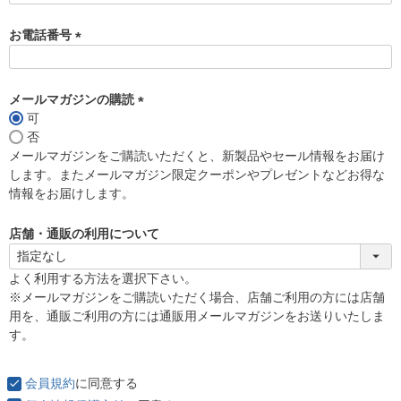
お電話番号
(
必
須
メールマガジンの購読
)
可
(
否
必
メールマガジンをご購読いただくと、新製品やセール情報をお届け
須
します。またメールマガジン限定クーポンやプレゼントなどお得な
)
情報をお届けします。
店舗・通販の利用について
よく利用する方法を選択下さい。
※メールマガジンをご購読いただく場合、店舗ご利用の方には店舗
用を、通販ご利用の方には通販用メールマガジンをお送りいたしま
す。
会員規約
に同意する