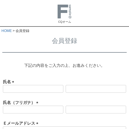
CQオーム
HOME
会員登録
会員登録
下記の内容をご入力の上、お進みください。
氏名
(
必
須
氏名（フリガナ）
)
(
必
須
Ｅメールアドレス
)