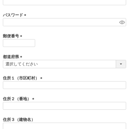
(
必
須
パスワード
)
(
必
須
郵便番号
)
(
必
須
都道府県
)
(
必
須
住所１（市区町村）
)
(
必
須
住所２（番地）
)
(
必
須
住所３（建物名）
)