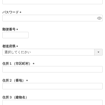
(
必
須
パスワード
)
(
必
須
郵便番号
)
(
必
須
都道府県
)
(
必
須
住所１（市区町村）
)
(
必
須
住所２（番地）
)
(
必
須
住所３（建物名）
)