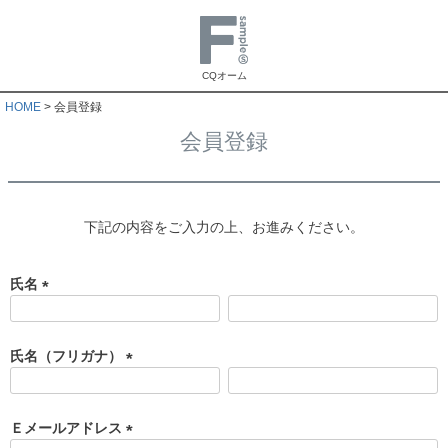
CQオーム
HOME
会員登録
会員登録
下記の内容をご入力の上、お進みください。
氏名
(
必
須
氏名（フリガナ）
)
(
必
須
Ｅメールアドレス
)