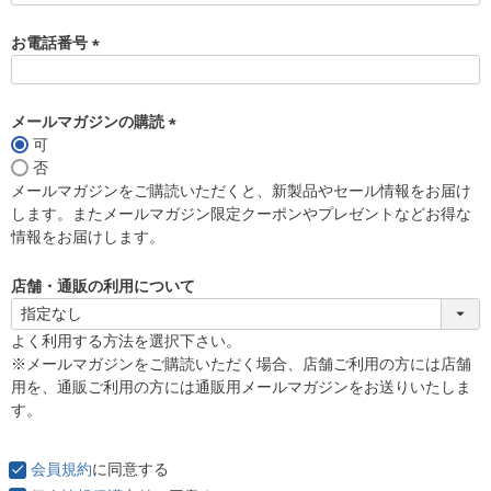
お電話番号
(
必
須
メールマガジンの購読
)
可
(
否
必
メールマガジンをご購読いただくと、新製品やセール情報をお届け
須
します。またメールマガジン限定クーポンやプレゼントなどお得な
)
情報をお届けします。
店舗・通販の利用について
よく利用する方法を選択下さい。
※メールマガジンをご購読いただく場合、店舗ご利用の方には店舗
用を、通販ご利用の方には通販用メールマガジンをお送りいたしま
す。
会員規約
に同意する