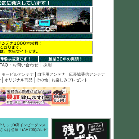
FAQ・お問い合わせ
採用
モービルアンテナ
自宅用アンテナ
広帯域受信アンテナ
ン
オリジナル商品
その他
お楽しみプレゼント
でもクリップ■高インピーダンス
んは必須！(AH705)のレビ