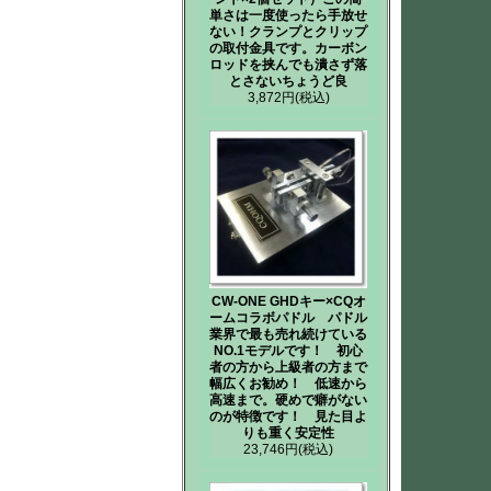
単さは一度使ったら手放せ
ない！クランプとクリップ
の取付金具です。カーボン
ロッドを挟んでも潰さず落
とさないちょうど良
3,872円
(税込)
CW-ONE GHDキー×CQオ
ームコラボパドル パドル
業界で最も売れ続けている
NO.1モデルです！ 初心
者の方から上級者の方まで
幅広くお勧め！ 低速から
高速まで。硬めで癖がない
のが特徴です！ 見た目よ
りも重く安定性
23,746円
(税込)