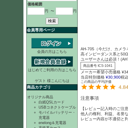
価格範囲
円
〜
円
検索
会員専用ページ
AH-705（今だけ、カメラ
会員の方はこちら
高インピーダンス系と50Ω
ユーザーさんは必須！(AH7
商品番号
ICS-1041
はじめてご利用の方はこちら
メーカー希望小売価格
¥
3
当店特別価格
¥
30,900
税
ゲスト 様こんにちは
4.8
商品カテゴリ
オリジナル商品
注意事項
白紙QSLカード
USBコネクトケーブル
【レビュー記入時のご注
モバイルバッテリー・
他人の権利、利益、名誉
充電器
レビュー内容が不適切と
enelong＆充電器
高級革ケース