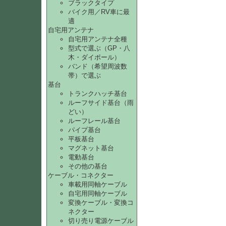
ブラックタイプ
バイク用／RV車に最
適
自宅用アンテナ
自宅用アンテナ全種
型式で選ぶ（GP・八
木・ダイポール）
バンド（希望周波数
帯）で選ぶ
基台
トランクハッチ基台
ルーフサイド基台（雨
どい）
ルーフレール基台
パイプ基台
平板基台
マグネット基台
電動基台
その他の基台
ケーブル・コネクター
車載用同軸ケーブル
自宅用同軸ケーブル
変換ケーブル・変換コ
ネクター
切り売り電源ケーブル