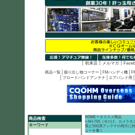
初来店
メルマガ
Face
商品一覧
掘り出し物コーナー
FMハンディ機
F
ブロードバンドアンテナ
エアバンド用
HOME
オススメ商品
商品検索
AH-705（今だけ、カメラネ
キーワード
系と50Ω系アンテナの両方に対応
ューを書く