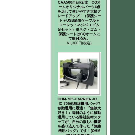
CAA500mark2/改 CQオ
ームオリジナルパーツ4点
を足して使いやすさ大幅グ
レードアップ！（保護シー
ト＋USB給電ケーブル＋
ローレットネジ×2＋ゴム
足セット）※ネジ・ゴム・
保護シートはCQオームに
て取付済み。
61,300円
(税込)
OHM-705-CARRIER-V3
IC-705他無線機用バッグ/
移動運用に最適！『無線大
好き！』毎日のように移動
運用している弊社技術スタ
ッフが、自分の欲しい機能
を盛り込んで作った『無線
機用バッグ』です！(OHM