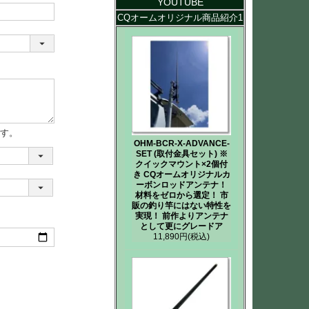
YOUTUBE
CQオームオリジナル商品紹介1
す。
OHM-BCR-X-ADVANCE-
SET (取付金具セット) ※
クイックマウント×2個付
き CQオームオリジナルカ
ーボンロッドアンテナ！
材料をゼロから選定！ 市
販の釣り竿にはない特性を
実現！ 前作よりアンテナ
として更にグレードア
11,890円
(税込)