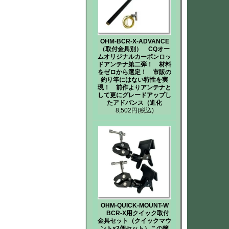
OHM-BCR-X-ADVANCE
（取付金具別） CQオー
ムオリジナルカーボンロッ
ドアンテナ第二弾！ 材料
をゼロから選定！ 市販の
釣り竿にはない特性を実
現！ 前作よりアンテナと
して更にグレードアップし
たアドバンス（進化
8,502円
(税込)
OHM-QUICK-MOUNT-W
BCR-X用クイック取付
金具セット（クイックマウ
ント×2個セット）この簡