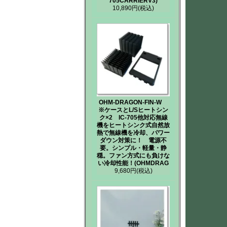
705CARRIERV3)
10,890円
(税込)
OHM-DRAGON-FIN-W
※ケースとL/Sヒートシン
ク×2 IC-705他対応無線
機をヒートシンク式自然放
熱で無線機を冷却、パワー
ダウン対策に！ 電源不
要。シンプル・軽量・静
穏。ファン方式にも負けな
い冷却性能！(OHMDRAG
9,680円
(税込)