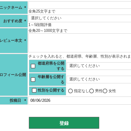
ニックネーム
全角25文字まで
(必
須)
おすすめ度
1～5段階評価
(必
全角20～1000文字まで
須)
レビュー本文
(必
須)
チェックを入れると、都道府県、年齢層、性別が表示されま
都道府県を公開
する
ロフィール公開
年齢層を公開す
る
性別を公開する
指定なし
男性
女性
投稿日
(必
須)
登録