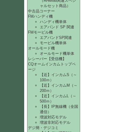
（RHM8B関連スペシ
ャルセット商品）
中古品コーナー
FMハンディ機
ハンディ機単体
エアバンド SP 関連
FMモービル機
エアバンドSP関連
モービル機単体
オールモード機
オールモード機単体
レシーバー【受信機】
CQオームインカムトップペ
ージ
【近】インカムS（～
100ｍ）
【近】インカムM（～
200ｍ）
【近】インカムL（～
500ｍ）
【長】IP無線機（全国
通信）
増波対応モデル
増波非対応モデル
デジ簡・デジコミ