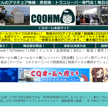
book
X(Twitter)
LINE
インスタ
会員登録
支払い・配送
運営
Mモービル機
オールモード機
レシーバー【受信機】
ハンディ用アンテナ
基台
ケーブル・コネクター
バイク関連商品
簡易デジタル機用オプショ
ジを使ってAH-705を固定できる『DOKODEMO-CLIP』をプレゼント！）■どこ
したIC-705専用オートアンテナチューナー 移動運用に最適！ IC-705ユーザーさ