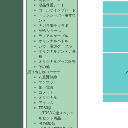
液晶保護シート
コールサインプレート
トランシーバー用マウ
ント
ナガラ電子コラボ
MAVシリーズ
ラジアルケーブル
オリジナルパドル
シガー電源ケーブル
オリジナルアンテナ各
種
オリジナルグッズ販売
その他
掘り出し物コーナー
プ
八重洲無線
ケンウッド
第一電波
コメット
オリジナル
アイコム
TRS3祭
（TRS3関連スペシャ
ルセット商品）
RHM8B祭