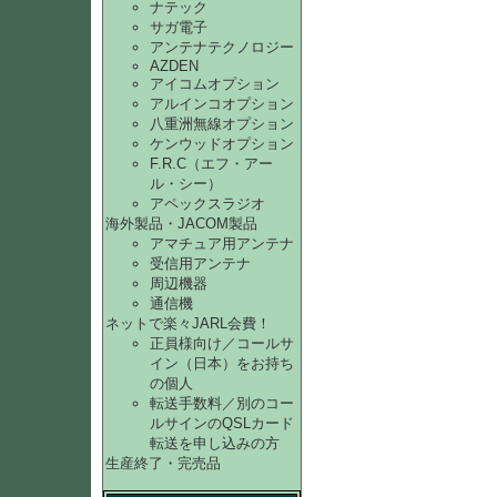
ナテック
サガ電子
アンテナテクノロジー
AZDEN
アイコムオプション
アルインコオプション
八重洲無線オプション
ケンウッドオプション
F.R.C（エフ・アー
ル・シー）
アペックスラジオ
海外製品・JACOM製品
アマチュア用アンテナ
受信用アンテナ
周辺機器
通信機
ネットで楽々JARL会費！
正員様向け／コールサ
イン（日本）をお持ち
の個人
転送手数料／別のコー
ルサインのQSLカード
転送を申し込みの方
生産終了・完売品