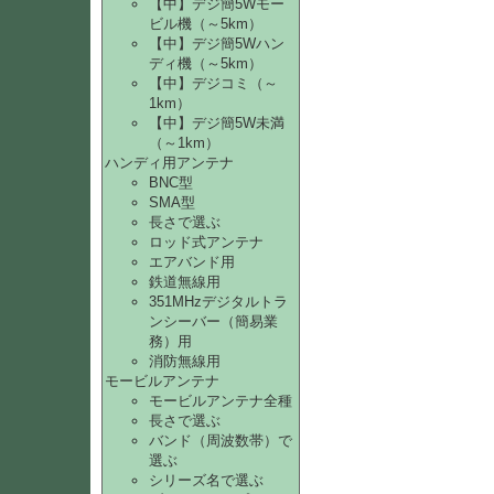
【中】デジ簡5Wモー
ビル機（～5km）
【中】デジ簡5Wハン
ディ機（～5km）
【中】デジコミ（～
1km）
【中】デジ簡5W未満
（～1km）
ハンディ用アンテナ
BNC型
SMA型
長さで選ぶ
ロッド式アンテナ
エアバンド用
鉄道無線用
351MHzデジタルトラ
ンシーバー（簡易業
務）用
消防無線用
モービルアンテナ
モービルアンテナ全種
長さで選ぶ
バンド（周波数帯）で
選ぶ
シリーズ名で選ぶ