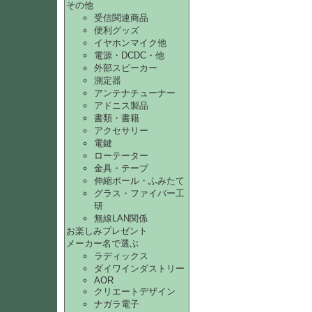
その他
受信関連商品
便利グッズ
イヤホンマイク他
電源・DCDC・他
外部スピーカー
測定器
アンテナチューナー
アドニス製品
書類・書籍
アクセサリー
電鍵
ローテーター
金具・テープ
伸縮ポール・ふみたて
グラス・ファイバー工
研
無線LAN関係
お楽しみプレゼント
メーカー名で選ぶ
ラディックス
ダイワインダストリー
AOR
クリエートデザイン
ナガラ電子