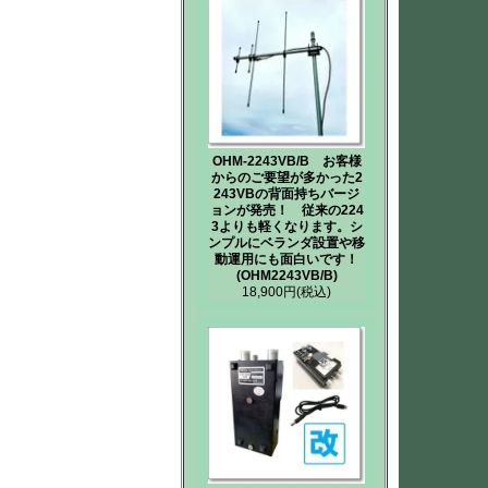
OHM-2243VB/B お客様
からのご要望が多かった2
243VBの背面持ちバージ
ョンが発売！ 従来の224
3よりも軽くなります。シ
ンプルにベランダ設置や移
動運用にも面白いです！
(OHM2243VB/B)
18,900円
(税込)