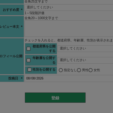
全角25文字まで
(必
須)
おすすめ度
1～5段階評価
(必
全角20～1000文字まで
須)
レビュー本文
(必
須)
チェックを入れると、都道府県、年齢層、性別が表示されま
都道府県を公開
する
ロフィール公開
年齢層を公開す
る
性別を公開する
指定なし
男性
女性
投稿日
(必
須)
登録