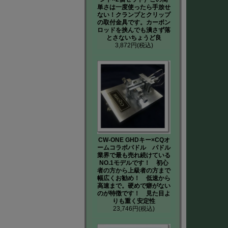
単さは一度使ったら手放せ
ない！クランプとクリップ
の取付金具です。カーボン
ロッドを挟んでも潰さず落
とさないちょうど良
3,872円
(税込)
CW-ONE GHDキー×CQオ
ームコラボパドル パドル
業界で最も売れ続けている
NO.1モデルです！ 初心
者の方から上級者の方まで
幅広くお勧め！ 低速から
高速まで。硬めで癖がない
のが特徴です！ 見た目よ
りも重く安定性
23,746円
(税込)