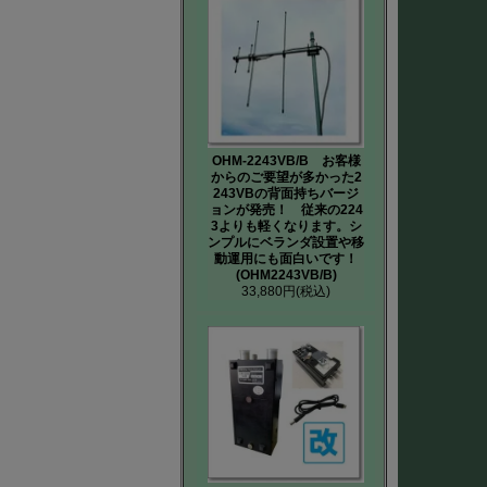
OHM-2243VB/B お客様
からのご要望が多かった2
243VBの背面持ちバージ
ョンが発売！ 従来の224
3よりも軽くなります。シ
ンプルにベランダ設置や移
動運用にも面白いです！
(OHM2243VB/B)
33,880円
(税込)