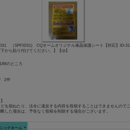
D31 （SPFID31) CQオームオリジナル液晶保護シート【対応】ID
面下から貼り付けてください。】【ゆ】
,188
のところ
0
2
意】
などを損ねたり、法令に違反する内容を投稿することはできませんので
判断した場合は、予告なく投稿を削除する場合がございます。
ニックネーム