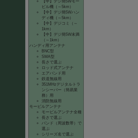
【中】デジ簡5Wモー
ビル機（～5km）
【中】デジ簡5Wハン
ディ機（～5km）
【中】デジコミ（～
1km）
【中】デジ簡5W未満
（～1km）
ハンディ用アンテナ
BNC型
SMA型
長さで選ぶ
ロッド式アンテナ
エアバンド用
鉄道無線用
351MHzデジタルトラ
ンシーバー（簡易業
務）用
消防無線用
モービルアンテナ
モービルアンテナ全種
長さで選ぶ
バンド（周波数帯）で
選ぶ
シリーズ名で選ぶ