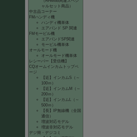
（RHM8B関連スペシ
ャルセット商品）
中古品コーナー
FMハンディ機
ハンディ機単体
エアバンド SP 関連
FMモービル機
エアバンドSP関連
モービル機単体
オールモード機
オールモード機単体
レシーバー【受信機】
CQオームインカムトップペ
ージ
【近】インカムS（～
100ｍ）
【近】インカムM（～
200ｍ）
【近】インカムL（～
500ｍ）
【長】IP無線機（全国
通信）
増波対応モデル
増波非対応モデル
デジ簡・デジコミ