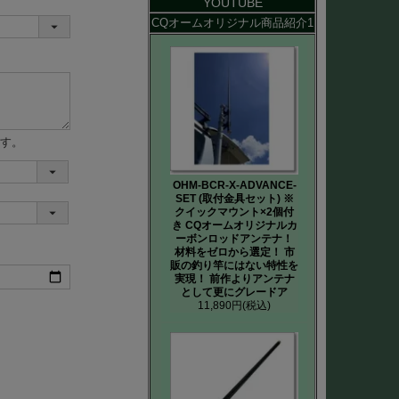
YOUTUBE
CQオームオリジナル商品紹介1
す。
OHM-BCR-X-ADVANCE-
SET (取付金具セット) ※
クイックマウント×2個付
き CQオームオリジナルカ
ーボンロッドアンテナ！
材料をゼロから選定！ 市
販の釣り竿にはない特性を
実現！ 前作よりアンテナ
として更にグレードア
11,890円
(税込)