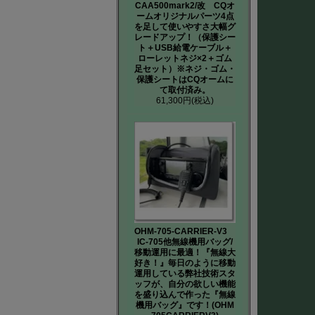
CAA500mark2/改 CQオ
ームオリジナルパーツ4点
を足して使いやすさ大幅グ
レードアップ！（保護シー
ト＋USB給電ケーブル＋
ローレットネジ×2＋ゴム
足セット）※ネジ・ゴム・
保護シートはCQオームに
て取付済み。
61,300円
(税込)
OHM-705-CARRIER-V3
IC-705他無線機用バッグ/
移動運用に最適！『無線大
好き！』毎日のように移動
運用している弊社技術スタ
ッフが、自分の欲しい機能
を盛り込んで作った『無線
機用バッグ』です！(OHM