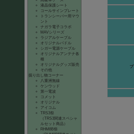
液晶保護シート
コールサインプレート
トランシーバー用マウ
ント
ナガラ電子コラボ
MAVシリーズ
ラジアルケーブル
オリジナルパドル
シガー電源ケーブル
オリジナルアンテナ各
種
オリジナルグッズ販売
プ
その他
掘り出し物コーナー
八重洲無線
ケンウッド
第一電波
コメット
オリジナル
アイコム
TRS3祭
（TRS3関連スペシャ
ルセット商品）
RHM8B祭