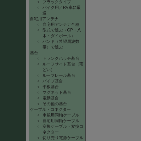
ブラックタイプ
バイク用／RV車に最
適
自宅用アンテナ
自宅用アンテナ全種
型式で選ぶ（GP・八
木・ダイポール）
バンド（希望周波数
帯）で選ぶ
基台
トランクハッチ基台
ルーフサイド基台（雨
どい）
ルーフレール基台
パイプ基台
平板基台
マグネット基台
電動基台
その他の基台
ケーブル・コネクター
車載用同軸ケーブル
自宅用同軸ケーブル
変換ケーブル・変換コ
ネクター
切り売り電源ケーブル