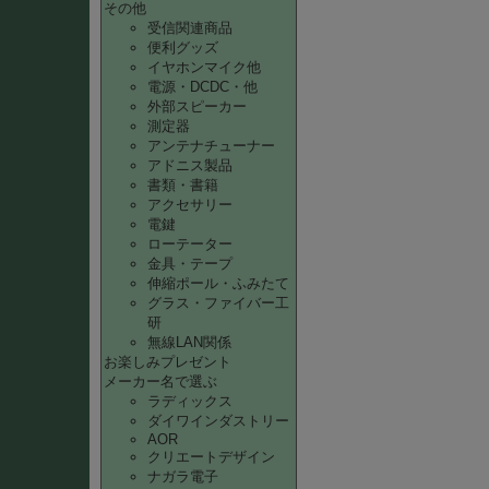
その他
受信関連商品
便利グッズ
イヤホンマイク他
電源・DCDC・他
外部スピーカー
測定器
アンテナチューナー
アドニス製品
書類・書籍
アクセサリー
電鍵
ローテーター
金具・テープ
伸縮ポール・ふみたて
グラス・ファイバー工
研
無線LAN関係
お楽しみプレゼント
メーカー名で選ぶ
ラディックス
ダイワインダストリー
AOR
クリエートデザイン
ナガラ電子