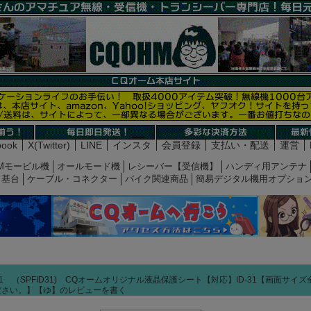
book
X(Twitter)
LINE
インスタ
会員登録
支払い・配送
運営
Mモービル機
オールモード機
レシーバー【受信機】
ハンディ用アンテナ
基台
ケーブル・コネクター
バイク関連商品
簡易デジタル機用オプショ
31 （SPFID31) CQオームオリジナル液晶保護シート【対応】ID-31【画面サ
ださい。】【ゆ】のレビューを書く