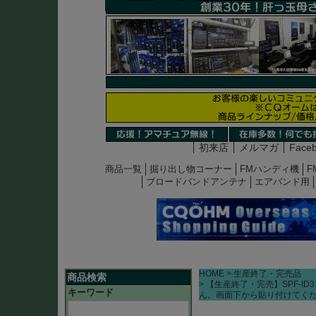
初来店
メルマガ
Face
商品一覧
掘り出し物コーナー
FMハンディ機
F
ブロードバンドアンテナ
エアバンド用
HOME
生産終了・完売品
商品検索
【生産終了・完売】SPF-ID
キーワード
ん。画面下から貼り付けてく