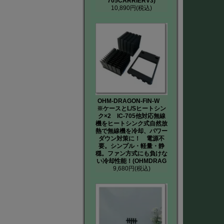
705CARRIERV3)
10,890円
(税込)
OHM-DRAGON-FIN-W
※ケースとL/Sヒートシン
ク×2 IC-705他対応無線
機をヒートシンク式自然放
熱で無線機を冷却、パワー
ダウン対策に！ 電源不
要。シンプル・軽量・静
穏。ファン方式にも負けな
い冷却性能！(OHMDRAG
9,680円
(税込)