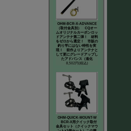
OHM-BCR-X-ADVANCE
（取付金具別） CQオー
ムオリジナルカーボンロッ
ドアンテナ第二弾！ 材料
をゼロから選定！ 市販の
釣り竿にはない特性を実
現！ 前作よりアンテナと
して更にグレードアップし
たアドバンス（進化
8,502円
(税込)
OHM-QUICK-MOUNT-W
BCR-X用クイック取付
金具セット（クイックマウ
ント×2個セット）この簡