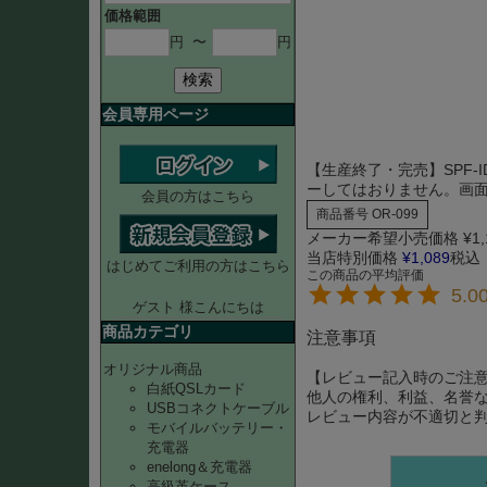
価格範囲
円
〜
円
検索
会員専用ページ
【生産終了・完売】SPF-I
ーしてはおりません。画
会員の方はこちら
商品番号
OR-099
メーカー希望小売価格
¥
1
当店特別価格
¥
1,089
税込
はじめてご利用の方はこちら
5.0
ゲスト 様こんにちは
商品カテゴリ
注意事項
オリジナル商品
【レビュー記入時のご注
白紙QSLカード
他人の権利、利益、名誉
USBコネクトケーブル
レビュー内容が不適切と
モバイルバッテリー・
充電器
enelong＆充電器
高級革ケース