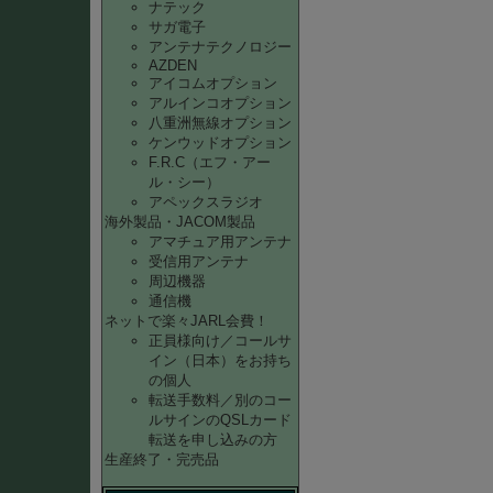
ナテック
サガ電子
アンテナテクノロジー
AZDEN
アイコムオプション
アルインコオプション
八重洲無線オプション
ケンウッドオプション
F.R.C（エフ・アー
ル・シー）
アペックスラジオ
海外製品・JACOM製品
アマチュア用アンテナ
受信用アンテナ
周辺機器
通信機
ネットで楽々JARL会費！
正員様向け／コールサ
イン（日本）をお持ち
の個人
転送手数料／別のコー
ルサインのQSLカード
転送を申し込みの方
生産終了・完売品