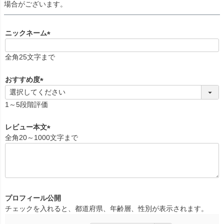
場合がございます。
ニックネーム
(
必
全角25文字まで
須
)
おすすめ度
(
必
1～5段階評価
須
)
レビュー本文
全角20～1000文字まで
(
必
須
)
プロフィール公開
チェックを入れると、都道府県、年齢層、性別が表示されます。