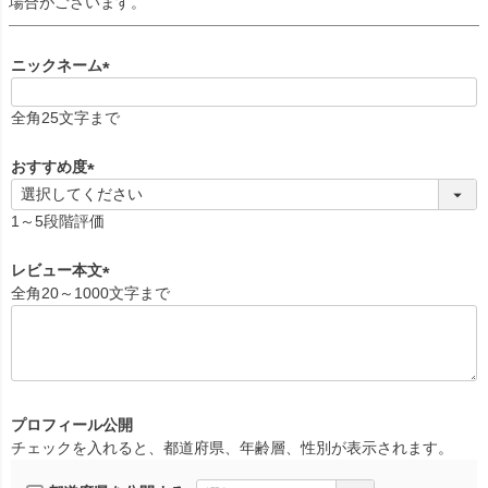
場合がございます。
ニックネーム
(
必
全角25文字まで
須
)
おすすめ度
(
必
1～5段階評価
須
)
レビュー本文
全角20～1000文字まで
(
必
須
)
プロフィール公開
チェックを入れると、都道府県、年齢層、性別が表示されます。