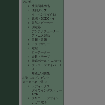
その他
受信関連商品
便利グッズ
イヤホンマイク他
電源・DCDC・他
外部スピーカー
測定器
アンテナチューナー
アドニス製品
書類・書籍
アクセサリー
電鍵
ローテーター
金具・テープ
伸縮ポール・ふみたて
グラス・ファイバー工
研
無線LAN関係
お楽しみプレゼント
メーカー名で選ぶ
ラディックス
ダイワインダストリー
AOR
クリエートデザイン
ナガラ電子