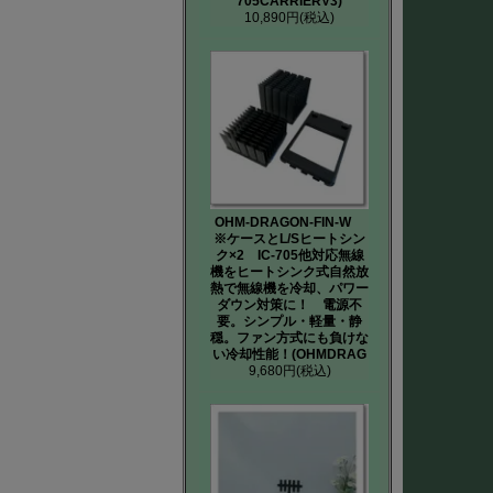
705CARRIERV3)
10,890円
(税込)
OHM-DRAGON-FIN-W
※ケースとL/Sヒートシン
ク×2 IC-705他対応無線
機をヒートシンク式自然放
熱で無線機を冷却、パワー
ダウン対策に！ 電源不
要。シンプル・軽量・静
穏。ファン方式にも負けな
い冷却性能！(OHMDRAG
9,680円
(税込)