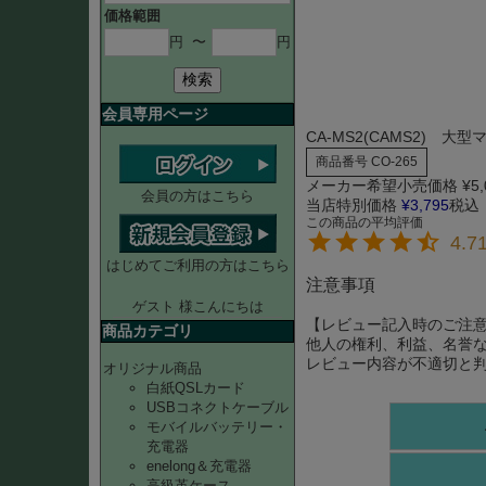
価格範囲
円
〜
円
検索
会員専用ページ
CA-MS2(CAMS2) 
商品番号
CO-265
メーカー希望小売価格
¥
5
会員の方はこちら
当店特別価格
¥
3,795
税込
4.7
はじめてご利用の方はこちら
注意事項
ゲスト 様こんにちは
【レビュー記入時のご注
商品カテゴリ
他人の権利、利益、名誉
レビュー内容が不適切と
オリジナル商品
白紙QSLカード
USBコネクトケーブル
モバイルバッテリー・
充電器
enelong＆充電器
高級革ケース