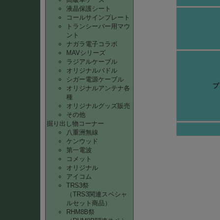
液晶保護シート
コールサインプレート
トランシーバー用マウ
ント
ナガラ電子コラボ
MAVシリーズ
ラジアルケーブル
オリジナルパドル
シガー電源ケーブル
プ
オリジナルアンテナ各
種
オリジナルグッズ販売
その他
掘り出し物コーナー
八重洲無線
ケンウッド
第一電波
コメット
オリジナル
アイコム
TRS3祭
（TRS3関連スペシャ
ルセット商品）
RHM8B祭