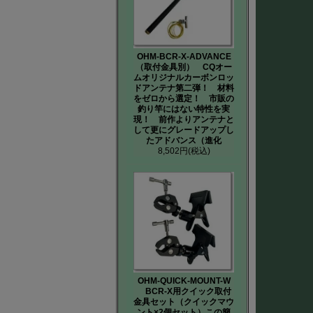
OHM-BCR-X-ADVANCE
（取付金具別） CQオー
ムオリジナルカーボンロッ
ドアンテナ第二弾！ 材料
をゼロから選定！ 市販の
釣り竿にはない特性を実
現！ 前作よりアンテナと
して更にグレードアップし
たアドバンス（進化
8,502円
(税込)
OHM-QUICK-MOUNT-W
BCR-X用クイック取付
金具セット（クイックマウ
ント×2個セット）この簡