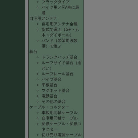
ブラックタイプ
バイク用／RV車に最
適
自宅用アンテナ
自宅用アンテナ全種
型式で選ぶ（GP・八
木・ダイポール）
バンド（希望周波数
帯）で選ぶ
基台
トランクハッチ基台
ルーフサイド基台（雨
どい）
ルーフレール基台
パイプ基台
平板基台
マグネット基台
電動基台
その他の基台
ケーブル・コネクター
車載用同軸ケーブル
自宅用同軸ケーブル
変換ケーブル・変換コ
ネクター
切り売り電源ケーブル