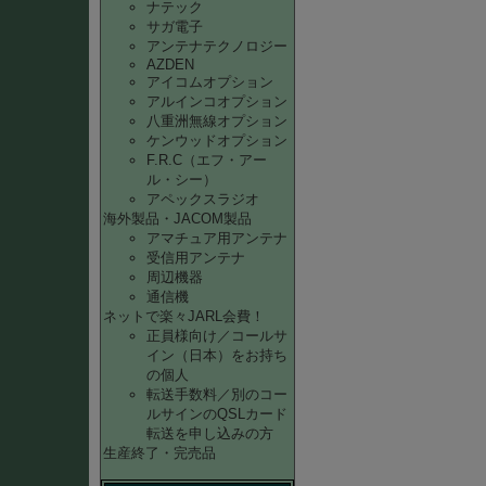
ナテック
サガ電子
アンテナテクノロジー
AZDEN
アイコムオプション
アルインコオプション
八重洲無線オプション
ケンウッドオプション
F.R.C（エフ・アー
ル・シー）
アペックスラジオ
海外製品・JACOM製品
アマチュア用アンテナ
受信用アンテナ
周辺機器
通信機
ネットで楽々JARL会費！
正員様向け／コールサ
イン（日本）をお持ち
の個人
転送手数料／別のコー
ルサインのQSLカード
転送を申し込みの方
生産終了・完売品