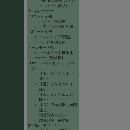
（RHM8B関連スペシ
ャルセット商品）
中古品コーナー
FMハンディ機
ハンディ機単体
エアバンド SP 関連
FMモービル機
エアバンドSP関連
モービル機単体
オールモード機
オールモード機単体
レシーバー【受信機】
CQオームインカムトップペ
ージ
【近】インカムS（～
100ｍ）
【近】インカムM（～
200ｍ）
【近】インカムL（～
500ｍ）
【長】IP無線機（全国
通信）
増波対応モデル
増波非対応モデル
デジ簡・デジコミ