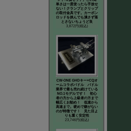
単さは一度使ったら手放せ
ない！クランプとクリップ
の取付金具です。カーボン
ロッドを挟んでも潰さず落
とさないちょうど良
3,872円
(税込)
CW-ONE GHDキー×CQオ
ームコラボパドル パドル
業界で最も売れ続けている
NO.1モデルです！ 初心
者の方から上級者の方まで
幅広くお勧め！ 低速から
高速まで。硬めで癖がない
のが特徴です！ 見た目よ
りも重く安定性
23,746円
(税込)