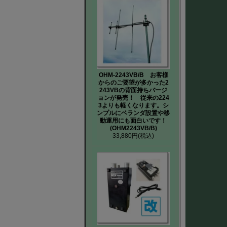
OHM-2243VB/B お客様
からのご要望が多かった2
243VBの背面持ちバージ
ョンが発売！ 従来の224
3よりも軽くなります。シ
ンプルにベランダ設置や移
動運用にも面白いです！
(OHM2243VB/B)
33,880円
(税込)