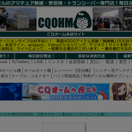
book
X(Twitter)
LINE
インスタ
会員登録
支払い・配送
運営
Mモービル機
オールモード機
レシーバー【受信機】
ハンディ用アンテナ
基台
ケーブル・コネクター
バイク関連商品
簡易デジタル機用オプショ
台
CA-MS2(CAMS2) 大型マグネット基台セットのレビューを書く