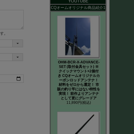
YOUTUBE
CQオームオリジナル商品紹介1
す。
OHM-BCR-X-ADVANCE-
SET (取付金具セット) ※
クイックマウント×2個付
き CQオームオリジナルカ
ーボンロッドアンテナ！
材料をゼロから選定！ 市
販の釣り竿にはない特性を
実現！ 前作よりアンテナ
として更にグレードア
11,890円
(税込)