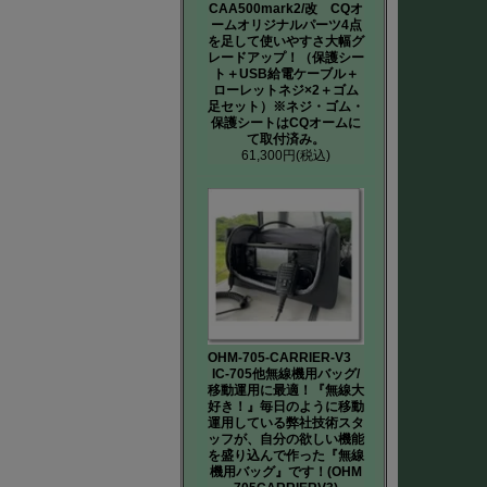
CAA500mark2/改 CQオ
ームオリジナルパーツ4点
を足して使いやすさ大幅グ
レードアップ！（保護シー
ト＋USB給電ケーブル＋
ローレットネジ×2＋ゴム
足セット）※ネジ・ゴム・
保護シートはCQオームに
て取付済み。
61,300円
(税込)
OHM-705-CARRIER-V3
IC-705他無線機用バッグ/
移動運用に最適！『無線大
好き！』毎日のように移動
運用している弊社技術スタ
ッフが、自分の欲しい機能
を盛り込んで作った『無線
機用バッグ』です！(OHM