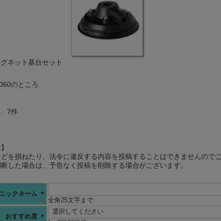
大型マグネット基台セット
,060
のところ
1
7
意】
などを損ねたり、法令に違反する内容を投稿することはできませんので
判断した場合は、予告なく投稿を削除する場合がございます。
ニックネーム
全角25文字まで
(必
須)
おすすめ度