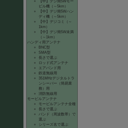
【中】デジ簡5Wモー
ビル機（～5km）
【中】デジ簡5Wハン
ディ機（～5km）
【中】デジコミ（～
1km）
【中】デジ簡5W未満
（～1km）
ハンディ用アンテナ
BNC型
SMA型
長さで選ぶ
ロッド式アンテナ
エアバンド用
鉄道無線用
351MHzデジタルトラ
ンシーバー（簡易業
務）用
消防無線用
モービルアンテナ
モービルアンテナ全種
長さで選ぶ
バンド（周波数帯）で
選ぶ
シリーズ名で選ぶ