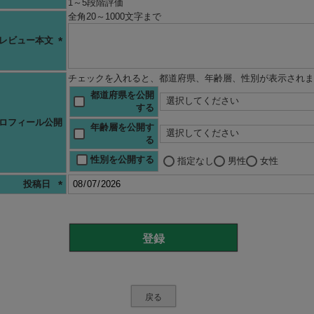
1～5段階評価
(必
全角20～1000文字まで
須)
レビュー本文
(必
須)
チェックを入れると、都道府県、年齢層、性別が表示されま
都道府県を公開
する
ロフィール公開
年齢層を公開す
る
性別を公開する
指定なし
男性
女性
投稿日
(必
須)
登録
戻る