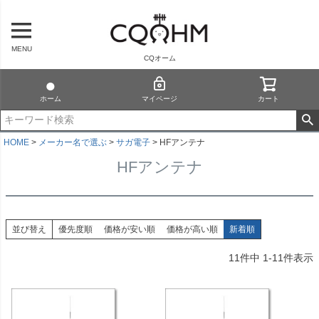
MENU
CQオーム
ホーム
マイページ
カート
HOME
メーカー名で選ぶ
サガ電子
HFアンテナ
HFアンテナ
並び替え
優先度順
価格が安い順
価格が高い順
新着順
11
件中
1
-
11
件表示