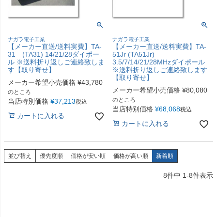
ナガラ電子工業
ナガラ電子工業
【メーカー直送/送料実費】TA-
【メーカー直送/送料実費】TA-
31 (TA31) 14/21/28ダイポー
51Jr (TA51Jr)
ル ※送料折り返しご連絡致しま
3.5/7/14/21/28MHzダイポール
す【取り寄せ】
※送料折り返しご連絡致します
【取り寄せ】
メーカー希望小売価格
¥
43,780
メーカー希望小売価格
¥
80,080
のところ
のところ
当店特別価格
¥
37,213
税込
当店特別価格
¥
68,068
税込
カートに入れる
カートに入れる
並び替え
優先度順
価格が安い順
価格が高い順
新着順
8
件中
1
-
8
件表示