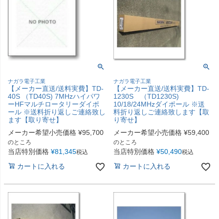
ナガラ電子工業
ナガラ電子工業
【メーカー直送/送料実費】TD-
【メーカー直送/送料実費】TD-
40S （TD40S) 7MHzハイパワ
1230S （TD1230S)
ーHFマルチロータリーダイポ
10/18/24MHzダイポール ※送
ール ※送料折り返しご連絡致し
料折り返しご連絡致します【取
ます【取り寄せ】
り寄せ】
メーカー希望小売価格
¥
95,700
メーカー希望小売価格
¥
59,400
のところ
のところ
当店特別価格
¥
81,345
当店特別価格
¥
50,490
税込
税込
カートに入れる
カートに入れる