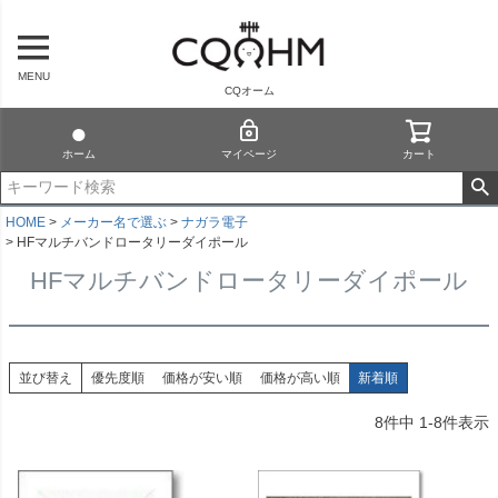
MENU
CQオーム
ホーム
マイページ
カート
HOME
メーカー名で選ぶ
ナガラ電子
HFマルチバンドロータリーダイポール
HFマルチバンドロータリーダイポール
並び替え
優先度順
価格が安い順
価格が高い順
新着順
8
件中
1
-
8
件表示