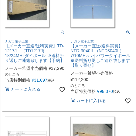
ナガラ電子工業
ナガラ電子工業
【メーカー直送/送料実費】TD-
【メーカー直送/送料実費】
1217J （TD1217J)
NTD-3040II (NTD3040II）
18/24MHzダイポール ※送料折
7/10MHzハイパワーダイポール
り返しご連絡致します【予約】
※送料折り返しご連絡致します
【取り寄せ】
メーカー希望小売価格
¥
37,290
メーカー希望小売価格
のところ
¥
112,200
当店特別価格
¥
31,697
税込
のところ
カートに入れる
当店特別価格
¥
95,370
税込
カートに入れる