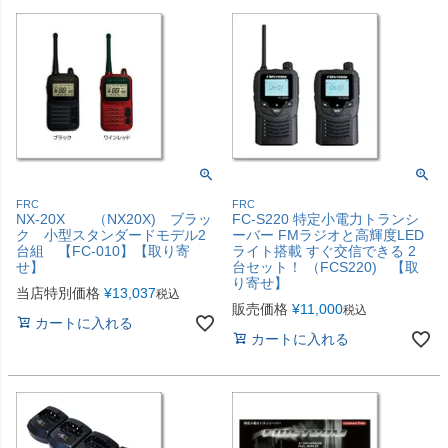
FRC
FRC
NX-20X （NX20X) ブラッ
FC-S220 特定小電力トランシ
ク 小型スタンダードモデル2
ーバー FMラジオと高輝度LED
台組 【FC-010】【取り寄
ライト搭載 すぐ交信できる 2
せ】
台セット！ （FCS220) 【取
り寄せ】
当店特別価格
¥
13,037
税込
販売価格
¥
11,000
税込
カートに入れる
カートに入れる