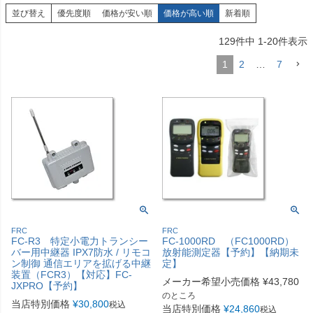
並び替え
優先度順
価格が安い順
価格が高い順
新着順
129
件中
1
-
20
件表示
1
2
…
7
FRC
FRC
FC-R3 特定小電力トランシー
FC-1000RD （FC1000RD）
バー用中継器 IPX7防水 / リモコ
放射能測定器【予約】【納期未
ン制御 通信エリアを拡げる中継
定】
装置（FCR3）【対応】FC-
メーカー希望小売価格
¥
43,780
JXPRO【予約】
のところ
当店特別価格
¥
30,800
税込
当店特別価格
¥
24,860
税込