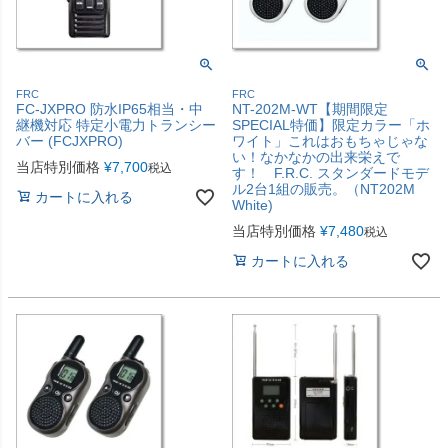
FRC
FRC
FC-JXPRO 防水IP65相当・中
NT-202M-WT【期間限定
継機対応 特定小電力トランシー
SPECIAL特価】限定カラー「ホ
バー (FCJXPRO)
ワイト」これはおもちゃじゃな
い！なかなかの出来栄えで
当店特別価格
¥
7,700
税込
す！ F.R.C. スタンダードモデ
ル2台1組の販売。（NT202M
カートに入れる
White)
当店特別価格
¥
7,480
税込
カートに入れる