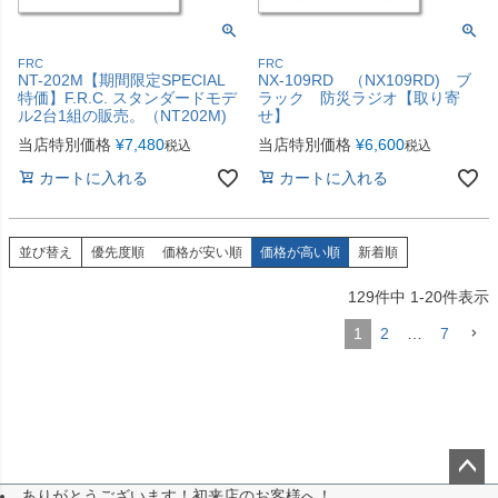
FRC
FRC
NT-202M【期間限定SPECIAL
NX-109RD （NX109RD) ブ
特価】F.R.C. スタンダードモデ
ラック 防災ラジオ【取り寄
ル2台1組の販売。（NT202M)
せ】
当店特別価格
¥
7,480
当店特別価格
¥
6,600
税込
税込
カートに入れる
カートに入れる
並び替え
優先度順
価格が安い順
価格が高い順
新着順
129
件中
1
-
20
件表示
1
2
…
7
ありがとうございます！初来店のお客様へ！
ペー