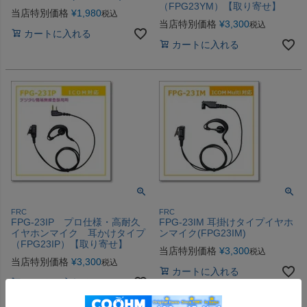
（FPG23YM）【取り寄せ】
当店特別価格
¥
1,980
税込
当店特別価格
¥
3,300
税込
カートに入れる
カートに入れる
FRC
FRC
FPG-23IP プロ仕様・高耐久
FPG-23IM 耳掛けタイプイヤホ
イヤホンマイク 耳かけタイプ
ンマイク(FPG23IM)
（FPG23IP）【取り寄せ】
当店特別価格
¥
3,300
税込
当店特別価格
¥
3,300
税込
カートに入れる
カートに入れる