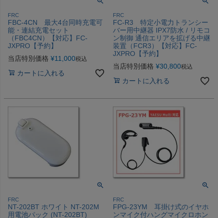
FRC
FRC
FBC-4CN 最大4台同時充電可
FC-R3 特定小電力トランシー
能・連結充電セット
バー用中継器 IPX7防水 / リモコ
（FBC4CN）【対応】FC-
ン制御 通信エリアを拡げる中継
JXPRO【予約】
装置（FCR3）【対応】FC-
JXPRO【予約】
当店特別価格
¥
11,000
税込
当店特別価格
¥
30,800
税込
カートに入れる
カートに入れる
FRC
FRC
NT-202BT ホワイト NT-202M
FPG-23YM 耳掛け式のイヤホ
用電池パック (NT-202BT)
ンマイク付ハングマイクロホン