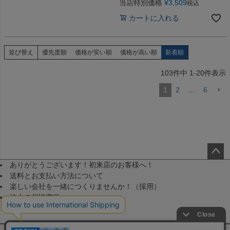
当店特別価格
¥
3,509
税込
カートに入れる
並び替え
優先度順
価格が安い順
価格が高い順
新着順
103
件中
1
-
20
件表示
1
2
…
6
ありがとうございます！初来店のお客様へ！
ペー
送料とお支払い方法について
ジト
楽しい会社を一緒につくりませんか！（採用）
ップ
法人の相談窓口
へ