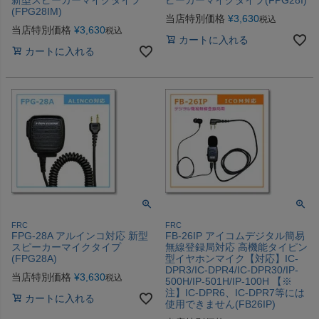
(FPG28IM)
当店特別価格
¥
3,630
税込
当店特別価格
¥
3,630
税込
カートに入れる
カートに入れる
FRC
FRC
FPG-28A アルインコ対応 新型
FB-26IP アイコムデジタル簡易
スピーカーマイクタイプ
無線登録局対応 高機能タイピン
(FPG28A)
型イヤホンマイク【対応】IC-
DPR3/IC-DPR4/IC-DPR30/IP-
当店特別価格
¥
3,630
税込
500H/IP-501H/IP-100H 【※
注】IC-DPR6、IC-DPR7等には
カートに入れる
使用できません(FB26IP)