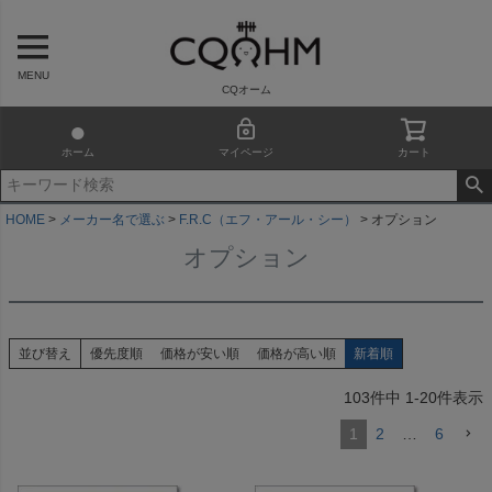
MENU
CQオーム
ホーム
マイページ
カート
HOME
メーカー名で選ぶ
F.R.C（エフ・アール・シー）
オプション
オプション
並び替え
優先度順
価格が安い順
価格が高い順
新着順
103
件中
1
-
20
件表示
1
2
…
6