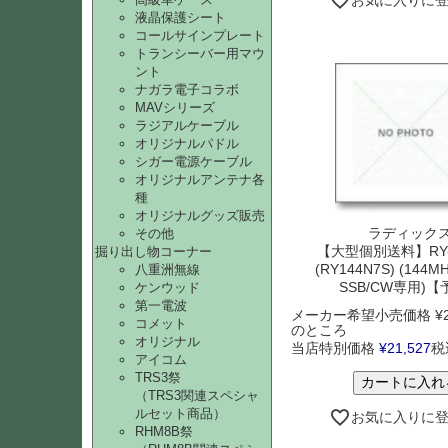
お気に入りに
液晶保護シート
コールサインプレート
トランシーバー用マウ
ント
ナガラ電子コラボ
MAVシリーズ
ラジアルケーブル
オリジナルパドル
シガー電源ケーブル
オリジナルアンテナ各
種
オリジナルグッズ販売
ラディック
その他
【大型個別送料】RY-
掘り出し物コーナー
(RY144N7S) (144M
八重洲無線
SSB/CW専用)
ケンウッド
第一電波
メーカー希望小売価格
¥
コメット
のところ
オリジナル
当店特別価格
¥
21,527
税
アイコム
TRS3祭
カートに入れ
（TRS3関連スペシャ
ルセット商品）
お気に入りに
RHM8B祭