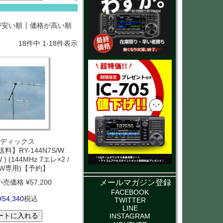
が安い順
価格が高い順
18
件中
1
-
18
件表示
ディックス
料】RY-144N7S/W
 ) (144MHz 7エレ×2 /
/CW専用)【予約】
メールマガジン登録
小売価格
¥
57,200
FACEBOOK
¥
54,340
税込
TWITTER
LINE
ートに入れる
INSTAGRAM