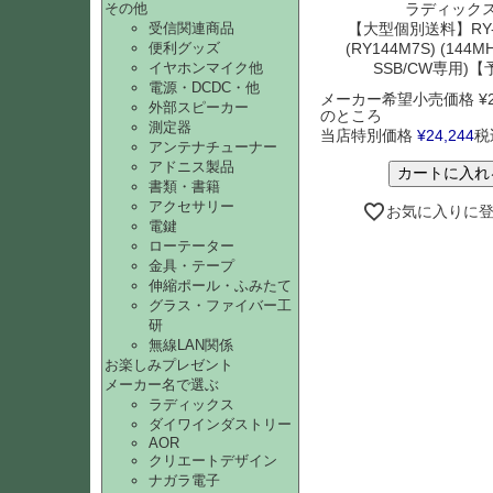
ラディック
その他
【大型個別送料】RY-
受信関連商品
(RY144M7S) (144M
便利グッズ
SSB/CW専用)
イヤホンマイク他
電源・DCDC・他
メーカー希望小売価格
¥
外部スピーカー
のところ
測定器
当店特別価格
¥
24,244
税
アンテナチューナー
アドニス製品
カートに入れ
書類・書籍
アクセサリー
お気に入りに
電鍵
ローテーター
金具・テープ
伸縮ポール・ふみたて
グラス・ファイバー工
研
無線LAN関係
お楽しみプレゼント
メーカー名で選ぶ
ラディックス
ダイワインダストリー
AOR
クリエートデザイン
ナガラ電子