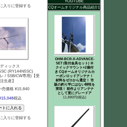
YOUTUBE
に入りに登録する
CQオームオリジナル商品紹介1
OHM-BCR-X-ADVANCE-
SET (取付金具セット) ※
ディックス
クイックマウント×2個付
5SC (RY144N5SC)
き CQオームオリジナルカ
エレ / SSB/CW専用)【受
ーボンロッドアンテナ！
材料をゼロから選定！ 市
注生産】
販の釣り竿にはない特性を
小売価格
¥
15,840
実現！ 前作よりアンテナ
として更にグレードア
11,890円
(税込)
¥
15,048
税込
ートに入れる
に入りに登録する