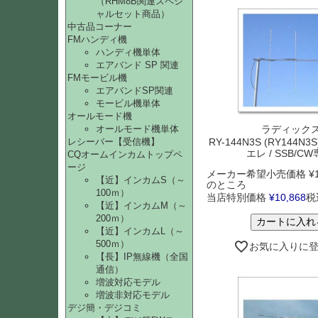
（RHM8B関連スペシ
ャルセット商品）
中古品コーナー
FMハンディ機
ハンディ機単体
エアバンド SP 関連
FMモービル機
エアバンドSP関連
モービル機単体
オールモード機
オールモード機単体
ラディック
レシーバー【受信機】
RY-144N3S (RY144N3S
エレ / SSB/CW
CQオームインカムトップペ
ージ
メーカー希望小売価格
¥
【近】インカムS（～
のところ
100ｍ）
当店特別価格
¥
10,868
税
【近】インカムM（～
200ｍ）
カートに入れ
【近】インカムL（～
500ｍ）
お気に入りに
【長】IP無線機（全国
通信）
増波対応モデル
増波非対応モデル
デジ簡・デジコミ