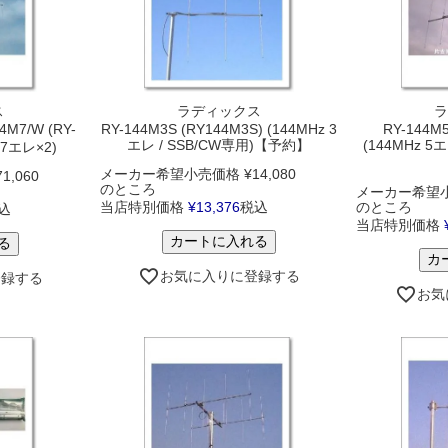
ス
ラディックス
ラ
7/W (RY-
RY-144M3S (RY144M3S) (144MHz 3
RY-144M5
エレ / SSB/CW専用)【予約】
(144MHz 5
 7エレ×2)
メーカー希望小売価格
¥
14,080
71,060
のところ
メーカー希望
当店特別価格
¥
13,376
税込
のところ
込
当店特別価格
カートに入れる
る
カ
お気に入りに登録する
登録する
お気