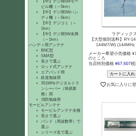
【中】デジ簡5Wモー
ビル機（～5km）
【中】デジ簡5Wハン
ディ機（～5km）
【中】デジコミ（～
1km）
ラディック
【中】デジ簡5W未満
【大型個別送料】RY-144M
（～1km）
144M7/W) (144MHz
ハンディ用アンテナ
BNC型
メーカー希望小売価格
¥
SMA型
のところ
長さで選ぶ
当店特別価格
¥
67,507
税
ロッド式アンテナ
エアバンド用
カートに入れ
鉄道無線用
351MHzデジタルトラ
お気に入りに
ンシーバー（簡易業
務）用
消防無線用
モービルアンテナ
モービルアンテナ全種
長さで選ぶ
バンド（周波数帯）で
選ぶ
シリーズ名で選ぶ