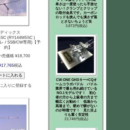
単さは一度使ったら手放せ
ない！クランプとクリップ
の取付金具です。カーボン
ロッドを挟んでも潰さず落
とさないちょうど良
3,872円
(税込)
ディックス
SC (RY144M5SC )
エレ / SSB/CW専用)【予
約】
小売価格
¥
18,700
¥
17,765
税込
ートに入れる
CW-ONE GHDキー×CQオ
ームコラボパドル パドル
に入りに登録する
業界で最も売れ続けている
NO.1モデルです！ 初心
者の方から上級者の方まで
幅広くお勧め！ 低速から
高速まで。硬めで癖がない
のが特徴です！ 見た目よ
りも重く安定性
23,746円
(税込)