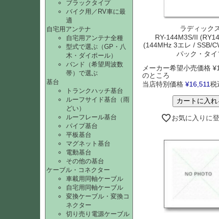
ブラックタイプ
バイク用／RV車に最
適
ラディック
自宅用アンテナ
RY-144M3S/II (RY14
自宅用アンテナ全種
(144MHz 3エレ / SSB
型式で選ぶ（GP・八
パック・タイ
木・ダイポール）
バンド（希望周波数
メーカー希望小売価格
¥
帯）で選ぶ
のところ
基台
当店特別価格
¥
16,511
税
トランクハッチ基台
ルーフサイド基台（雨
カートに入れ
どい）
ルーフレール基台
お気に入りに
パイプ基台
平板基台
マグネット基台
電動基台
その他の基台
ケーブル・コネクター
車載用同軸ケーブル
自宅用同軸ケーブル
変換ケーブル・変換コ
ネクター
切り売り電源ケーブル