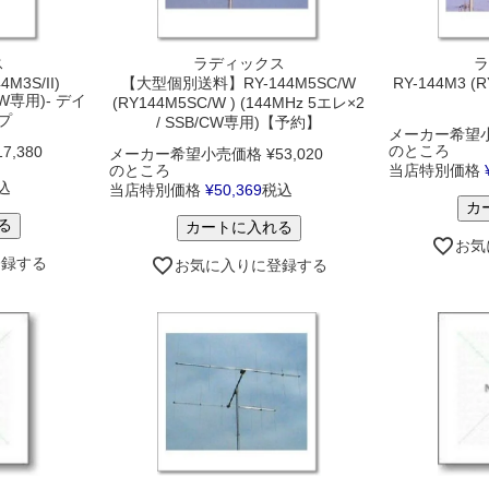
ス
ラディックス
ラ
4M3S/II)
【大型個別送料】RY-144M5SC/W
RY-144M3 (R
/CW専用)- デイ
(RY144M5SC/W ) (144MHz 5エレ×2
プ
/ SSB/CW専用)【予約】
メーカー希望
のところ
17,380
メーカー希望小売価格
¥
53,020
のところ
当店特別価格
込
当店特別価格
¥
50,369
税込
カ
る
カートに入れる
お気
登録する
お気に入りに登録する