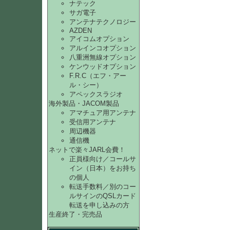
ナテック
サガ電子
アンテナテクノロジー
AZDEN
アイコムオプション
アルインコオプション
八重洲無線オプション
ケンウッドオプション
F.R.C（エフ・アー
ル・シー）
アペックスラジオ
海外製品・JACOM製品
アマチュア用アンテナ
受信用アンテナ
周辺機器
通信機
ネットで楽々JARL会費！
正員様向け／コールサ
イン（日本）をお持ち
の個人
転送手数料／別のコー
ルサインのQSLカード
転送を申し込みの方
生産終了・完売品