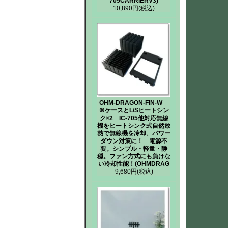
705CARRIERV3)
10,890円
(税込)
OHM-DRAGON-FIN-W
※ケースとL/Sヒートシン
ク×2 IC-705他対応無線
機をヒートシンク式自然放
熱で無線機を冷却、パワー
ダウン対策に！ 電源不
要。シンプル・軽量・静
穏。ファン方式にも負けな
い冷却性能！(OHMDRAG
9,680円
(税込)