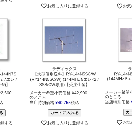
登録する
お気に入りに登録する
お気
ス
ラディックス
ラ
144N7S
【大型個別送料】RY-144N5SC/W
RY-144N
(144MHz 5
Hz 7エレ /
(RY144N5SC/W) (144MHz 5エレ×2 /
【予約】
SSB/CW専用)【受注生産】
メーカー希望
22,660
メーカー希望小売価格
¥
42,900
のところ
のところ
当店特別価格
込
当店特別価格
¥
40,755
税込
カ
る
カートに入れる
お気
登録する
お気に入りに登録する