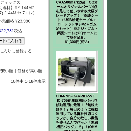
ディックス
CAA500mark2/改 CQオ
ームオリジナルパーツ4点
送料】RY-144M7
を足して使いやすさ大幅グ
7) (144MHz 7エレ)
レードアップ！（保護シー
ト＋USB給電ケーブル＋
小売価格
¥
23,980
ローレットネジ×2＋ゴム
足セット）※ネジ・ゴム・
¥
22,781
税込
保護シートはCQオームに
て取付済み。
ートに入れる
61,300円
(税込)
に入りに登録する
が安い順
価格が高い順
18
件中
1
-
18
件表示
OHM-705-CARRIER-V3
IC-705他無線機用バッグ/
移動運用に最適！『無線大
好き！』毎日のように移動
運用している弊社技術スタ
ッフが、自分の欲しい機能
を盛り込んで作った『無線
機用バッグ』です！(OHM